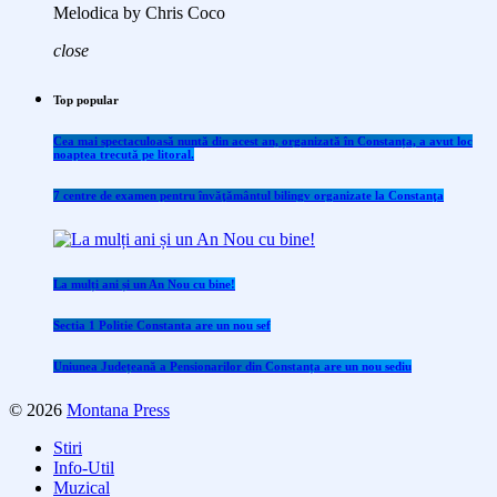
Melodica by Chris Coco
close
Top popular
Cea mai spectaculoasă nuntă din acest an, organizată în Constanța, a avut loc
noaptea trecută pe litoral.
7 centre de examen pentru învăţământul bilingv organizate la Constanţa
La mulți ani și un An Nou cu bine!
Sectia 1 Politie Constanta are un nou sef
Uniunea Județeană a Pensionarilor din Constanța are un nou sediu
© 2026
Montana Press
Stiri
Info-Util
Muzical