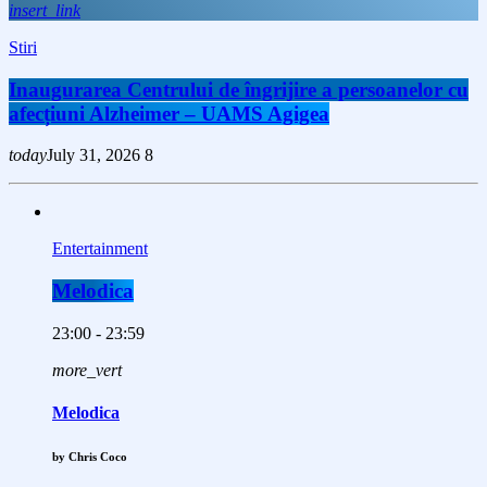
insert_link
Stiri
Inaugurarea Centrului de îngrijire a persoanelor cu
afecțiuni Alzheimer – UAMS Agigea
today
July 31, 2026
8
Entertainment
Melodica
23:00 - 23:59
more_vert
Melodica
by Chris Coco