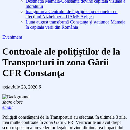
Destinația Mamaia-Constanța devine capitala vizuală a
litoralului
Inaugurarea Centrului de îngrijire a persoanelor cu
afecțiuni Alzheimer – UAMS Agigea
Luna august transformă Constanța și stațiunea Mamaia
în capitala verii din România
Eveniment
Controale ale poliţiştilor de la
Transporturi în zona Gării
CFR Constanţa
today
July 28, 2020
6
share
close
email
Poliţiştii constănţeni de la Transporturi au efectuat, în ultimele 3 zile,
mai multe controale în zona Gării CFR. Verificările au avut drept
scop respectarea prevederilor legale privind diminuarea impactului