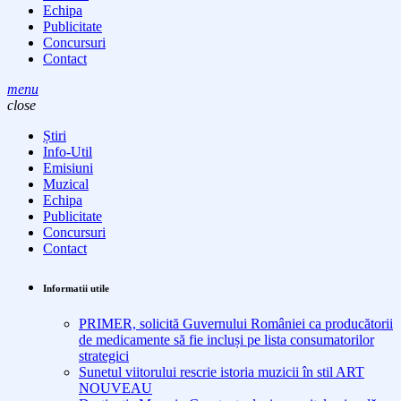
Echipa
Publicitate
Concursuri
Contact
menu
close
Știri
Info-Util
Emisiuni
Muzical
Echipa
Publicitate
Concursuri
Contact
Informatii utile
PRIMER, solicită Guvernului României ca producătorii
de medicamente să fie incluși pe lista consumatorilor
strategici
Sunetul viitorului rescrie istoria muzicii în stil ART
NOUVEAU