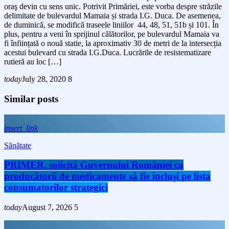
oraş devin cu sens unic. Potrivit Primăriei, este vorba despre străzile
delimitate de bulevardul Mamaia și strada I.G. Duca. De asemenea,
de duminică, se modifică traseele liniilor 44, 48, 51, 51b și 101. În
plus, pentru a veni în sprijinul călătorilor, pe bulevardul Mamaia va
fi înființată o nouă statie, la aproximativ 30 de metri de la intersecția
acestui bulevard cu strada I.G.Duca. Lucrările de resistematizare
rutieră au loc […]
today
July 28, 2020
8
Similar posts
insert_link
Sănătate
PRIMER, solicită Guvernului României ca
producătorii de medicamente să fie incluși pe lista
consumatorilor strategici
today
August 7, 2026
5