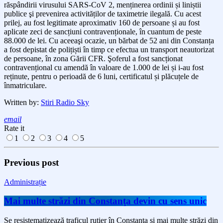
răspândirii virusului SARS-CoV 2, menținerea ordinii și liniștii
publice şi prevenirea activităților de taximetrie ilegală.
Cu
acest
prilej, a
u fost legitimate aproximativ 160 de persoane și au fost
aplicate
zeci de
sancțiuni contravenționale, în cuantum de peste
88.000 de lei.
Cu aceeaşi ocazie, u
n b
ărbat de 52 ani din Constanța
a fost depistat de polițiști în timp ce efectua un transport neautorizat
de persoane, în zona Gării CFR. Şoferul a fost sancționat
contravențional cu amendă în valoare de 1.000 de lei și i-au fost
reținute, pentru o perioadă de 6 luni, certificatul și plăcuțele de
înmatriculare.
Written by:
Stiri Radio Sky
email
Rate it
1
2
3
4
5
Previous post
Administrație
Mai multe străzi din Constanţa devin cu sens unic
Se resistematizează traficul rutier în Constanţa şi mai multe străzi din