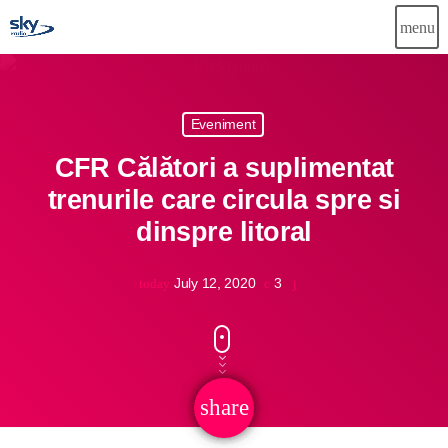
menu
close
Eveniment
Știri
CFR Călători a suplimentat
Info-Util
trenurile care circula spre si
dinspre litoral
Emisiuni
Muzical
July 12, 2020
3
today
Echipa
Publicitate
share
email
Concursuri