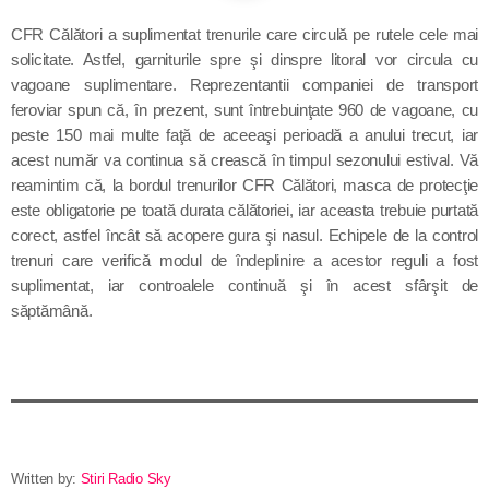
Contact
CFR Călători a suplimentat trenurile care circulă pe rutele cele mai
solicitate. Astfel, garniturile spre şi dinspre litoral vor circula cu
vagoane suplimentare. Reprezentantii companiei de transport
feroviar spun că, în prezent, sunt întrebuinţate 960 de vagoane, cu
Informatii utile
peste 150 mai multe faţă de aceeaşi perioadă a anului trecut, iar
acest număr va continua să crească în timpul sezonului estival. Vă
PRIMER, solicită Guvernului României ca producătorii
reamintim că, la bordul trenurilor CFR Călători, masca de protecţie
de medicamente să fie incluși pe lista consumatorilor
este obligatorie pe toată durata călătoriei, iar aceasta trebuie purtată
strategici
corect, astfel încât să acopere gura şi nasul. Echipele de la control
trenuri care verifică modul de îndeplinire a acestor reguli a fost
Sunetul viitorului rescrie istoria muzicii în stil ART
suplimentat, iar controalele continuă şi în acest sfârşit de
NOUVEAU
săptămână.
Destinația Mamaia-Constanța devine capitala vizuală a
litoralului
Inaugurarea Centrului de îngrijire a persoanelor cu
afecțiuni Alzheimer – UAMS Agigea
Written by:
Stiri Radio Sky
Luna august transformă Constanța și stațiunea Mamaia