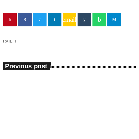
în capitala verii din România
email
RATE IT
Previous post
Eveniment
Patru politisti de la BCCO Constanta,
depistati cu coronavirus
Patru poliţişti de la Biroul de Combatere a Criminalităţii Organizate
Constanţa au fost confirmaţi cu noul coronavirus. Purtătorul de
cuvânt al Inspectoratul de Poliţie Judeţean Constanţa, Andreea
Iliescu, spune că s-a efectuat dezinfecția sediului, iar ancheta