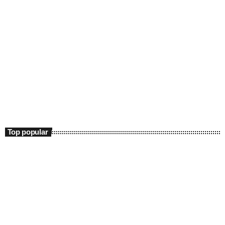
Entertainment
Sky Focus Matinal
07:00 - 10:00
Sky Focus Matinal
Top popular