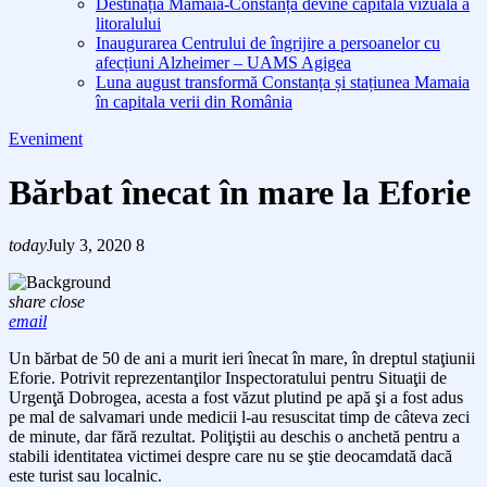
Destinația Mamaia-Constanța devine capitala vizuală a
litoralului
Inaugurarea Centrului de îngrijire a persoanelor cu
afecțiuni Alzheimer – UAMS Agigea
Luna august transformă Constanța și stațiunea Mamaia
în capitala verii din România
Eveniment
Bărbat înecat în mare la Eforie
today
July 3, 2020
8
share
close
email
Un bărbat de 50 de ani a murit ieri înecat în mare, în dreptul staţiunii
Eforie. Potrivit reprezentanţilor Inspectoratului pentru Situaţii de
Urgenţă Dobrogea, acesta a fost văzut plutind pe apă şi a fost adus
pe mal de salvamari unde medicii l-au resuscitat timp de câteva zeci
de minute, dar fără rezultat. Poliţiştii au deschis o anchetă pentru a
stabili identitatea victimei despre care nu se ştie deocamdată dacă
este turist sau localnic.