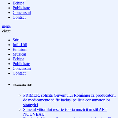
Echipa
Publicitate
Concursuri
Contact
menu
close
Știri
Info-Util
Emisiuni
Muzical
Echipa
Publicitate
Concursuri
Contact
Informatii utile
PRIMER, solicită Guvernului României ca producătorii
de medicamente să fie incluși pe lista consumatorilor
strategici
Sunetul viitorului rescrie istoria muzicii în stil ART
NOUVEAU