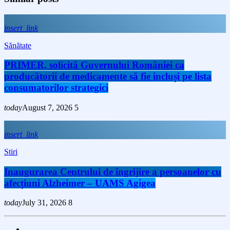
insert_link
Sănătate
PRIMER, solicită Guvernului României ca
producătorii de medicamente să fie incluși pe lista
consumatorilor strategici
today
August 7, 2026
5
insert_link
Stiri
Inaugurarea Centrului de îngrijire a persoanelor cu
afecțiuni Alzheimer – UAMS Agigea
today
July 31, 2026
8