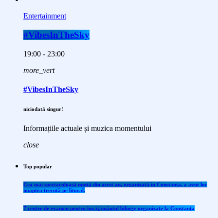
Entertainment
#VibesInTheSky
19:00 - 23:00
more_vert
#VibesInTheSky
niciodată singur!
Informațiile actuale și muzica momentului
close
Top popular
Cea mai spectaculoasă nuntă din acest an, organizată în Constanța, a avut loc
noaptea trecută pe litoral.
7 centre de examen pentru învăţământul bilingv organizate la Constanţa