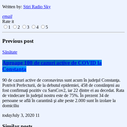
Written by:
Stiri Radio Sky
email
Rate it
1
2
3
4
5
Previous post
Sănătate
Aproape 100 de cazuri active de COVID la
Constanţa
90 de cazuri active de coronavirus sunt acum în judeţul Constanţa.
Potrivit Prefecturii, de la debutul epidemiei, 458 de constănţeni au
fost confirmaţi pozitiv cu SarsCov2, iar 22 dintre ei au decedat. Rata
de vindecare în judeţul nostru este de 75%. În prezent 34 de
persoane se află în carantină şi alte peste 2.000 sunt în izolare la
domiciliu
today
July 3, 2020
11
Similar posts