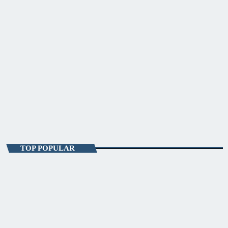
ENTERTAINMENT
Sky Focus Matinal
07:00 - 10:00
Sky Focus Matinal
TOP POPULAR