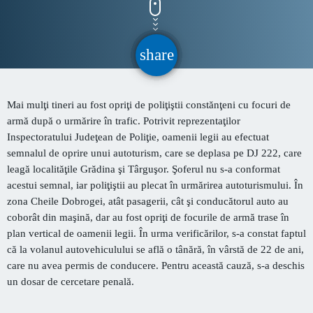
CONTACT
share
email
INFORMATII UTILE
Mai mulţi tineri au fost opriţi de poliţiştii constănţeni cu focuri de
Destinația Mamaia-Constanța devine capitala vizuală a
armă după o urmărire în trafic. Potrivit reprezentaţilor
litoralului
Inspectoratului Judeţean de Poliţie, oamenii legii au efectuat
Inaugurarea Centrului de îngrijire a persoanelor cu
semnalul de oprire unui autoturism, care se deplasa pe DJ 222, care
afecțiuni Alzheimer – UAMS Agigea
leagă localităţile Grădina şi Târguşor. Şoferul nu s-a conformat
acestui semnal, iar poliţiştii au plecat în urmărirea autoturismului. În
SEAS 2026 aduce spectacolul în stradă
zona Cheile Dobrogei, atât pasagerii, cât şi conducătorul auto au
coborât din maşină, dar au fost opriţi de focurile de armă trase în
Proiectul „Safe City”
plan vertical de oamenii legii. În urma verificărilor, s-a constat faptul
că la volanul autovehiculului se află o tânără, în vârstă de 22 de ani,
SNC a lansat la apă nava „Histria Elara”
care nu avea permis de conducere. Pentru această cauză, s-a deschis
un dosar de cercetare penală.