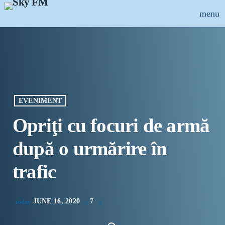
menu
close
ȘTIRI
INFO-UTIL
EVENIMENT
EMISIUNI
Opriţi cu focuri de armă
MUZICAL
după o urmărire în
ECHIPA
trafic
PUBLICITATE
JUNE 16, 2020
7
today
CONCURSURI