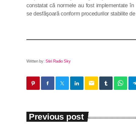
constatat că normele au fost implementate în to
se desfăşoară conform procedurilor stabilite de
Written by:
Stiri Radio Sky
email
Previous post