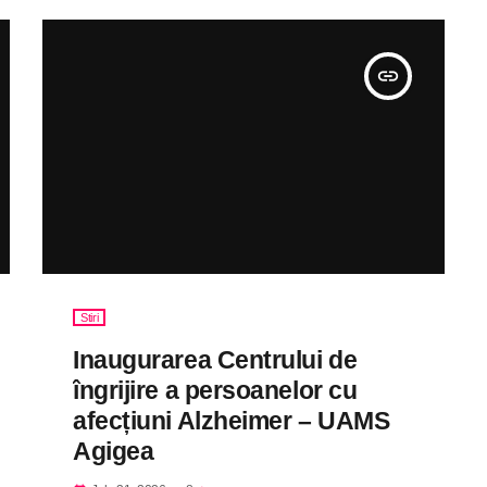
insert_link
Stiri
Inaugurarea Centrului de
îngrijire a persoanelor cu
afecțiuni Alzheimer – UAMS
Agigea