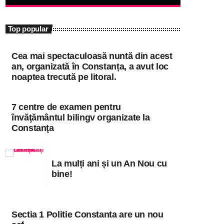
close
180 în FM
Top popular
niciodată singur!
Cea mai spectaculoasă nuntă din acest
Informațiile actuale și muzica momentului
an, organizată în Constanța, a avut loc
noaptea trecută pe litoral.
7 centre de examen pentru
învăţământul bilingv organizate la
Constanţa
La mulți ani și un An Nou cu
bine!
Sectia 1 Politie Constanta are un nou