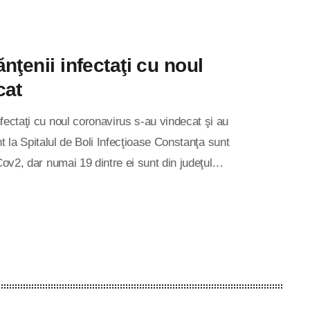
nţenii infectaţi cu noul
cat
fectaţi cu noul coronavirus s-au vindecat şi au
ent la Spitalul de Boli Infecţioase Constanţa sunt
Cov2, dar numai 19 dintre ei sunt din judeţul
iţa. Pe de altă parte, 17 persoane diagnosticate cu
onal, numărul deceselor a ajuns la 1288. În ceea