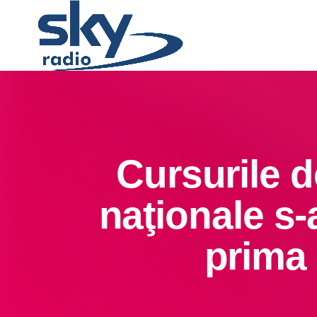
Cursurile 
naţionale s-
prima 