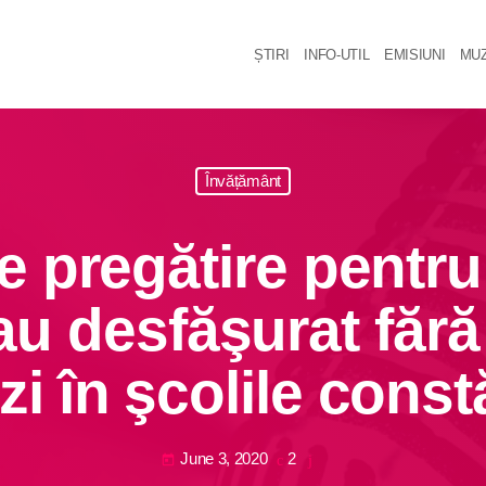
ȘTIRI
INFO-UTIL
EMISIUNI
MUZ
Învățământ
de pregătire pentr
au desfăşurat făr
zi în şcolile cons
June 3, 2020
2
today