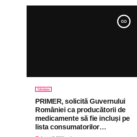
insert_link
Sănătate
PRIMER, solicită Guvernului
României ca producătorii de
medicamente să fie incluși pe
lista consumatorilor
strategici