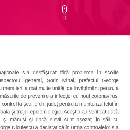
ţionale s-a desfăşurat fără probleme în şcolile
inspectorul general, Sorin Mihai, prefectul George
u mers ieri la mai multe unități de învățământ pentru a
 măsurile de prevenire a infecţiei cu noul coronavirus.
n control la şcolile din judeţ pentru a monitoriza felul în
școală
şi
triajul epidemiologic.
Aceştia au verificat dacă
ti
şi
mănuși
şi dacă elevii sunt aşezaţi în săli cu
orge Niculescu a declarat că în urma controalelor s-a