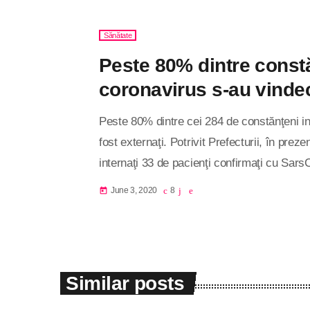
Sănătate
Peste 80% dintre constă
coronavirus s-au vinde
Peste 80% dintre cei 284 de constănţeni in
fost externaţi. Potrivit Prefecturii, în prez
internaţi 33 de pacienţi confirmaţi cu Sars
nostru. Ceilalţi 14 sunt din Tulcea şi Ialom
June 3, 2020
8
today
COVID au murit la Constanţa. La nivel naţi
ce priveşte locurile din centrele […]
Similar posts