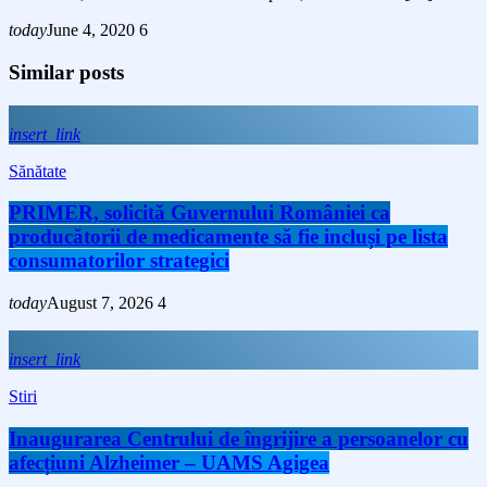
today
June 4, 2020
6
Similar posts
insert_link
Sănătate
PRIMER, solicită Guvernului României ca
producătorii de medicamente să fie incluși pe lista
consumatorilor strategici
today
August 7, 2026
4
insert_link
Stiri
Inaugurarea Centrului de îngrijire a persoanelor cu
afecțiuni Alzheimer – UAMS Agigea