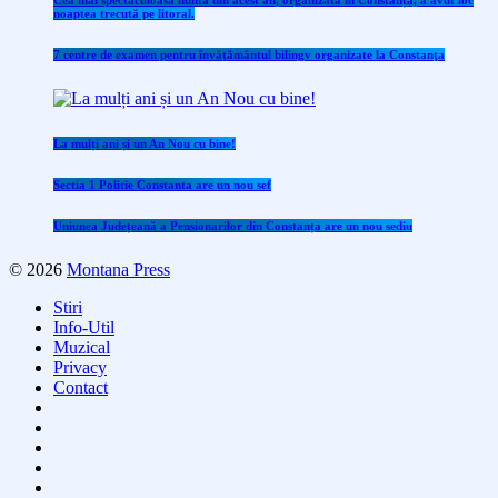
Cea mai spectaculoasă nuntă din acest an, organizată în Constanța, a avut loc
noaptea trecută pe litoral.
7 centre de examen pentru învăţământul bilingv organizate la Constanţa
La mulți ani și un An Nou cu bine!
Sectia 1 Politie Constanta are un nou sef
Uniunea Județeană a Pensionarilor din Constanța are un nou sediu
© 2026
Montana Press
Stiri
Info-Util
Muzical
Privacy
Contact