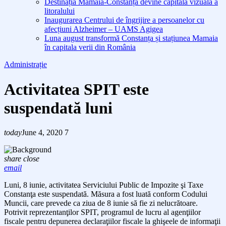
Destinația Mamaia-Constanța devine capitala vizuală a
litoralului
Inaugurarea Centrului de îngrijire a persoanelor cu
afecțiuni Alzheimer – UAMS Agigea
Luna august transformă Constanța și stațiunea Mamaia
în capitala verii din România
Administrație
Activitatea SPIT este
suspendată luni
today
June 4, 2020
7
share
close
email
Luni, 8 iunie, activitatea Serviciului Public de Impozite şi Taxe
Constanţa este suspendată. Măsura a fost luată conform Codului
Muncii, care prevede ca ziua de 8 iunie să fie zi nelucrătoare.
Potrivit reprezentanţilor SPIT, programul de lucru al agenţiilor
fiscale pentru depunerea declaraţiilor fiscale la ghişeele de informaţii