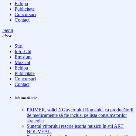
Echipa
Publicitate
Concursuri
Contact
menu
close
Știri
Info-Util
Emisiuni
Muzical
Echipa
Publicitate
Concursuri
Contact
Informatii utile
PRIMER, solicită Guvernului României ca producătorii
de medicamente să fie incluși pe lista consumatorilor
strategici
Sunetul viitorului rescrie istoria muzicii în stil ART
NOUVEAU