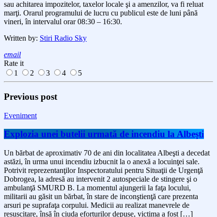
sau achitarea impozitelor, taxelor locale şi a amenzilor, va fi reluat
marţi. Orarul programului de lucru cu publicul este de luni până
vineri, în intervalul orar 08:30 – 16:30.
Written by:
Stiri Radio Sky
email
Rate it
1
2
3
4
5
Previous post
Eveniment
Explozia unei butelii urmată de incendiu la Albeşti
Un bărbat de aproximativ 70 de ani din localitatea Albeşti a decedat
astăzi, în urma unui incendiu izbucnit la o anexă a locuinţei sale.
Potrivit reprezentanţilor Inspectoratului pentru Situaţii de Urgenţă
Dobrogea, la adresă au intervenit 2 autospeciale de stingere şi o
ambulanţă SMURD B. La momentul ajungerii la faţa locului,
militarii au găsit un bărbat, în stare de inconştienţă care prezenta
arsuri pe suprafaţa corpului. Medicii au realizat manevrele de
resuscitare, însă în ciuda eforturilor depuse, victima a fost […]