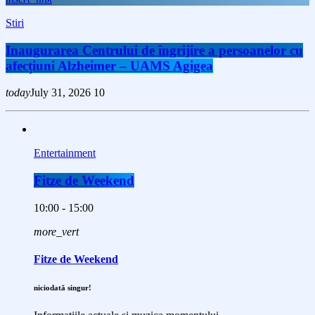
Stiri
Inaugurarea Centrului de îngrijire a persoanelor cu
afecțiuni Alzheimer – UAMS Agigea
today
July 31, 2026
10
Entertainment
Fitze de Weekend
10:00 - 15:00
more_vert
Fitze de Weekend
niciodată singur!