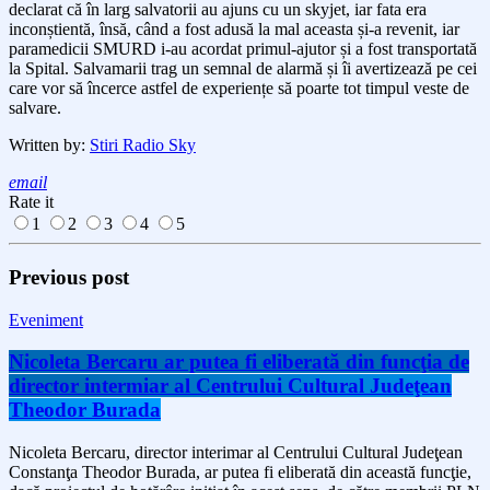
declarat că în larg salvatorii au ajuns cu un skyjet, iar fata era
inconștientă, însă, când a fost adusă la mal aceasta și-a revenit, iar
paramedicii SMURD i-au acordat primul-ajutor și a fost transportată
la Spital. Salvamarii trag un semnal de alarmă și îi avertizează pe cei
care vor să încerce astfel de experiențe să poarte tot timpul veste de
salvare.
Written by:
Stiri Radio Sky
email
Rate it
1
2
3
4
5
Previous post
Eveniment
Nicoleta Bercaru ar putea fi eliberată din funcţia de
director intermiar al Centrului Cultural Judeţean
Theodor Burada
Nicoleta Bercaru, director interimar al Centrului Cultural Judeţean
Constanţa Theodor Burada, ar putea fi eliberată din această funcţie,