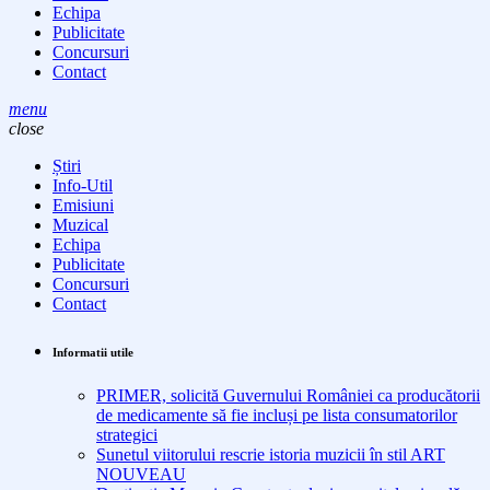
Echipa
Publicitate
Concursuri
Contact
menu
close
Știri
Info-Util
Emisiuni
Muzical
Echipa
Publicitate
Concursuri
Contact
Informatii utile
PRIMER, solicită Guvernului României ca producătorii
de medicamente să fie incluși pe lista consumatorilor
strategici
Sunetul viitorului rescrie istoria muzicii în stil ART
NOUVEAU