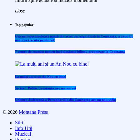
Informațiile actuale și muzica momentului
close
Top popular
Cea mai spectaculoasă nuntă din acest an, organizată în Constanța, a avut loc
noaptea trecută pe litoral.
7 centre de examen pentru învăţământul bilingv organizate la Constanţa
La mulți ani și un An Nou cu bine!
Sectia 1 Politie Constanta are un nou sef
Uniunea Județeană a Pensionarilor din Constanța are un nou sediu
© 2026
Montana Press
Stiri
Info-Util
Muzical
Privacy