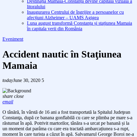
Destinația Mamaia-Constanța devine capitala vizuală a
litoralului
Inaugurarea Centrului de îngrijire a persoanelor cu
afecțiuni Alzheimer – UAMS Agigea
Luna august transformă Constanța și stațiunea Mamaia
în capitala verii din România
Eveniment
Accident nautic în Staţiunea
Mamaia
today
June 30, 2020
5
share
close
email
O tânără, în vârstă de 16 ani a fost transportată la Spitalul Judeţean
Constanţa, după ce banana gonflabilă cu care se plimba pe mare s-a
răsturnat în apă. Potrivit martorilor, tânăra s-a urcat pe banană și la
un moment dat parâma cu care era tractată ambarcațiunea s-a rupt,
moment în care turista a căzut în apă. Salvamarul George Boroi ne-a