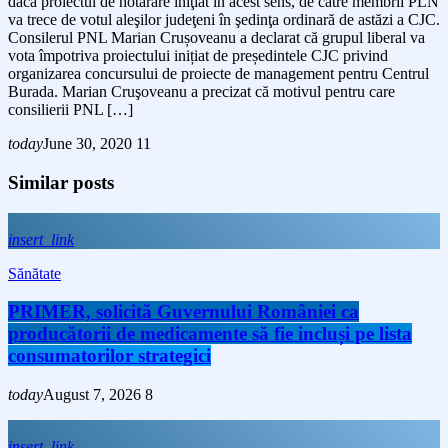
dacă proiectul de hotărâre iniţiat în acest sens, de către membrii PLN
va trece de votul aleşilor judeţeni în şedinţa ordinară de astăzi a CJC.
Consilerul PNL Marian Crușoveanu a declarat că grupul liberal va
vota împotriva proiectului inițiat de președintele CJC privind
organizarea concursului de proiecte de management pentru Centrul
Burada. Marian Cruşoveanu a precizat că motivul pentru care
consilierii PNL […]
today
June 30, 2020
11
Similar posts
insert_link
Sănătate
PRIMER, solicită Guvernului României ca
producătorii de medicamente să fie incluși pe lista
consumatorilor strategici
today
August 7, 2026
8
insert_link