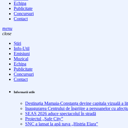
Echipa
Publicitate
Concursuri
Contact
menu
close
Știri
Info-Util
Emisiuni
Muzical
Echipa
Publicitate
Concursuri
Contact
Informatii utile
Destinația Mamaia-Constanța devine capitala vizuală a lit
Inaugurarea Centrului de îngrijire a persoanelor cu afe
SEAS 2026 aduce spectacolul în stradă
Proiectul „Safe City”
SNC a lansat la apă nava „Histria Elara”