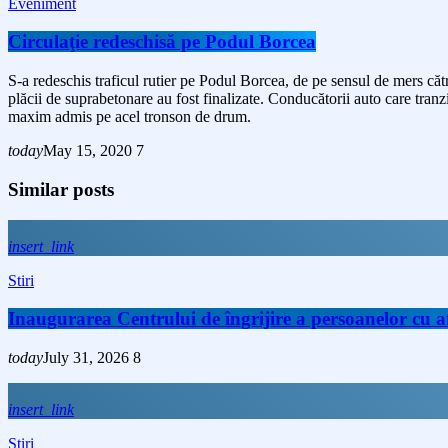
Eveniment
Circulaţie redeschisă pe Podul Borcea
S-a redeschis traficul rutier pe Podul Borcea, de pe sensul de mers cătr
plăcii de suprabetonare au fost finalizate. Conducătorii auto care tranz
maxim admis pe acel tronson de drum.
today
May 15, 2020
7
Similar posts
insert_link
Stiri
Inaugurarea Centrului de îngrijire a persoanelor cu
today
July 31, 2026
8
insert_link
Stiri