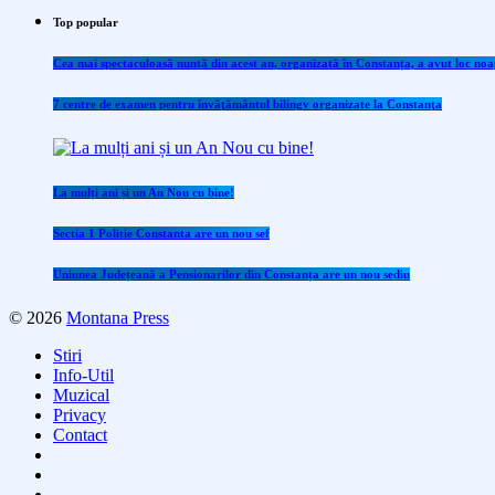
Top popular
Cea mai spectaculoasă nuntă din acest an, organizată în Constanța, a avut loc noap
7 centre de examen pentru învăţământul bilingv organizate la Constanţa
La mulți ani și un An Nou cu bine!
Sectia 1 Politie Constanta are un nou sef
Uniunea Județeană a Pensionarilor din Constanța are un nou sediu
© 2026
Montana Press
Stiri
Info-Util
Muzical
Privacy
Contact