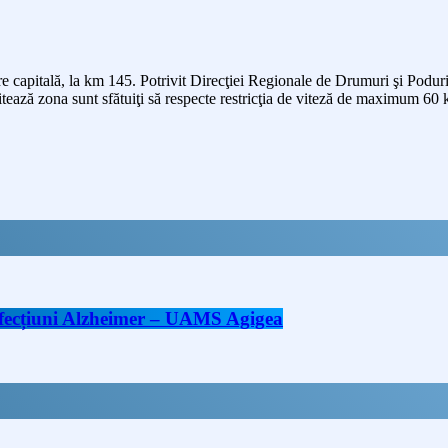
e capitală, la km 145. Potrivit Direcţiei Regionale de Drumuri şi Poduri, c
itează zona sunt sfătuiţi să respecte restricţia de viteză de maximum 60 
 afecțiuni Alzheimer – UAMS Agigea