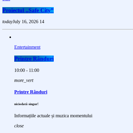
Proiectul „Safe City”
today
July 16, 2026
14
Entertainment
Printre Rânduri
10:00 - 11:00
more_vert
Printre Rânduri
niciodată singur!
Informațiile actuale și muzica momentului
close