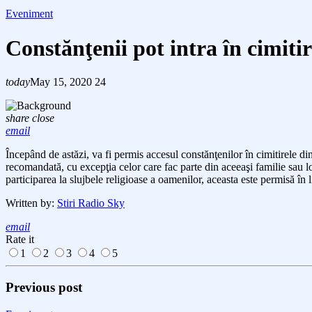
Eveniment
Constănţenii pot intra în cimiti
today
May 15, 2020
24
share
close
email
Începând de astăzi, va fi permis accesul constănţenilor în cimitirele din
recomandată, cu excepţia celor care fac parte din aceeaşi familie sau lo
participarea la slujbele religioase a oamenilor, aceasta este permisă în 
Written by:
Stiri Radio Sky
email
Rate it
1
2
3
4
5
Previous post