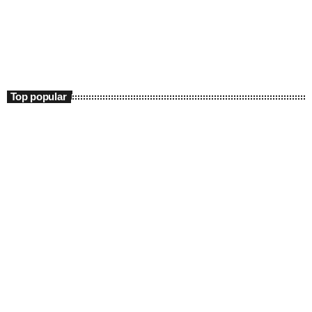
Fitze de Weekend
13:00 - 19:00
Fitze de Weekend
Top popular