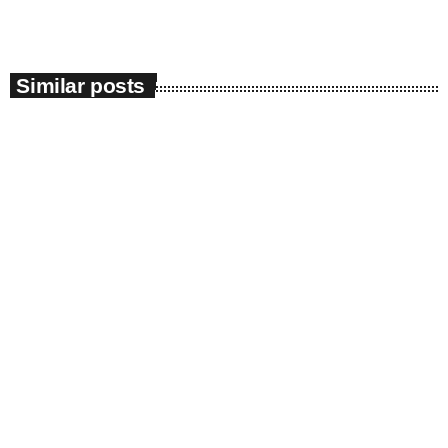
Similar posts
insert_link
Sănătate