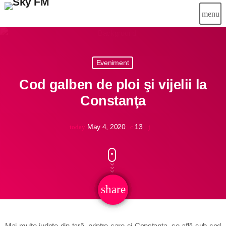
menu
close
Eveniment
Știri
Cod galben de ploi şi vijelii la
Info-Util
Constanţa
Emisiuni
May 4, 2020
13
today
Muzical
Echipa
Publicitate
share
email
Concursuri
Mai multe judeţe din ţară, printre care şi Constanţa, se află sub cod