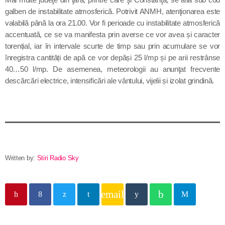
Contact
galben de instabilitate atmosferică. Potrivit ANMH, atenţionarea este
valabilă până la ora 21.00. Vor fi perioade cu instabilitate atmosferică
accentuată, ce se va manifesta prin averse ce vor avea și caracter
torențial, iar în intervale scurte de timp sau prin acumulare se vor
Informatii utile
înregistra cantități de apă ce vor depăși 25 l/mp și pe arii restrânse
40…50 l/mp. De asemenea, meteorologii au anunţat frecvente
PRIMER, solicită Guvernului României ca producătorii
descărcări electrice, intensificări ale vântului, vijelii și izolat grindină.
de medicamente să fie incluși pe lista consumatorilor
strategici
Sunetul viitorului rescrie istoria muzicii în stil ART
NOUVEAU
Destinația Mamaia-Constanța devine capitala vizuală a
Written by:
Stiri Radio Sky
litoralului
Inaugurarea Centrului de îngrijire a persoanelor cu
email
afecțiuni Alzheimer – UAMS Agigea
Luna august transformă Constanța și stațiunea Mamaia