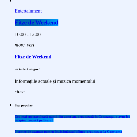
Entertainment
Fitze de Weekend
10:00 - 12:00
more_vert
Fitze de Weekend
niciodată singur!
Informațiile actuale și muzica momentului
close
Top popular
Cea mai spectaculoasă nuntă din acest an, organizată în Constanța, a avut loc
noaptea trecută pe litoral.
7 centre de examen pentru învăţământul bilingv organizate la Constanţa