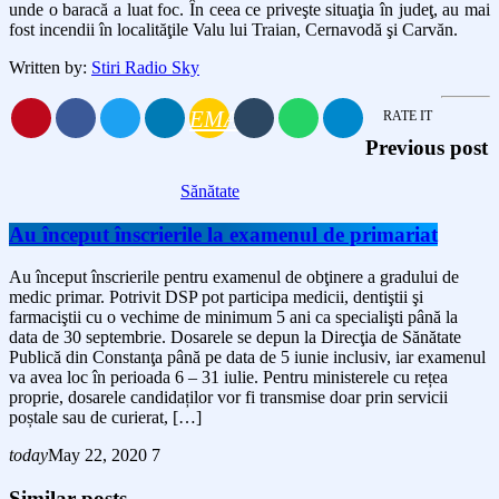
unde o baracă a luat foc. În ceea ce priveşte situaţia în judeţ, au mai
fost incendii în localităţile Valu lui Traian, Cernavodă şi Carvăn.
Written by:
Stiri Radio Sky
EMAIL
RATE IT
Previous post
Sănătate
Au început înscrierile la examenul de primariat
Au început înscrierile pentru examenul de obţinere a gradului de
medic primar. Potrivit DSP pot participa medicii, dentiştii şi
farmaciştii cu o vechime de minimum 5 ani ca specialişti până la
data de 30 septembrie. Dosarele se depun la Direcţia de Sănătate
Publică din Constanţa până pe data de 5 iunie inclusiv, iar examenul
va avea loc în perioada 6 – 31 iulie. Pentru ministerele cu rețea
proprie, dosarele candidaților vor fi transmise doar prin servicii
poștale sau de curierat, […]
today
May 22, 2020
7
Similar posts