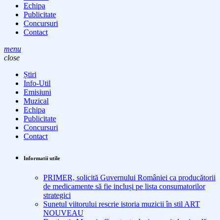
Echipa
Publicitate
Concursuri
Contact
menu
close
Știri
Info-Util
Emisiuni
Muzical
Echipa
Publicitate
Concursuri
Contact
Informatii utile
PRIMER, solicită Guvernului României ca producătorii
de medicamente să fie incluși pe lista consumatorilor
strategici
Sunetul viitorului rescrie istoria muzicii în stil ART
NOUVEAU