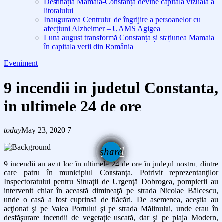
Destinația Mamaia-Constanța devine capitala vizuală a
litoralului
Inaugurarea Centrului de îngrijire a persoanelor cu
afecțiuni Alzheimer – UAMS Agigea
Luna august transformă Constanța și stațiunea Mamaia
în capitala verii din România
Eveniment
9 incendii in judetul Constanta,
in ultimele 24 de ore
today
May 23, 2020
7
email
share
9 incendii au avut loc în ultimele 24 de ore în judeţul nostru, dintre
care patru în municipiul Constanţa. Potrivit reprezentanţilor
Inspectoratului pentru Situaţii de Urgenţă Dobrogea, pompierii au
intervenit chiar în această dimineaţă pe strada Nicolae Bălcescu,
unde o casă a fost cuprinsă de flăcări. De asemenea, aceştia au
acţionat şi pe Valea Portului şi pe strada Mălinului, unde erau în
desfăşurare incendii de vegetaţie uscată, dar şi pe plaja Modern,