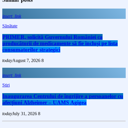
insert_link
Sănătate
PRIMER, solicită Guvernului României ca
producătorii de medicamente să fie incluși pe lista
consumatorilor strategici
today
August 7, 2026
8
insert_link
Stiri
Inaugurarea Centrului de îngrijire a persoanelor cu
afecțiuni Alzheimer – UAMS Agigea
today
July 31, 2026
8