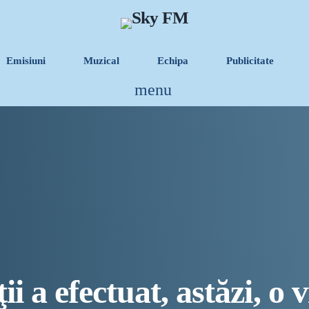
Emisiuni
Muzical
Echipa
Publicitate
menu
INFORMATII UTI
Destinația Mamaia-Con
Inaugurarea Centrului
UAMS Agigea
SEAS 2026 aduce spec
Proiectul „Safe City”
i a efectuat, astăzi, o v
SNC a lansat la apă n