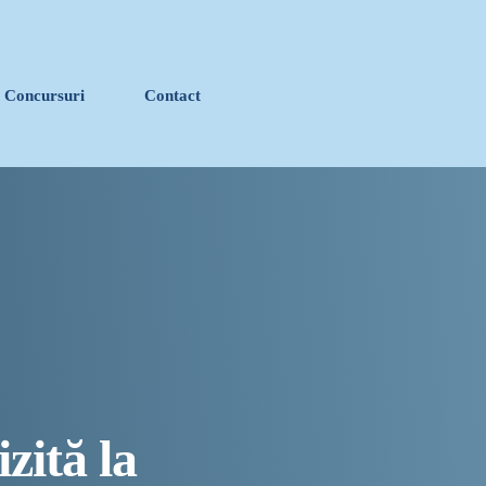
Concursuri
Contact
close
LE
stanța devine capitala vizuală a litoralului
 de îngrijire a persoanelor cu afecțiuni Alzheimer –
tacolul în stradă
izită la
ava „Histria Elara”