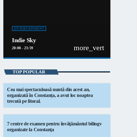
ENTERTAINMENT
Indie Sky
more_vert
20:00 - 23:59
close
Indie Sky
TOP POPULAR
niciodată singur!
Cea mai spectaculoasă nuntă din acest an,
Informațiile actuale și muzica momentului
organizată în Constanța, a avut loc noaptea
trecută pe litoral.
7 centre de examen pentru învăţământul bilingv
organizate la Constanţa