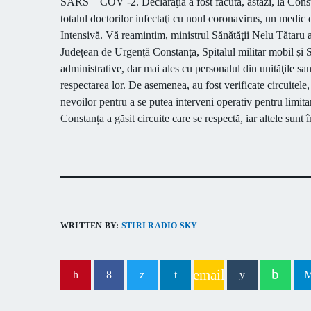
SARS – COV -2. Declaraţia a fost făcută, astăzi, la Consta
totalul doctorilor infectaţi cu noul coronavirus,
un
medic d
Intensivă.
Vă reamintim, ministrul Sănătăţii
Nelu Tătaru a
Județean de Urgență Constanța,
S
pitalul militar mobil și
administrative, dar mai ales cu personalul
din unităţile sa
respectarea lor.
De asemenea, au fost
verificate circuitel
nevoilor pentru a se putea interveni operativ pentru limita
Constanța
a găsit
circuite care se respectă,
iar
altele sunt 
WRITTEN BY:
STIRI RADIO SKY
email