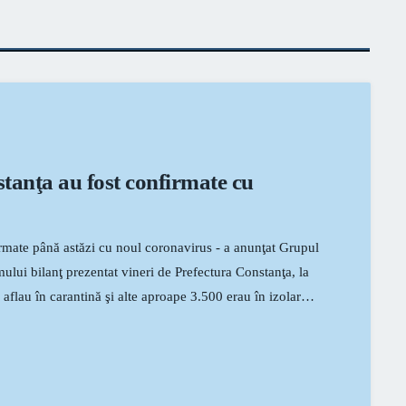
tanţa au fost confirmate cu
rmate până astăzi cu noul coronavirus - a anunţat Grupul
ului bilanţ prezentat vineri de Prefectura Constanţa, la
aflau în carantină şi alte aproape 3.500 erau în izolare
eorge Niculescu declara că 13 persoane internate la
ndecate şi externate. Este vorba despre pacienți care au