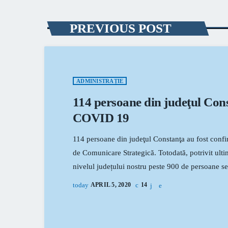
PREVIOUS POST
ADMINISTRAȚIE
114 persoane din judeţul Cons
COVID 19
114 persoane din judeţul Constanţa au fost confi
de Comunicare Strategică. Totodată, potrivit ultim
nivelul județului nostru peste 900 de persoane se 
la domiciliu. În plus, ieri prefectul judeţului, G
today
APRIL 5, 2020
14
Spitalul de Boli Infecțioase, au fost declarate vi
provenit […]