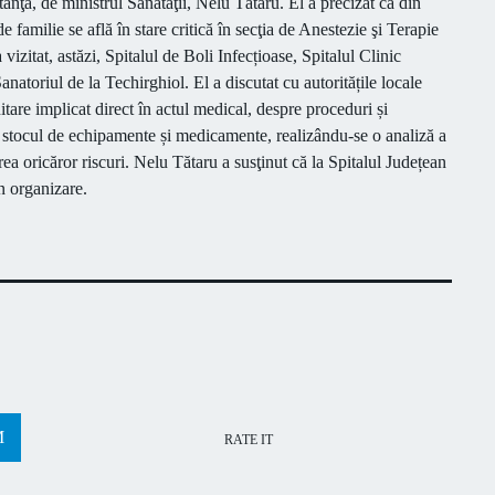
nţa, de ministrul Sănătăţii, Nelu Tătaru. El a precizat că din
e familie s
e află în stare
critică
în secţia de Anestezie şi Terapie
 vizitat,
astăzi,
Spitalul de Boli Infecțioase, Spitalul Clinic
 Sanatoriul
de la
Techirghiol.
El a discutat
cu autoritățile locale
nitare
implicat direct în actul medical, despre proceduri și
e, stocul de echipamente și medicamente, realizându-se o analiză a
rea oricăror riscuri. Nelu Tătaru
a susţinut că l
a Spitalul Județean
în organizare.
RATE IT