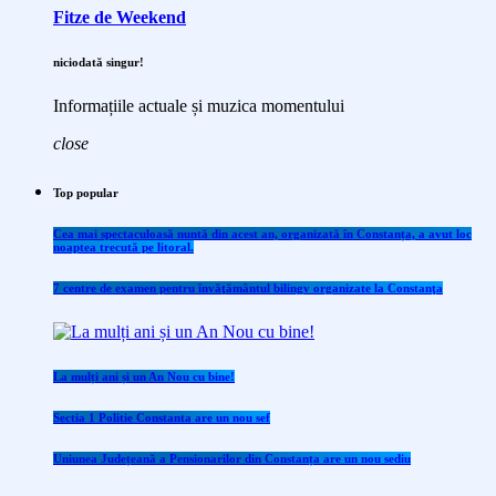
Fitze de Weekend
niciodată singur!
Informațiile actuale și muzica momentului
close
Top popular
Cea mai spectaculoasă nuntă din acest an, organizată în Constanța, a avut loc
noaptea trecută pe litoral.
7 centre de examen pentru învăţământul bilingv organizate la Constanţa
La mulți ani și un An Nou cu bine!
Sectia 1 Politie Constanta are un nou sef
Uniunea Județeană a Pensionarilor din Constanța are un nou sediu