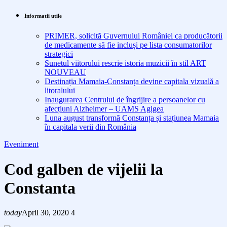
Informatii utile
PRIMER, solicită Guvernului României ca producătorii
de medicamente să fie incluși pe lista consumatorilor
strategici
Sunetul viitorului rescrie istoria muzicii în stil ART
NOUVEAU
Destinația Mamaia-Constanța devine capitala vizuală a
litoralului
Inaugurarea Centrului de îngrijire a persoanelor cu
afecțiuni Alzheimer – UAMS Agigea
Luna august transformă Constanța și stațiunea Mamaia
în capitala verii din România
Eveniment
Cod galben de vijelii la
Constanta
today
April 30, 2020
4