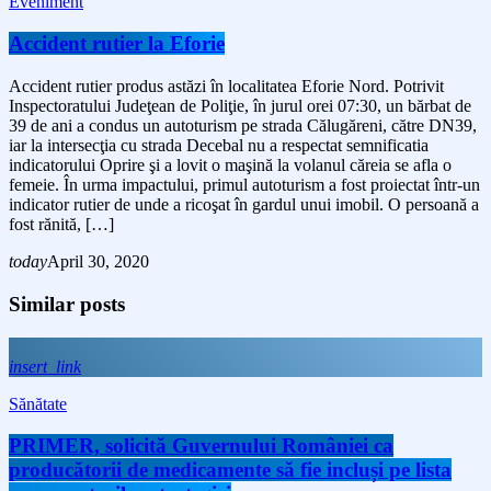
Eveniment
Accident rutier la Eforie
Accident rutier produs astăzi în localitatea Eforie Nord. Potrivit
Inspectoratului Judeţean de Poliţie, în jurul orei 07:30, un bărbat de
39 de ani a condus un autoturism pe strada Călugăreni, către DN39,
iar la intersecţia cu strada Decebal nu a respectat semnificatia
indicatorului Oprire şi a lovit o maşină la volanul căreia se afla o
femeie. În urma impactului, primul autoturism a fost proiectat într-un
indicator rutier de unde a ricoşat în gardul unui imobil. O persoană a
fost rănită, […]
today
April 30, 2020
Similar posts
insert_link
Sănătate
PRIMER, solicită Guvernului României ca
producătorii de medicamente să fie incluși pe lista