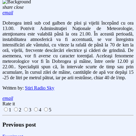
share
close
email
Dobrogea intră sub cod galben de ploi şi vijelii începând cu ora
13.00. Potrivit Adminsitraţiei Naţionale de Meteorologie,
atenţionarea este valabilă până la ora 21.00. În această perioadă,
instabilitatea atmosferică va fi accentuată, se vor înregistra
intensificări ale vântului, cu viteze la rafală de până la 70 de km la
oră, vijelii, frecvente descărcări electrice şi căderi de grindină. De
asemenea, vor fi averse cu caracter torenţial. Aceleaşi fenomene
meteorologice vor fi în Dobrogea şi mâine, între orele 12.00 şi
22.00.. Specialiştii spun că, în intervale scurte de timp sau prin
acumulare, în cursul zilei de mâine, cantităţile de apă vor depăşi 15
-25 de litri pe metrul pătrat, iar pe arii restrânse, chiar 40 de l/mp.
Written by:
Stiri Radio Sky
email
Rate it
1
2
3
4
5
Previous post