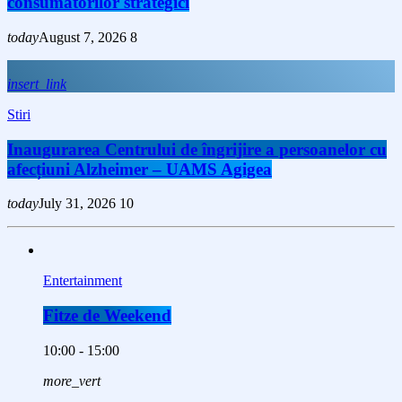
consumatorilor strategici
today
August 7, 2026
8
insert_link
Stiri
Inaugurarea Centrului de îngrijire a persoanelor cu
afecțiuni Alzheimer – UAMS Agigea
today
July 31, 2026
10
Entertainment
Fitze de Weekend
10:00 - 15:00
more_vert