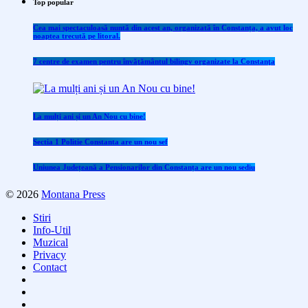
Top popular
Cea mai spectaculoasă nuntă din acest an, organizată în Constanța, a avut loc
noaptea trecută pe litoral.
7 centre de examen pentru învăţământul bilingv organizate la Constanţa
La mulți ani și un An Nou cu bine!
Sectia 1 Politie Constanta are un nou sef
Uniunea Județeană a Pensionarilor din Constanța are un nou sediu
© 2026
Montana Press
Stiri
Info-Util
Muzical
Privacy
Contact