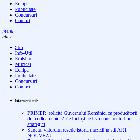
Echipa
Publicitate
Concursuri
Contact
menu
close
Știri
Info-Util
Emisiuni
Muzical
Echipa
Publicitate
Concursuri
Contact
Informatii utile
PRIMER, solicită Guvernului României ca producătorii
de medicamente să fie incluși pe lista consumatorilor
strategici
Sunetul viitorului rescrie istoria muzicii în stil ART
NOUVEAU