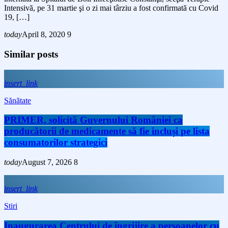
Intensivă, pe 31 martie şi o zi mai târziu a fost confirmată cu Covid
19, […]
today
April 8, 2020
9
Similar posts
insert_link
Sănătate
PRIMER, solicită Guvernului României ca
producătorii de medicamente să fie incluși pe lista
consumatorilor strategici
today
August 7, 2026
8
insert_link
Stiri
Inaugurarea Centrului de îngrijire a persoanelor cu