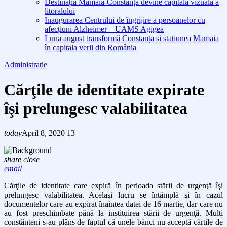
Destinația Mamaia-Constanța devine capitala vizuală a
litoralului
Inaugurarea Centrului de îngrijire a persoanelor cu
afecțiuni Alzheimer – UAMS Agigea
Luna august transformă Constanța și stațiunea Mamaia
în capitala verii din România
Administrație
Cărţile de identitate expirate
îşi prelungesc valabilitatea
today
April 8, 2020
13
share
close
email
Cărţile de identitate care expiră în perioada stării de urgenţă îşi
prelungesc valabilitatea. Acelaşi lucru se întâmplă şi în cazul
documentelor care au expirat înaintea datei de 16 martie, dar care nu
au fost preschimbate până la instituirea stării de urgenţă. Multi
constănţeni s-au plâns de faptul că unele bănci nu acceptă cărţile de