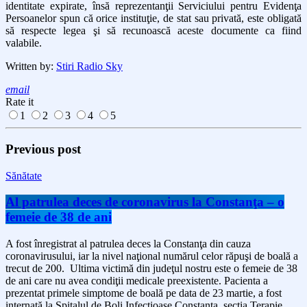
identitate expirate, însă reprezentanţii Serviciului pentru Evidenţa
Persoanelor spun că orice instituţie, de stat sau privată, este obligată
să respecte legea şi să recunoască aceste documente ca fiind
valabile.
Written by:
Stiri Radio Sky
email
Rate it
1
2
3
4
5
Previous post
Sănătate
Al patrulea deces de coronavirus la Constanţa – o
femeie de 38 de ani
A fost înregistrat al patrulea deces la Constanţa din cauza
coronavirusului, iar la nivel naţional numărul celor răpuşi de boală a
trecut de 200. Ultima victimă din judeţul nostru este o femeie de 38
de ani care nu avea condiţii medicale preexistente. Pacienta a
prezentat primele simptome de boală pe data de 23 martie, a fost
internată la Spitalul de Boli Infecţioase Constanţa, secţia Terapie