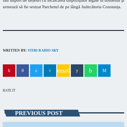
sau import de deșeuri cu încălcarea dispozițiilor legale în domeniu şi
urmează să fie sesizat Parchetul de pe lângă Judecătoria Constanța.
WRITTEN BY:
STIRI RADIO SKY
email
RATE IT
PREVIOUS POST