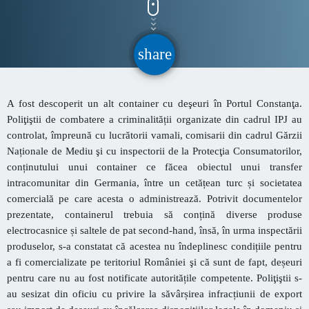
CONTACT
share
email
INFORMATII UTILE
A fost descoperit un alt container cu deşeuri în Portul Constanţa.
Destinația Mamaia-Constanța devine capitala vizuală a
Poliţiştii de combatere a criminalității organizate din cadrul IPJ au
litoralului
controlat, împreună cu lucrătorii vamali, comisarii din cadrul Gărzii
Inaugurarea Centrului de îngrijire a persoanelor cu
Naționale de Mediu şi cu inspectorii de la Protecţia Consumatorilor,
afecțiuni Alzheimer – UAMS Agigea
conținutului unui container ce făcea obiectul unui transfer
intracomunitar din Germania, între un cetățean turc și societatea
SEAS 2026 aduce spectacolul în stradă
comercială pe care acesta o administrează. Potrivit documentelor
prezentate, containerul trebuia să conțină diverse produse
Proiectul „Safe City”
electrocasnice și saltele de pat second-hand, însă, în urma inspectării
produselor, s-a constatat că acestea nu îndeplinesc condițiile pentru
SNC a lansat la apă nava „Histria Elara”
a fi comercializate pe teritoriul României şi că sunt de fapt, deșeuri
pentru care nu au fost notificate autoritățile competente. Poliţiştii s-
au sesizat din oficiu cu privire la săvârșirea infracțiunii de export