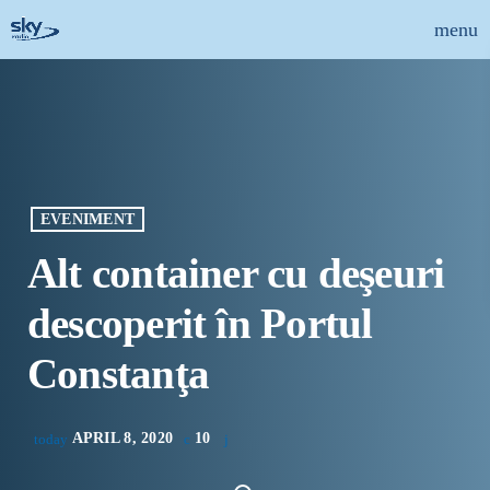
menu
close
ȘTIRI
INFO-UTIL
EVENIMENT
EMISIUNI
Alt container cu deşeuri
MUZICAL
descoperit în Portul
ECHIPA
Constanţa
PUBLICITATE
APRIL 8, 2020
10
today
CONCURSURI