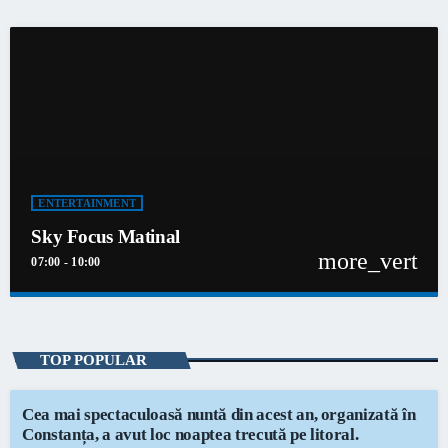
ENTERTAINMENT
Sky Focus Matinal
more_vert
07:00 - 10:00
close
Sky Focus Matinal
niciodată singur!
TOP POPULAR
Informațiile actuale și muzica momentului
Cea mai spectaculoasă nuntă din acest an, organizată în
Constanța, a avut loc noaptea trecută pe litoral.