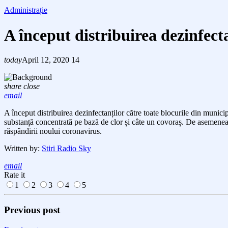
Administrație
A început distribuirea dezinfect
today
April 12, 2020
14
share
close
email
A
încep
ut
distribuirea dezinfectanților către toate blocurile din munic
substanță concentrată pe bază de clor și câte un covoraș.
D
e asemenea,
răspândirii noului coronavirus.
Written by:
Stiri Radio Sky
email
Rate it
1
2
3
4
5
Previous post