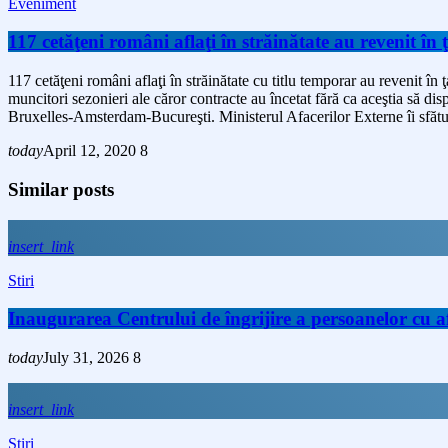
Eveniment
117 cetăţeni români aflaţi în străinătate au revenit în 
117 cetăţeni români aflaţi în străinătate cu titlu temporar au revenit în 
muncitori sezonieri ale căror contracte au încetat fără ca aceştia să di
Bruxelles-Amsterdam-Bucureşti. Ministerul Afacerilor Externe îi sfătuie
today
April 12, 2020
8
Similar posts
insert_link
Stiri
Inaugurarea Centrului de îngrijire a persoanelor cu
today
July 31, 2026
8
insert_link
Stiri