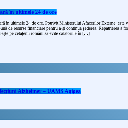
ţară în ultimele 24 de ore
ţară în ultimele 24 de ore. Potrivit Ministerului Afacerilor Externe, este v
spună de resurse financiare pentru a-şi continua şederea. Repatrierea a fos
şte pe cetăţenii români să evite călătoriile în […]
 afecțiuni Alzheimer – UAMS Agigea