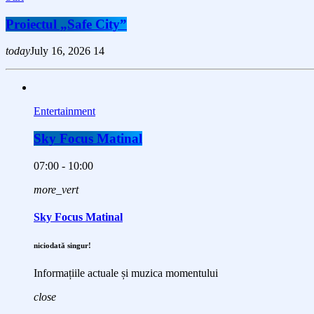
Proiectul „Safe City”
today
July 16, 2026
14
Entertainment
Sky Focus Matinal
07:00 - 10:00
more_vert
Sky Focus Matinal
niciodată singur!
Informațiile actuale și muzica momentului
close