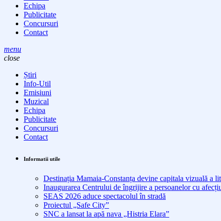
Echipa
Publicitate
Concursuri
Contact
menu
close
Știri
Info-Util
Emisiuni
Muzical
Echipa
Publicitate
Concursuri
Contact
Informatii utile
Destinația Mamaia-Constanța devine capitala vizuală a lit
Inaugurarea Centrului de îngrijire a persoanelor cu afe
SEAS 2026 aduce spectacolul în stradă
Proiectul „Safe City”
SNC a lansat la apă nava „Histria Elara”