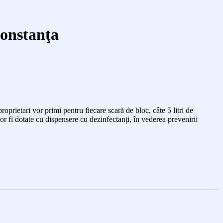
Constanţa
proprietari
vor primi
pentru fiecare scară de bloc, câte 5 l
itri
de
or fi dotate cu dispensere cu dezinfectanți,
în vederea prevenirii