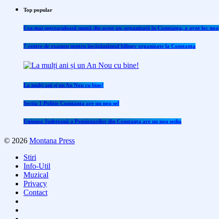
Top popular
Cea mai spectaculoasă nuntă din acest an, organizată în Constanța, a avut loc noap
7 centre de examen pentru învăţământul bilingv organizate la Constanţa
La mulți ani și un An Nou cu bine!
Sectia 1 Politie Constanta are un nou sef
Uniunea Județeană a Pensionarilor din Constanța are un nou sediu
© 2026
Montana Press
Stiri
Info-Util
Muzical
Privacy
Contact