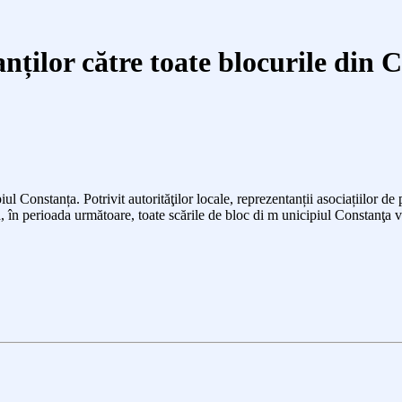
anților către toate blocurile din 
ipiul Constanța.
Potrivit autorităţilor locale,
reprezentanții asociațiilor de 
 în perioada următoare, toate scările de bloc
di m unicipiul Constanţa
v