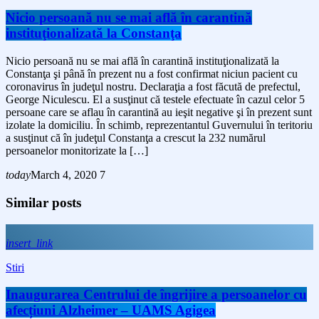
Nicio persoană nu se mai află în carantină
instituţionalizată la Constanţa
Nicio persoană nu se mai află în carantină instituţionalizată la
Constanţa şi până în prezent nu a fost confirmat niciun pacient cu
coronavirus în judeţul nostru. Declaraţia a fost făcută de prefectul,
George Niculescu. El a susţinut că testele efectuate în cazul celor 5
persoane care se aflau în carantină au ieşit negative şi în prezent sunt
izolate la domiciliu. În schimb, reprezentantul Guvernului în teritoriu
a susţinut că în judeţul Constanţa a crescut la 232 numărul
persoanelor monitorizate la […]
today
March 4, 2020
7
Similar posts
insert_link
Stiri
Inaugurarea Centrului de îngrijire a persoanelor cu
afecțiuni Alzheimer – UAMS Agigea