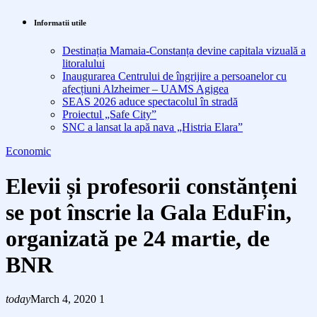
Informatii utile
Destinația Mamaia-Constanța devine capitala vizuală a
litoralului
Inaugurarea Centrului de îngrijire a persoanelor cu
afecțiuni Alzheimer – UAMS Agigea
SEAS 2026 aduce spectacolul în stradă
Proiectul „Safe City”
SNC a lansat la apă nava „Histria Elara”
Economic
Elevii și profesorii constănțeni
se pot înscrie la Gala EduFin,
organizată pe 24 martie, de
BNR
today
March 4, 2020
1