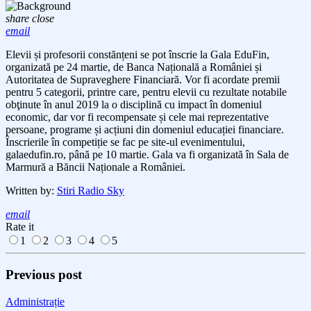
share
close
email
Elevii și profesorii constănțeni se pot înscrie la Gala EduFin,
organizată pe 24 martie, de Banca Națională a României și
Autoritatea de Supraveghere Financiară. Vor fi acordate premii
pentru 5 categorii, printre care, pentru elevii cu rezultate notabile
obţinute în anul 2019 la o disciplină cu impact în domeniul
economic, dar vor fi recompensate și cele mai reprezentative
persoane, programe și acțiuni din domeniul educației financiare.
Înscrierile în competiție se fac pe site-ul evenimentului,
galaedufin.ro, până pe 10 martie. Gala va fi organizată în Sala de
Marmură a Băncii Naționale a României.
Written by:
Stiri Radio Sky
email
Rate it
1
2
3
4
5
Previous post
Administrație