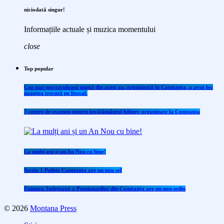
niciodată singur!
Informațiile actuale și muzica momentului
close
Top popular
Cea mai spectaculoasă nuntă din acest an, organizată în Constanța, a avut loc
noaptea trecută pe litoral.
7 centre de examen pentru învăţământul bilingv organizate la Constanţa
La mulți ani și un An Nou cu bine!
Sectia 1 Politie Constanta are un nou sef
Uniunea Județeană a Pensionarilor din Constanța are un nou sediu
© 2026
Montana Press