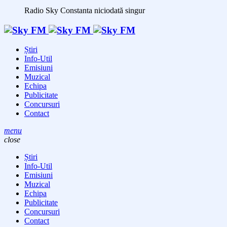
Radio Sky Constanta
niciodată singur
Știri
Info-Util
Emisiuni
Muzical
Echipa
Publicitate
Concursuri
Contact
menu
close
Știri
Info-Util
Emisiuni
Muzical
Echipa
Publicitate
Concursuri
Contact