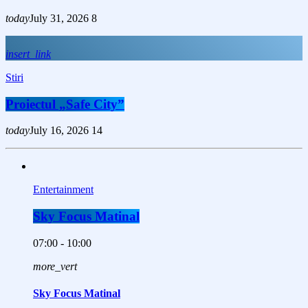
today
July 31, 2026
8
insert_link
Stiri
Proiectul „Safe City”
today
July 16, 2026
14
Entertainment
Sky Focus Matinal
07:00 - 10:00
more_vert
Sky Focus Matinal