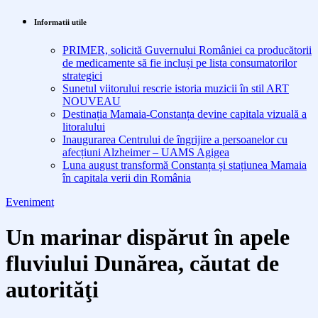
Informatii utile
PRIMER, solicită Guvernului României ca producătorii
de medicamente să fie incluși pe lista consumatorilor
strategici
Sunetul viitorului rescrie istoria muzicii în stil ART
NOUVEAU
Destinația Mamaia-Constanța devine capitala vizuală a
litoralului
Inaugurarea Centrului de îngrijire a persoanelor cu
afecțiuni Alzheimer – UAMS Agigea
Luna august transformă Constanța și stațiunea Mamaia
în capitala verii din România
Eveniment
Un marinar dispărut în apele
fluviului Dunărea, căutat de
autorităţi