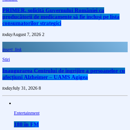
PRIMER, solicită Guvernului României ca
producătorii de medicamente să fie incluși pe lista
consumatorilor strategici
today
August 7, 2026
2
insert_link
Stiri
Inaugurarea Centrului de îngrijire a persoanelor cu
afecțiuni Alzheimer – UAMS Agigea
today
July 31, 2026
8
Entertainment
180 în FM