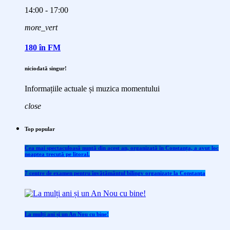
14:00 - 17:00
more_vert
180 în FM
niciodată singur!
Informațiile actuale și muzica momentului
close
Top popular
Cea mai spectaculoasă nuntă din acest an, organizată în Constanța, a avut loc
noaptea trecută pe litoral.
7 centre de examen pentru învăţământul bilingv organizate la Constanţa
La mulți ani și un An Nou cu bine!