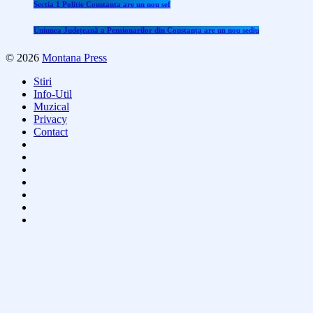
Sectia 1 Politie Constanta are un nou sef
Uniunea Județeană a Pensionarilor din Constanța are un nou sediu
© 2026
Montana Press
Stiri
Info-Util
Muzical
Privacy
Contact