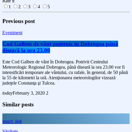
Rate it
1
2
3
4
5
Previous post
Eveniment
Cod Galben de vânt puternic în Dobrogea până
diseară la ora 23.00
Este Cod Galben de vânt în Dobrogea. Potrivit Centrului
Meteorologic Regional Dobrogea, până diseară la ora 23.00 vor fi
intensificări temporare ale vântului, cu rafale, în general, de 50 până
la 55 de kilometri la oră. Atenţionarea meteorologilor vizează
judeţele Constanţa şi Tulcea.
today
February 3, 2020
2
Similar posts
insert_link
Sănătate