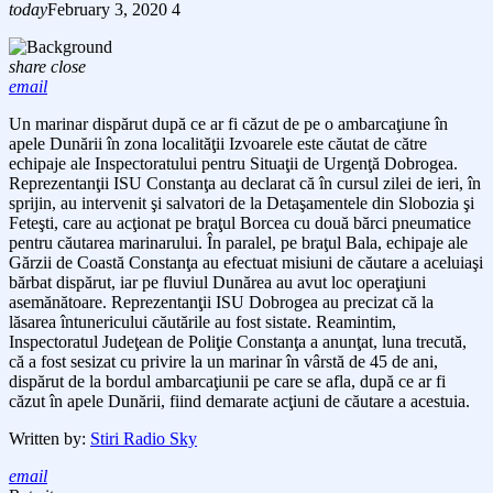
today
February 3, 2020
4
share
close
email
Un marinar dispărut după ce ar fi căzut de pe o ambarcaţiune în
apele Dunării în zona localităţii Izvoarele este căutat de către
echipaje ale Inspectoratului pentru Situaţii de Urgenţă Dobrogea.
Reprezentanţii ISU Constanţa au declarat că în cursul zilei de ieri, în
sprijin, au intervenit şi salvatori de la Detaşamentele din Slobozia şi
Feteşti, care au acţionat pe braţul Borcea cu două bărci pneumatice
pentru căutarea marinarului. În paralel, pe braţul Bala, echipaje ale
Gărzii de Coastă Constanţa au efectuat misiuni de căutare a aceluiaşi
bărbat dispărut, iar pe fluviul Dunărea au avut loc operaţiuni
asemănătoare. Reprezentanţii ISU Dobrogea au precizat că la
lăsarea întunericului căutările au fost sistate. Reamintim,
Inspectoratul Judeţean de Poliţie Constanţa a anunţat, luna trecută,
că a fost sesizat cu privire la un marinar în vârstă de 45 de ani,
dispărut de la bordul ambarcaţiunii pe care se afla, după ce ar fi
căzut în apele Dunării, fiind demarate acţiuni de căutare a acestuia.
Written by:
Stiri Radio Sky
email