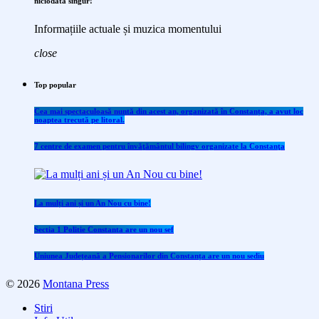
niciodată singur!
Informațiile actuale și muzica momentului
close
Top popular
Cea mai spectaculoasă nuntă din acest an, organizată în Constanța, a avut loc
noaptea trecută pe litoral.
7 centre de examen pentru învăţământul bilingv organizate la Constanţa
La mulți ani și un An Nou cu bine!
Sectia 1 Politie Constanta are un nou sef
Uniunea Județeană a Pensionarilor din Constanța are un nou sediu
© 2026
Montana Press
Stiri