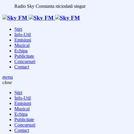
Radio Sky Constanta
niciodată singur
Știri
Info-Util
Emisiuni
Muzical
Echipa
Publicitate
Concursuri
Contact
menu
close
Știri
Info-Util
Emisiuni
Muzical
Echipa
Publicitate
Concursuri
Contact