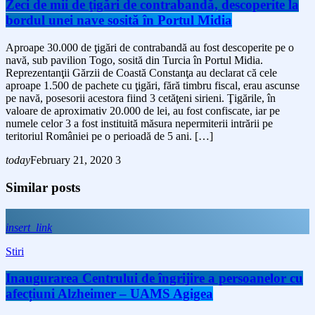
Zeci de mii de ţigări de contrabandă, descoperite la
bordul unei nave sosită în Portul Midia
Aproape 30.000 de ţigări de contrabandă au fost descoperite pe o
navă, sub pavilion Togo, sosită din Turcia în Portul Midia.
Reprezentanţii Gărzii de Coastă Constanţa au declarat că cele
aproape 1.500 de pachete cu ţigări, fără timbru fiscal, erau ascunse
pe navă, posesorii acestora fiind 3 cetăţeni sirieni. Ţigările, în
valoare de aproximativ 20.000 de lei, au fost confiscate, iar pe
numele celor 3 a fost instituită măsura nepermiterii intrării pe
teritoriul României pe o perioadă de 5 ani. […]
today
February 21, 2020
3
Similar posts
insert_link
Stiri
Inaugurarea Centrului de îngrijire a persoanelor cu
afecțiuni Alzheimer – UAMS Agigea