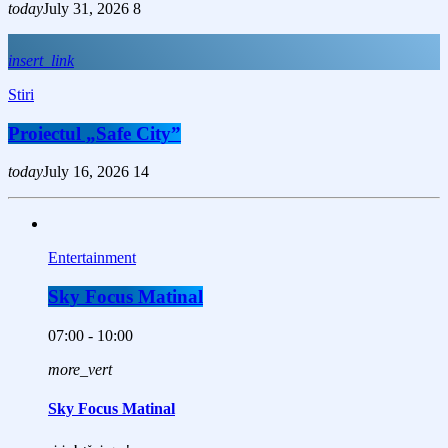
today
July 31, 2026
8
insert_link
Stiri
Proiectul „Safe City”
today
July 16, 2026
14
Entertainment
Sky Focus Matinal
07:00 - 10:00
more_vert
Sky Focus Matinal