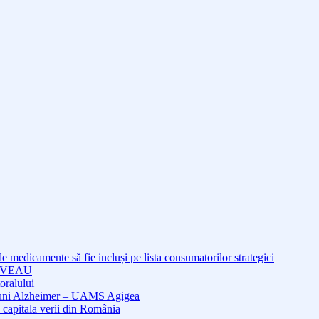
medicamente să fie incluși pe lista consumatorilor strategici
NOUVEAU
oralului
cțiuni Alzheimer – UAMS Agigea
 capitala verii din România