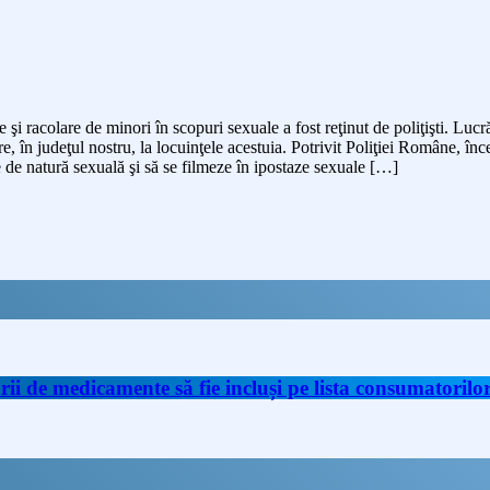
 şi racolare de minori în scopuri sexuale a fost reţinut de poliţişti. Lu
re, în judeţul nostru, la locuinţele acestuia. Potrivit Poliţiei Române, 
te de natură sexuală şi să se filmeze în ipostaze sexuale […]
de medicamente să fie incluși pe lista consumatorilor 