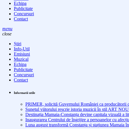
Echipa
Publicitate
Concursuri
Contact
menu
close
Știri
Info-Util
Emisiuni
Muzical
Echipa
Publicitate
Concursuri
Contact
Informatii utile
PRIMER, solicită Guvernului României ca producătorii de 
Sunetul viitorului rescrie istoria muzicii în stil ART 
Destinația Mamaia-Constanța devine capitala vizuală a lit
Inaugurarea Centrului de îngrijire a persoanelor cu afe
Luna august transformă Constanța și stațiunea Mamaia în