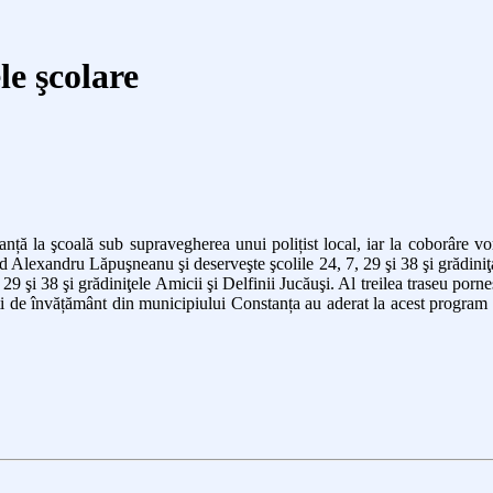
le şcolare
ranță
la şcoală
sub supravegherea unui polițist local, iar la coborâre vor
bd Alexandru Lăpuşneanu şi deserveşte şcolile 24, 7, 29 şi 38 şi grădi
9 şi 38 şi grădiniţele Amicii şi Delfinii Jucăuşi. Al treilea traseu porne
i de învățământ din municipiului Constanța au aderat la acest program și 