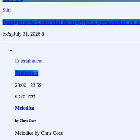
Stiri
Inaugurarea Centrului de îngrijire a persoanelor cu
today
July 31, 2026
8
Entertainment
Melodica
23:00 - 23:59
more_vert
Melodica
by Chris Coco
Melodica by Chris Coco