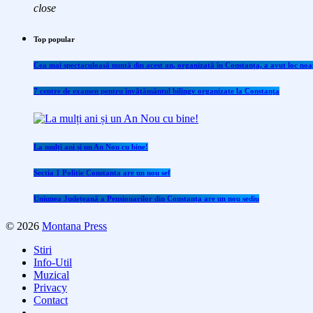
close
Top popular
Cea mai spectaculoasă nuntă din acest an, organizată în Constanța, a avut loc noap
7 centre de examen pentru învăţământul bilingv organizate la Constanţa
La mulți ani și un An Nou cu bine!
Sectia 1 Politie Constanta are un nou sef
Uniunea Județeană a Pensionarilor din Constanța are un nou sediu
© 2026
Montana Press
Stiri
Info-Util
Muzical
Privacy
Contact