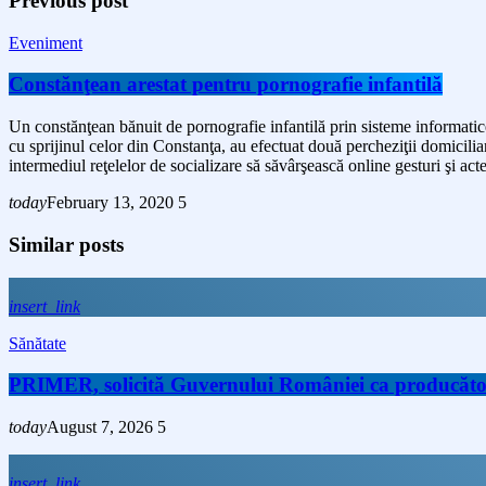
Previous post
Eveniment
Constănţean arestat pentru pornografie infantilă
Un constănţean bănuit de pornografie infantilă prin sisteme informatice
cu sprijinul celor din Constanţa, au efectuat două percheziţii domicilia
intermediul reţelelor de socializare să săvârşească online gesturi şi ac
today
February 13, 2020
5
Similar posts
insert_link
Sănătate
PRIMER, solicită Guvernului României ca producătorii 
today
August 7, 2026
5
insert_link