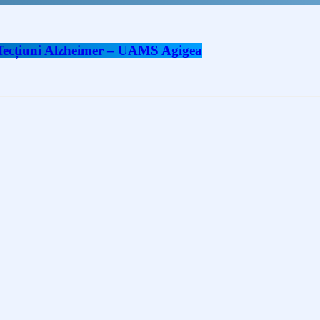
 afecțiuni Alzheimer – UAMS Agigea