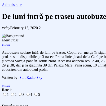
Administrație
De luni intră pe traseu autobuze
today
February 13, 2020
2
share
close
email
Autobuzele școlare intră de luni pe traseu.
Copiii vor
merge
în sigu
școlare sunt disponibile pe 3 trasee.
Prima linie pleacă de la Gară pe 
şi strada Soveja până în Tomis Nord. Aceastsa acoperă scolile 40, 23, 2
29 şi 38, dar şi la grădiniţa 39 din Palazu Mare. Până acum, 10 unităț
coborârea din autobuzul școlar.
Written by:
Stiri Radio Sky
email
Rate it
1
2
3
4
5