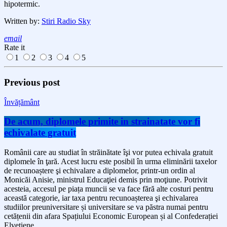
hipotermic.
Written by:
Stiri Radio Sky
email
Rate it
1
2
3
4
5
Previous post
Învățământ
De acum, diplomele primite in strainatate vor fi
echivalate gratuit
Românii care au studiat în străinătate îşi vor putea echivala gratuit
diplomele în ţară. Acest lucru este posibil în urma eliminării taxelor
de recunoaștere şi echivalare a diplomelor, printr-un ordin al
Monicăi Anisie, ministrul Educaţiei demis prin moţiune. Potrivit
acesteia, accesul pe piața muncii se va face fără alte costuri pentru
această categorie, iar taxa pentru recunoașterea şi echivalarea
studiilor preuniversitare și universitare se va păstra numai pentru
cetățenii din afara Spațiului Economic European și al Confederației
Elvețiene.