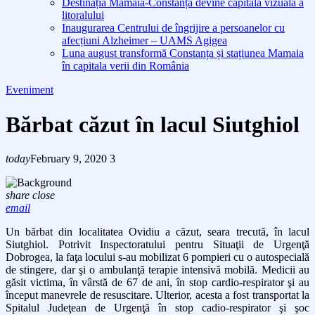
Destinația Mamaia-Constanța devine capitala vizuală a
litoralului
Inaugurarea Centrului de îngrijire a persoanelor cu
afecțiuni Alzheimer – UAMS Agigea
Luna august transformă Constanța și stațiunea Mamaia
în capitala verii din România
Eveniment
Bărbat căzut în lacul Siutghiol
today
February 9, 2020
3
share
close
email
Un b
ărbat din localitatea Ovidiu a căzut, seara trecută, în lacul
Siutghiol. Potrivit Inspectoratului pentru Situaţii de Urgenţă
Dobrogea, la faţa locului s-au mobilizat 6 pompieri cu o autospecială
de stingere, dar şi o ambulanţă terapie intensivă mobilă. Medicii au
găsit victima, în vârstă de 67 de ani, în stop cardio-respirator şi au
început manevrele de resuscitare. Ulterior, acesta a fost transportat la
Spitalul Judeţean de Urgenţă în stop cadio-respirator şi şoc