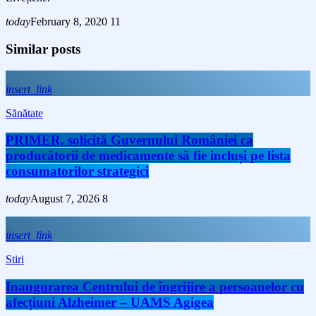
today
February 8, 2020
11
Similar posts
insert_link
Sănătate
PRIMER, solicită Guvernului României ca
producătorii de medicamente să fie incluși pe lista
consumatorilor strategici
today
August 7, 2026
8
insert_link
Stiri
Inaugurarea Centrului de îngrijire a persoanelor cu
afecțiuni Alzheimer – UAMS Agigea