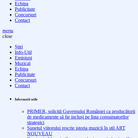
Echipa
Publicitate
Concursuri
Contact
menu
close
Știri
Info-Util
Emisiuni
Muzical
Echipa
Publicitate
Concursuri
Contact
Informatii utile
PRIMER, solicită Guvernului României ca producătorii
de medicamente să fie incluși pe lista consumatorilor
strategici
Sunetul viitorului rescrie istoria muzicii în stil ART
NOUVEAU