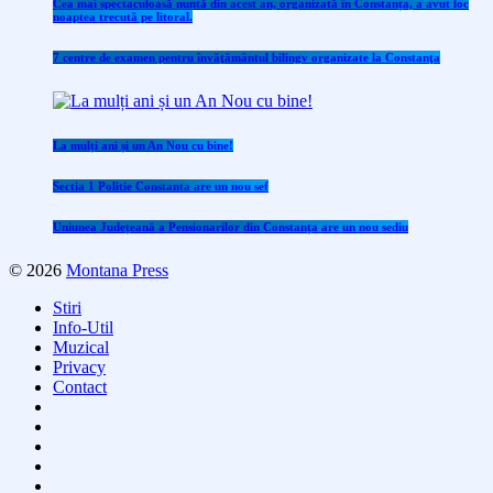
Cea mai spectaculoasă nuntă din acest an, organizată în Constanța, a avut loc
noaptea trecută pe litoral.
7 centre de examen pentru învăţământul bilingv organizate la Constanţa
La mulți ani și un An Nou cu bine!
Sectia 1 Politie Constanta are un nou sef
Uniunea Județeană a Pensionarilor din Constanța are un nou sediu
© 2026
Montana Press
Stiri
Info-Util
Muzical
Privacy
Contact