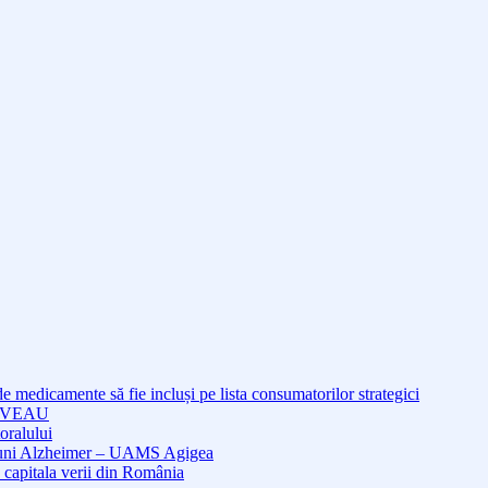
medicamente să fie incluși pe lista consumatorilor strategici
NOUVEAU
oralului
cțiuni Alzheimer – UAMS Agigea
 capitala verii din România