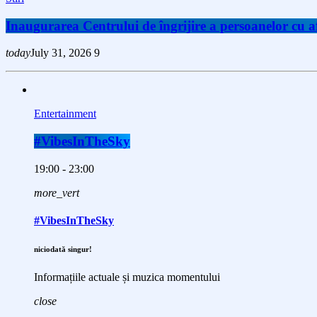
Inaugurarea Centrului de îngrijire a persoanelor cu
today
July 31, 2026
9
Entertainment
#VibesInTheSky
19:00 - 23:00
more_vert
#VibesInTheSky
niciodată singur!
Informațiile actuale și muzica momentului
close