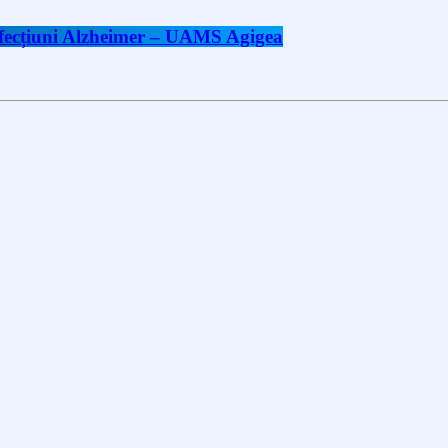
 afecțiuni Alzheimer – UAMS Agigea