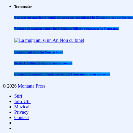
Top popular
Cea mai spectaculoasă nuntă din acest an, organizată în Constanța, a avut loc noap
7 centre de examen pentru învăţământul bilingv organizate la Constanţa
La mulți ani și un An Nou cu bine!
Sectia 1 Politie Constanta are un nou sef
Uniunea Județeană a Pensionarilor din Constanța are un nou sediu
© 2026
Montana Press
Stiri
Info-Util
Muzical
Privacy
Contact