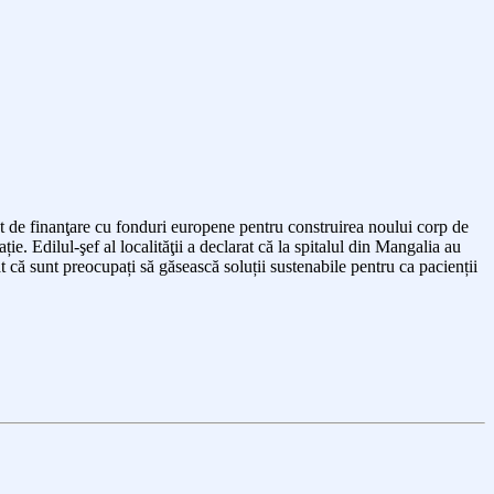
t de finanţare
cu fonduri europene pentru construirea noului corp de
e. Edilul-şef al localităţii a declarat că la spitalul din Mangalia au
t că sunt preocupați să găsească soluții sustenabile pentru ca pacienții