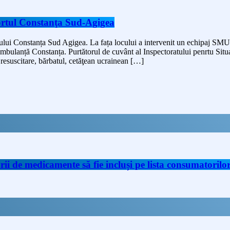
ortul Constanţa Sud-Agigea
tului Constanța Sud Agigea. La fața locului a intervenit un echipaj SMU
e Ambulanță Constanța. Purtătorul de cuvânt al Inspectoratului penrtu Sit
e resuscitare, bărbatul, cetăţean ucrainean […]
de medicamente să fie incluși pe lista consumatorilor 