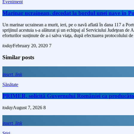
Eveniment
Marinar ucrainean, decedat la bordul unei nave în P
Un marinar ucrainean a murit, ieri, pe o navă aflată în dana 117 a Por
sprijinul acestuia s-a alăturat şi un echipaj al Serviciului Judeţean d
eforturilor susținute de a-i salva viaţa, după efectuarea protocolului d
today
February 20, 2020
7
Similar posts
insert_link
Sănătate
PRIMER, solicită Guvernului României ca producătorii 
today
August 7, 2026
8
insert_link
Stiri