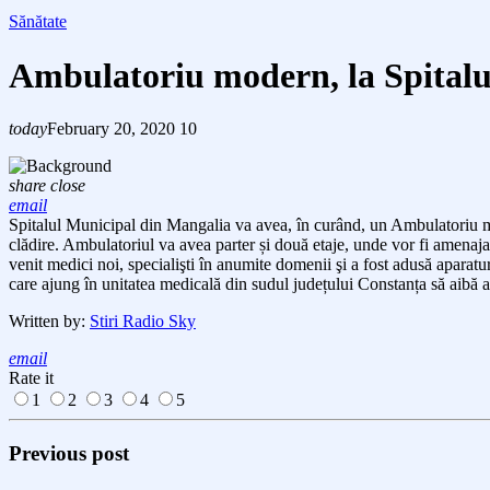
Sănătate
Ambulatoriu modern, la Spital
today
February 20, 2020
10
share
close
email
Spitalul Municipal din Mangalia va avea, în curând, un Ambulatoriu mod
clădire. Ambulatoriul va avea parter și două etaje, unde vor fi amenajate
venit medici noi, specialişti în anumite domenii şi a fost adusă aparatu
care ajung în unitatea medicală din sudul județului Constanța să aibă a
Written by:
Stiri Radio Sky
email
Rate it
1
2
3
4
5
Previous post