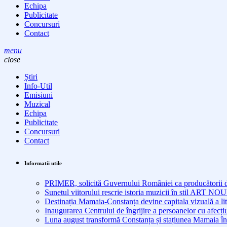
Echipa
Publicitate
Concursuri
Contact
menu
close
Știri
Info-Util
Emisiuni
Muzical
Echipa
Publicitate
Concursuri
Contact
Informatii utile
PRIMER, solicită Guvernului României ca producătorii de 
Sunetul viitorului rescrie istoria muzicii în stil ART 
Destinația Mamaia-Constanța devine capitala vizuală a lit
Inaugurarea Centrului de îngrijire a persoanelor cu afe
Luna august transformă Constanța și stațiunea Mamaia în