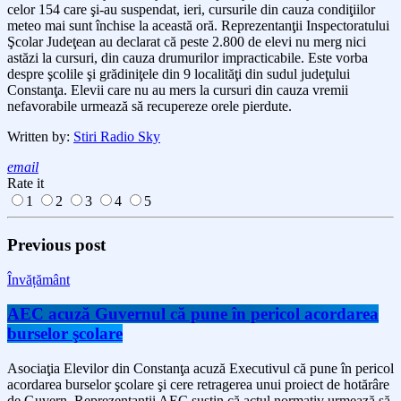
celor 154 care şi-au suspendat, ieri, cursurile din cauza condiţiilor
meteo mai sunt închise la această oră. Reprezentanţii Inspectoratului
Şcolar Judeţean au declarat că peste 2.800 de elevi nu merg nici
astăzi la cursuri, din cauza drumurilor impracticabile. Este vorba
despre şcolile şi grădiniţele din 9 localităţi din sudul judeţului
Constanţa. Elevii care nu au mers la cursuri din cauza vremii
nefavorabile urmează să recupereze orele pierdute.
Written by:
Stiri Radio Sky
email
Rate it
1
2
3
4
5
Previous post
Învățământ
AEC acuză Guvernul că pune în pericol acordarea
burselor şcolare
Asociaţia Elevilor din Constanţa acuză Executivul că pune în pericol
acordarea burselor şcolare şi cere retragerea unui proiect de hotărâre
de Guvern. Reprezentanţii AEC susţin că actul normativ urmează să