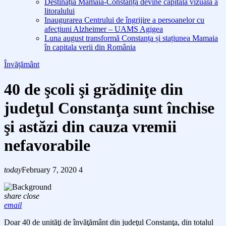
Destinația Mamaia-Constanța devine capitala vizuală a
litoralului
Inaugurarea Centrului de îngrijire a persoanelor cu
afecțiuni Alzheimer – UAMS Agigea
Luna august transformă Constanța și stațiunea Mamaia
în capitala verii din România
Învățământ
40 de şcoli şi grădiniţe din
judeţul Constanţa sunt închise
şi astăzi din cauza vremii
nefavorabile
today
February 7, 2020
4
share
close
email
Doar 40 de unităţi de învăţământ din judeţul Constanţa, din totalul