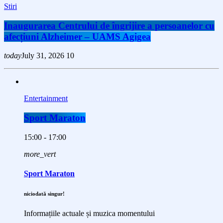
Stiri
Inaugurarea Centrului de îngrijire a persoanelor cu
afecțiuni Alzheimer – UAMS Agigea
today
July 31, 2026
10
Entertainment
Sport Maraton
15:00 - 17:00
more_vert
Sport Maraton
niciodată singur!
Informațiile actuale și muzica momentului