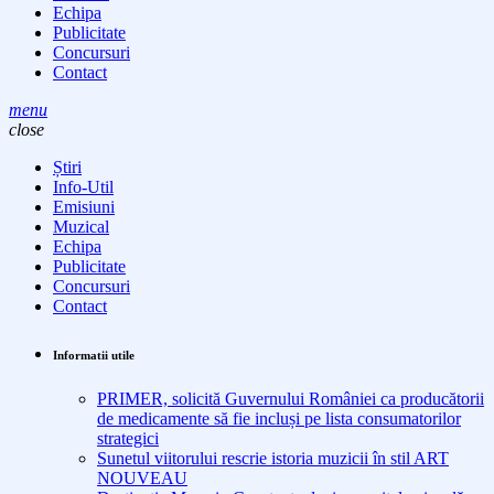
Echipa
Publicitate
Concursuri
Contact
menu
close
Știri
Info-Util
Emisiuni
Muzical
Echipa
Publicitate
Concursuri
Contact
Informatii utile
PRIMER, solicită Guvernului României ca producătorii
de medicamente să fie incluși pe lista consumatorilor
strategici
Sunetul viitorului rescrie istoria muzicii în stil ART
NOUVEAU