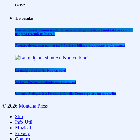
close
Top popular
Cea mai spectaculoasă nuntă din acest an, organizată în Constanța, a avut loc
noaptea trecută pe litoral.
7 centre de examen pentru învăţământul bilingv organizate la Constanţa
La mulți ani și un An Nou cu bine!
Sectia 1 Politie Constanta are un nou sef
Uniunea Județeană a Pensionarilor din Constanța are un nou sediu
© 2026
Montana Press
Stiri
Info-Util
Muzical
Privacy
Contact