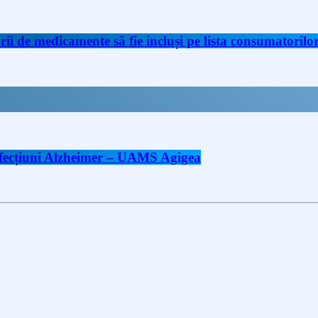
de medicamente să fie incluși pe lista consumatorilor 
 afecțiuni Alzheimer – UAMS Agigea