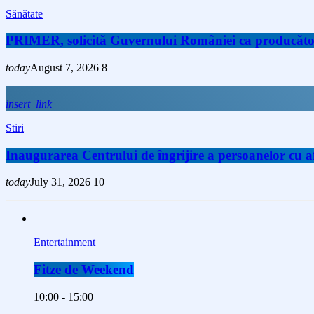
Sănătate
PRIMER, solicită Guvernului României ca producătorii 
today
August 7, 2026
8
insert_link
Stiri
Inaugurarea Centrului de îngrijire a persoanelor cu
today
July 31, 2026
10
Entertainment
Fitze de Weekend
10:00 - 15:00