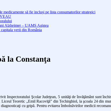
medicamente să fie incluși pe lista consumatorilor strategici
NOUVEAU
oralului
cțiuni Alzheimer – UAMS Agigea
 capitala verii din România
ipă la Constanţa
ivit Inspectoratului Şcolar Judeţean, 5 unităţi de învăţământ sunt închi
la Liceul Teoretic „Emil Racoviţă” din Techirghiol, la şcoala 24 din mu
 diagnosticaţi cu gripă. Pentru evitarea îmbolnăvirilor medicii recomand