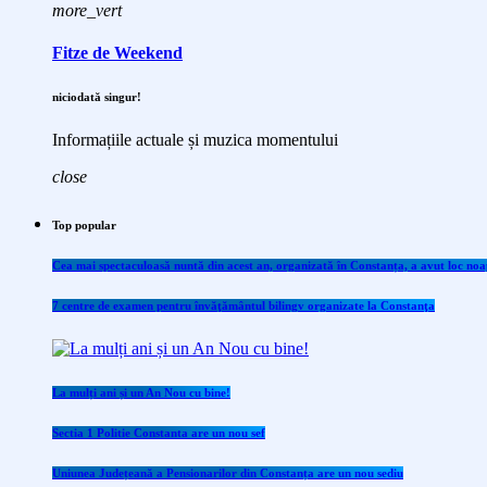
more_vert
Fitze de Weekend
niciodată singur!
Informațiile actuale și muzica momentului
close
Top popular
Cea mai spectaculoasă nuntă din acest an, organizată în Constanța, a avut loc noap
7 centre de examen pentru învăţământul bilingv organizate la Constanţa
La mulți ani și un An Nou cu bine!
Sectia 1 Politie Constanta are un nou sef
Uniunea Județeană a Pensionarilor din Constanța are un nou sediu