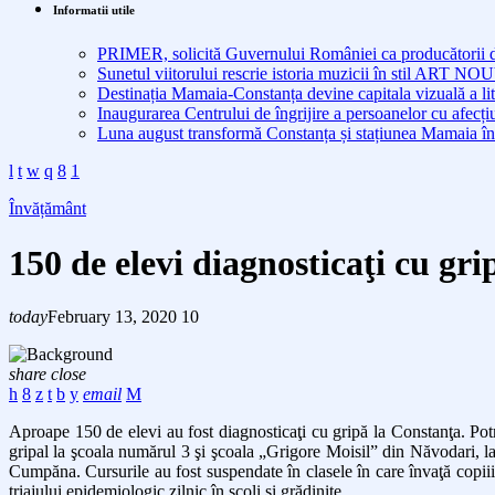
Informatii utile
PRIMER, solicită Guvernului României ca producătorii de 
Sunetul viitorului rescrie istoria muzicii în stil ART 
Destinația Mamaia-Constanța devine capitala vizuală a lit
Inaugurarea Centrului de îngrijire a persoanelor cu afe
Luna august transformă Constanța și stațiunea Mamaia în
Învățământ
150 de elevi diagnosticaţi cu gr
today
February 13, 2020
10
share
close
email
Aproape 150 de elevi au fost diagnosticaţi cu gripă la Constanţa. Potr
gripal la şcoala numărul 3 şi şcoala „Grigore Moisil” din Năvodari, 
Cumpăna. Cursurile au fost suspendate în clasele în care învaţă copiii
triajului epidemiologic zilnic în şcoli şi grădiniţe.