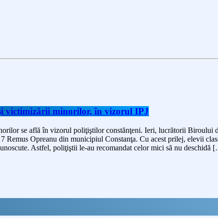
i victimizării minorilor, în vizorul IPJ
orilor se află în vizorul poliţiştilor constănţeni. Ieri, lucrătorii Biroulu
 Remus Opreanu din municipiul Constanţa. Cu acest prilej, elevii claselor
unoscute. Astfel, poliţiştii le-au recomandat celor mici să nu deschidă 