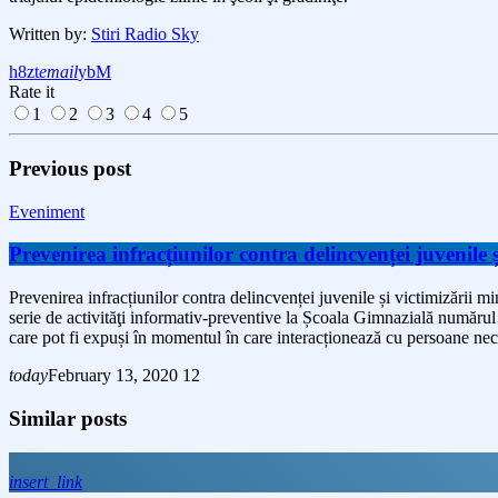
Written by:
Stiri Radio Sky
email
Rate it
1
2
3
4
5
Previous post
Eveniment
Prevenirea infracțiunilor contra delincvenței juvenile ș
Prevenirea infracțiunilor contra delincvenței juvenile și victimizării min
serie de activităţi informativ-preventive la Școala Gimnazială numărul 7
care pot fi expuși în momentul în care interacționează cu persoane nec
today
February 13, 2020
12
Similar posts
insert_link