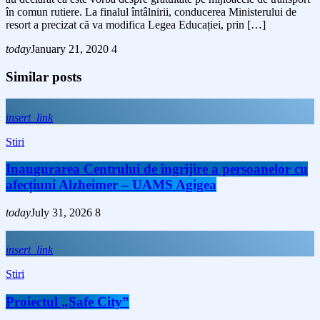
în comun rutiere. La finalul întâlnirii, conducerea Ministerului de
resort a precizat că va modifica Legea Educației, prin […]
today
January 21, 2020
4
Similar posts
insert_link
Stiri
Inaugurarea Centrului de îngrijire a persoanelor cu
afecțiuni Alzheimer – UAMS Agigea
today
July 31, 2026
8
insert_link
Stiri
Proiectul „Safe City”