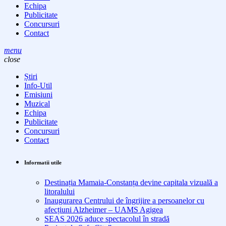
Echipa
Publicitate
Concursuri
Contact
menu
close
Știri
Info-Util
Emisiuni
Muzical
Echipa
Publicitate
Concursuri
Contact
Informatii utile
Destinația Mamaia-Constanța devine capitala vizuală a
litoralului
Inaugurarea Centrului de îngrijire a persoanelor cu
afecțiuni Alzheimer – UAMS Agigea
SEAS 2026 aduce spectacolul în stradă