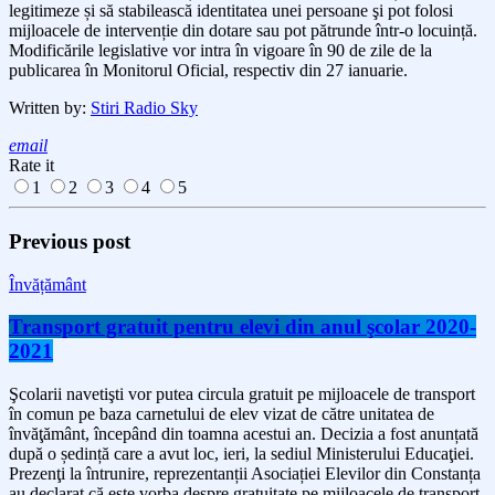
legitimeze și să stabilească identitatea
unei
persoane
şi
pot folosi
mijloacele de intervenție din dotare sau pot pătrunde într-o locuință.
Modificările legislative vor intra în vigoare în 90 de zile de la
publicarea în Monitorul Oficial, respectiv din 27 ianuarie.
Written by:
Stiri Radio Sky
email
Rate it
1
2
3
4
5
Previous post
Învățământ
Transport gratuit pentru elevi din anul şcolar 2020-
2021
Şcolarii navetişti vor putea circula gratuit pe mijloacele de transport
în comun pe baza carnetului de elev vizat de către unitatea de
învăţământ, începând din toamna acestui an. Decizia a fost anunțată
după o ședință care a avut loc, ieri, la sediul Ministerului Educaţiei.
Prezenţi la întrunire, reprezentanții Asociației Elevilor din Constanța
au declarat că este vorba despre gratuitate pe mijloacele de transport