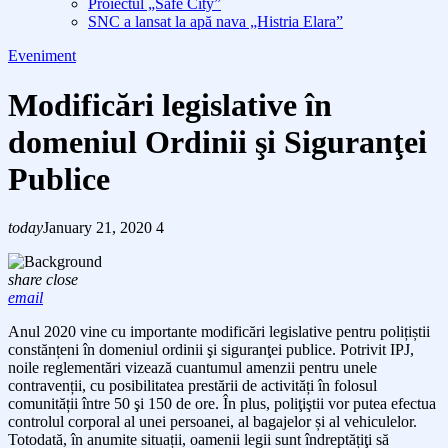
Proiectul „Safe City”
SNC a lansat la apă nava „Histria Elara”
Eveniment
Modificări legislative în
domeniul Ordinii şi Siguranţei
Publice
today
January 21, 2020
4
share
close
email
Anul 2020 vine cu importante modificări legislative pentru polițiștii
constănțeni în domeniul ordinii şi siguranţei publice. Potrivit IPJ,
noile reglementări vizează cuantumul amenzii pentru unele
contravenții, cu posibilitatea prestării de activități în folosul
comunității între 50 şi 150 de ore. În plus, poliţiştii vor putea efectua
c
ontrolul corporal al
unei
persoanei, al bagajelor și al vehiculelor.
Totodată, în anumite
situații, oamenii legii
sunt
îndreptăți
ţi
să