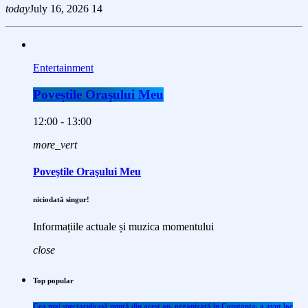
today
July 16, 2026
14
Entertainment
Poveştile Oraşului Meu
12:00 - 13:00
more_vert
Poveştile Oraşului Meu
niciodată singur!
Informațiile actuale și muzica momentului
close
Top popular
Cea mai spectaculoasă nuntă din acest an, organizată în Constanța, a avut loc