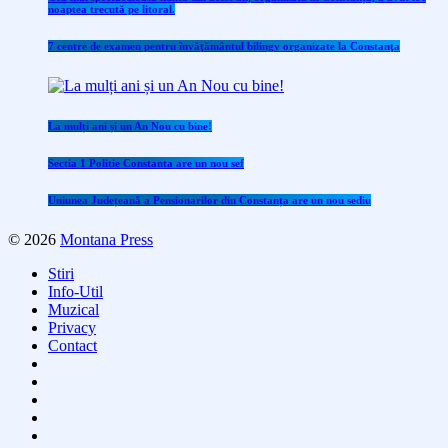
noaptea trecută pe litoral.
7 centre de examen pentru învăţământul bilingv organizate la Constanţa
La mulți ani și un An Nou cu bine!
Sectia 1 Politie Constanta are un nou sef
Uniunea Județeană a Pensionarilor din Constanța are un nou sediu
© 2026
Montana Press
Stiri
Info-Util
Muzical
Privacy
Contact