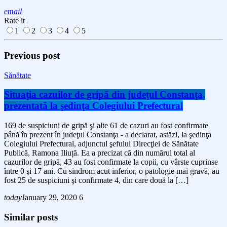
email
Rate it
1
2
3
4
5
Previous post
Sănătate
Situaţia cazuilor de gripă din judeţul Constanţa,
prezentată la şedinţa Colegiului Prefectural
169 de suspiciuni de gripă şi alte 61 de cazuri au fost confirmate
până în prezent în judeţul Constanţa - a declarat, astăzi, la şedinţa
Colegiului Prefectural, adjunctul şefului Direcţiei de Sănătate
Publică, Ramona Iliuță. Ea a precizat că din numărul total al
cazurilor de gripă, 43 au fost confirmate la copii, cu vârste cuprinse
între 0 şi 17 ani. Cu sindrom acut inferior, o patologie mai gravă, au
fost 25 de suspiciuni şi confirmate 4, din care două la […]
today
January 29, 2020
6
Similar posts