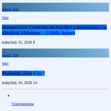
insert_link
Stiri
Inaugurarea Centrului de îngrijire a persoanelor cu
afecțiuni Alzheimer – UAMS Agigea
today
July 31, 2026
8
insert_link
Stiri
Proiectul „Safe City”
today
July 16, 2026
14
Entertainment