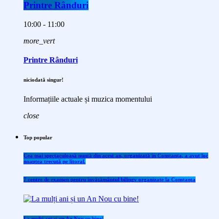
Printre Rânduri
10:00 - 11:00
more_vert
Printre Rânduri
niciodată singur!
Informațiile actuale și muzica momentului
close
Top popular
Cea mai spectaculoasă nuntă din acest an, organizată în Constanța, a avut loc
noaptea trecută pe litoral.
7 centre de examen pentru învăţământul bilingv organizate la Constanţa
La mulți ani și un An Nou cu bine!