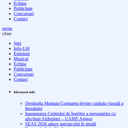
Echipa
Publicitate
Concursuri
Contact
menu
close
Știri
Info-Util
Emisiuni
Muzical
Echipa
Publicitate
Concursuri
Contact
Informatii utile
Destinația Mamaia-Constanța devine capitala vizuală a
litoralului
Inaugurarea Centrului de îngrijire a persoanelor cu
afecțiuni Alzheimer – UAMS Agigea
SEAS 2026 aduce spectacolul în stradă