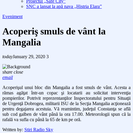
Proiectul „Safe City”
SNC a lansat la apă nava „Histria Elara”
Eveniment
Acoperiş smuls de vânt la
Mangalia
today
January 29, 2020
3
share
close
email
Acoperişul unui bloc din Mangalia a fost smuls de vânt. Acesta a
rămas agăţat într-un copac şi locatarii au solicitat intervenţia
pompierilor. Potrivit reprezentanţilor Inspectoratului pentru Situaţii
de Urgenţă Dobrogea, militarii ISU de la Secţia Mangalia acţionează
pentru degajarea acestuia. Vă reamintim, judeţul Constanţa se află
sub cod galben de vânt până la ora 17.00. Meteorologii spun că la
rafală va sufla cu până la 65 de km pe oră.
Written by:
Stiri Radio Sky