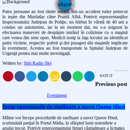
email
share
Patru persoane au fost rănite aseară, într-un accident rutier petrecut
la ieşire din Murfatlar către Poartă Albă. Potrivit reprezentanţilor
Inspectoratului Judeţean de Poliţie, un bărbat în vârstă de 40 ani a
condus un autoturism, iar la un moment dat, nu s-a asigurat la
efectuarea manevrei de despăşire intrând în coliziune cu o maşină
care venea din sens opus. Medicii sosiţi la faţa locului au identificat
patru victime, respectiv şoferii şi doi pasageri din maşinile implicate
în eveniment. Acestea au fost transportate la Spitalul Judeţean de
Urgenţă pentru mai multe investigaţii.
Written by:
Stiri Radio Sky
EMAIL
RATE IT
Previous post
Eveniment
Încep operaţiunile de ranfluare a navei Queen Hind
Mâine vor începe procedurile de ranfluare a navei Queen Hind,
scufundată parţial în Portul Midia, la sfârşitul lunii noiembrie a
anului trecut. Potrivit reprezentantului firmei câştigătoare a licitaţiei,