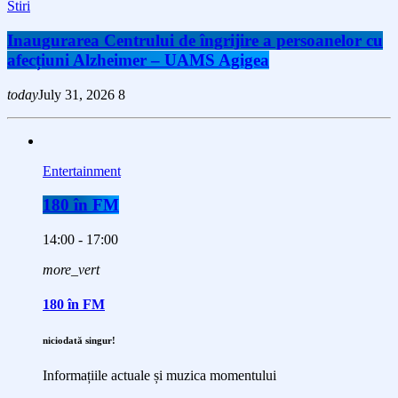
Stiri
Inaugurarea Centrului de îngrijire a persoanelor cu
afecțiuni Alzheimer – UAMS Agigea
today
July 31, 2026
8
Entertainment
180 în FM
14:00 - 17:00
more_vert
180 în FM
niciodată singur!
Informațiile actuale și muzica momentului