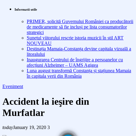
Informatii utile
PRIMER, solicită Guvernului României ca producătorii
de medicamente să fie incluși pe lista consumatorilor
strategici
Sunetul viitorului rescrie istoria muzicii în stil ART
NOUVEAU
Destinația Mamaia-Constanța devine capitala vizuală a
litoralului
Inaugurarea Centrului de îngrijire a persoanelor cu
afecțiuni Alzheimer – UAMS Agigea
Luna august transformă Constanța și stațiunea Mamaia
în capitala verii din România
Eveniment
Accident la ieşire din
Murfatlar
today
January 19, 2020
3