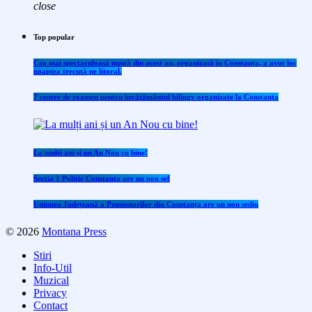
close
Top popular
Cea mai spectaculoasă nuntă din acest an, organizată în Constanța, a avut loc
noaptea trecută pe litoral.
7 centre de examen pentru învăţământul bilingv organizate la Constanţa
La mulți ani și un An Nou cu bine!
Sectia 1 Politie Constanta are un nou sef
Uniunea Județeană a Pensionarilor din Constanța are un nou sediu
© 2026
Montana Press
Stiri
Info-Util
Muzical
Privacy
Contact