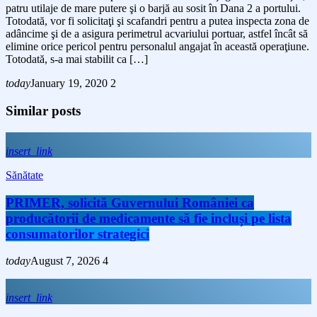
patru utilaje de mare putere şi o barjă au sosit în Dana 2 a portului.
Totodată, vor fi solicitaţi şi scafandri pentru a putea inspecta zona de
adâncime şi de a asigura perimetrul acvariului portuar, astfel încât să
elimine orice pericol pentru personalul angajat în această operaţiune.
Totodată, s-a mai stabilit ca […]
today
January 19, 2020
2
Similar posts
insert_link
Sănătate
PRIMER, solicită Guvernului României ca
producătorii de medicamente să fie incluși pe lista
consumatorilor strategici
today
August 7, 2026
4
insert_link