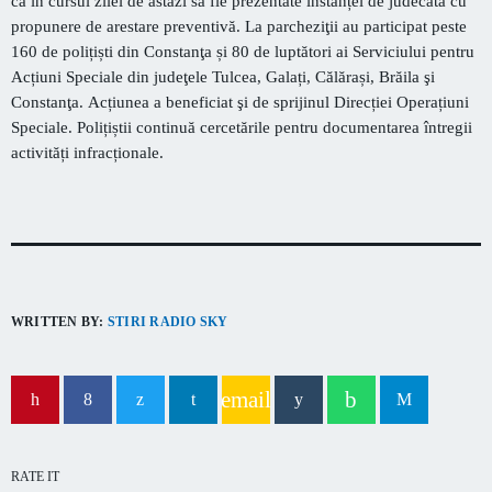
ca în cursul zilei de astăzi să fie prezenta
te
instanței de judecată cu
capitala verii din România
propunere de arestare preventivă.
La parcheziţii
au participat
peste
160
de polițiști din Constanţa și 80 de luptători ai Serviciului pentru
Acțiuni Speciale din
judeţele Tulcea, Galați, Călărași, Brăila şi
Constanţa.
Acțiunea a beneficiat
şi
de sprijinul Direcției Operațiuni
Speciale.
Polițiștii continuă cercetările pentru documentarea întregii
activități infracționale.
WRITTEN BY:
STIRI RADIO SKY
email
RATE IT