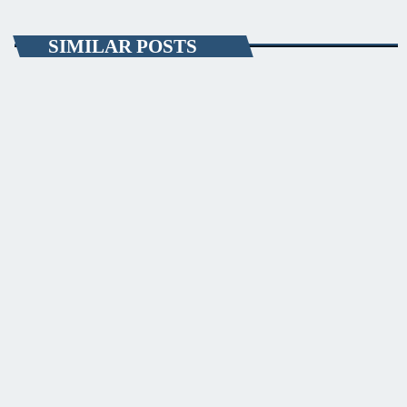
SIMILAR POSTS
SĂNĂTATE
PRIMER, solicită Guvernului României ca
producătorii de medicamente să fie incluși pe lista