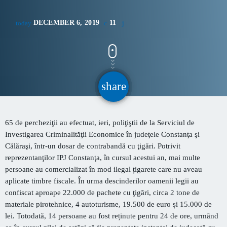
CONTACT
DECEMBER 6, 2019
11
today
INFORMATII UTILE
PRIMER, solicită Guvernului României ca producătorii
share
email
de medicamente să fie incluși pe lista consumatorilor
strategici
Sunetul viitorului rescrie istoria muzicii în stil ART
65 de percheziţii au efectuat, ieri, poliţiştii de la Serviciul de
NOUVEAU
Investigarea Criminalităţii Economice în judeţele Constanţa şi
Călăraşi, într-un dosar de contrabandă cu ţigări. Potrivit
Destinația Mamaia-Constanța devine capitala vizuală a
reprezentanţilor IPJ Constanţa, în cursul acestui an, mai multe
litoralului
persoane au comercializat în mod ilegal țigarete care nu aveau
aplicate timbre fiscale.
În urma
descinderilor oamenii legii au
Inaugurarea Centrului de îngrijire a persoanelor cu
confiscat aproape 22.000 de pachete cu ţigări, circa
2 tone de
afecțiuni Alzheimer – UAMS Agigea
materiale pirotehnice, 4 autoturisme, 19.500 de euro și 15.000 de
lei.
Totodată,
14 persoane au fost reținute pentru 24 de ore, urmând
Luna august transformă Constanța și stațiunea Mamaia în