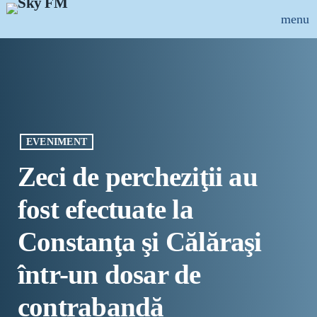
menu
close
ȘTIRI
INFO-UTIL
EVENIMENT
EMISIUNI
Zeci de percheziţii au
MUZICAL
fost efectuate la
ECHIPA
Constanţa şi Călăraşi
PUBLICITATE
într-un dosar de
CONCURSURI
contrabandă