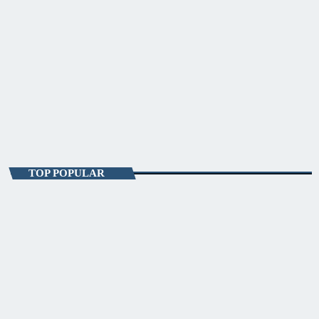
ENTERTAINMENT
#VibesInTheSky
19:00 - 23:00
#VibesInTheSky
TOP POPULAR