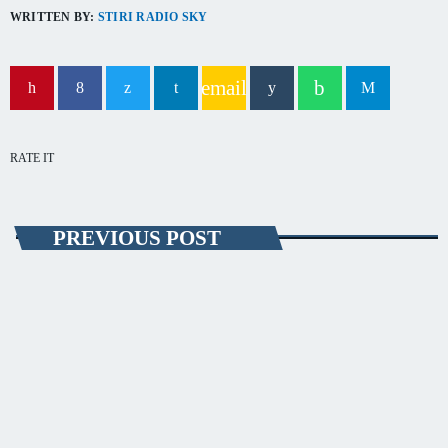
capitala verii din România
WRITTEN BY:
STIRI RADIO SKY
email
RATE IT
PREVIOUS POST
ÎNVĂȚĂMÂNT
O cşoală gimnazială din judeţul Constanţa
lasă repetenţi elevii care se automutilează
Asociaţia Elevilor Constanţa avertizează că şcoala gimnazială din
comuna Corbu lasă repetenți elevii care se automutilează.
Reprezentanţii AEC spun că regulamentul unității de învățământ