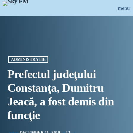
menu
close
ȘTIRI
INFO-UTIL
ADMINISTRAȚIE
EMISIUNI
Prefectul judeţului
MUZICAL
Constanţa, Dumitru
ECHIPA
Jeacă, a fost demis din
PUBLICITATE
funcţie
CONCURSURI
DECEMBER 11, 2019
13
today