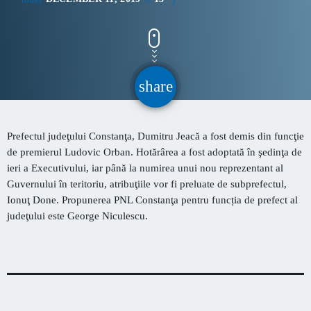
CONTACT
INFORMATII UTILE
share
email
PRIMER, solicită Guvernului României ca producătorii
de medicamente să fie incluși pe lista consumatorilor
Prefectul judeţului Constanţa, Dumitru Jeacă a fost demis din funcţie
strategici
de premierul Ludovic Orban. Hotărârea a fost adoptată în şedinţa de
Sunetul viitorului rescrie istoria muzicii în stil ART
ieri a Executivului, iar până la numirea unui nou reprezentant al
NOUVEAU
Guvernului în teritoriu, atribuţiile vor fi preluate de subprefectul,
Ionuţ Done. Propunerea PNL Constanţa pentru funcția de prefect al
Destinația Mamaia-Constanța devine capitala vizuală a
judeţului este George Niculescu.
litoralului
Inaugurarea Centrului de îngrijire a persoanelor cu
afecțiuni Alzheimer – UAMS Agigea
Luna august transformă Constanța și stațiunea Mamaia în