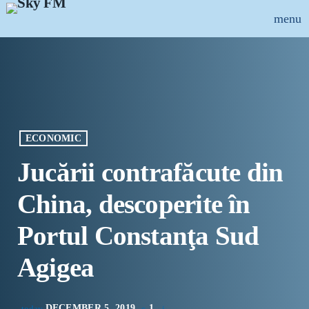
menu
close
ȘTIRI
INFO-UTIL
ECONOMIC
EMISIUNI
Jucării contrafăcute din
MUZICAL
China, descoperite în
ECHIPA
Portul Constanţa Sud
PUBLICITATE
Agigea
CONCURSURI
DECEMBER 5, 2019
1
today