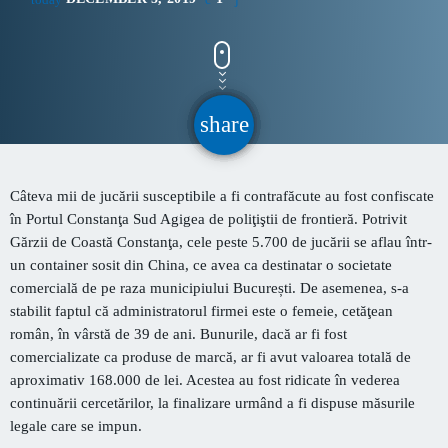
CONTACT
INFORMATII UTILE
share
email
PRIMER, solicită Guvernului României ca producătorii
de medicamente să fie incluși pe lista consumatorilor
Câteva mii de jucării susceptibile a fi contrafăcute au fost
confiscate
strategici
în Portul Constanţa Sud Agigea
de poliţiştii de frontieră. Potrivit
Sunetul viitorului rescrie istoria muzicii în stil ART
Gărzii de Coastă Constanţa, cele peste 5.700 de jucării se aflau într-
NOUVEAU
un container sosit din China, ce avea ca destinatar o societate
comercială de pe raza municipiului București. De asemenea, s-a
Destinația Mamaia-Constanța devine capitala vizuală a
stabilit faptul că administratorul firmei este o femeie, cetăţean
litoralului
român, în vârstă de 39 de ani. Bunurile, dacă ar fi fost
comercializate ca produse de marcă, ar fi avut valoarea totală de
Inaugurarea Centrului de îngrijire a persoanelor cu
aproximativ 168.000 de lei. Acestea au fost ridicate în vederea
afecțiuni Alzheimer – UAMS Agigea
continuării cercetărilor, la finalizare urmând a fi dispuse măsurile
legale care se impun.
Luna august transformă Constanța și stațiunea Mamaia în