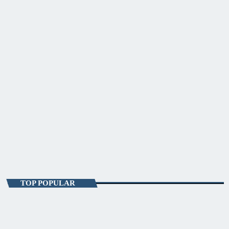
ENTERTAINMENT
Fitze de Weekend
10:00 - 15:00
Fitze de Weekend
TOP POPULAR