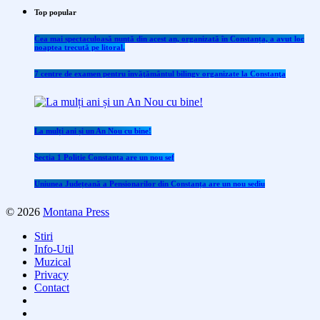
Top popular
Cea mai spectaculoasă nuntă din acest an, organizată în Constanța, a avut loc
noaptea trecută pe litoral.
7 centre de examen pentru învăţământul bilingv organizate la Constanţa
La mulți ani și un An Nou cu bine!
Sectia 1 Politie Constanta are un nou sef
Uniunea Județeană a Pensionarilor din Constanța are un nou sediu
© 2026
Montana Press
Stiri
Info-Util
Muzical
Privacy
Contact