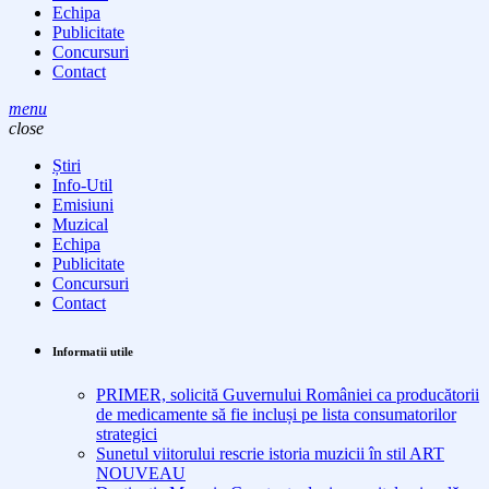
Echipa
Publicitate
Concursuri
Contact
menu
close
Știri
Info-Util
Emisiuni
Muzical
Echipa
Publicitate
Concursuri
Contact
Informatii utile
PRIMER, solicită Guvernului României ca producătorii
de medicamente să fie incluși pe lista consumatorilor
strategici
Sunetul viitorului rescrie istoria muzicii în stil ART
NOUVEAU