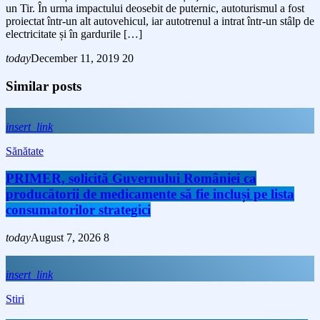
un Tir. În urma impactului deosebit de puternic, autoturismul a fost
proiectat într-un alt autovehicul, iar autotrenul a intrat într-un stâlp de
electricitate și în gardurile […]
today
December 11, 2019
20
Similar posts
insert_link
Sănătate
PRIMER, solicită Guvernului României ca
producătorii de medicamente să fie incluși pe lista
consumatorilor strategici
today
August 7, 2026
8
insert_link
Stiri