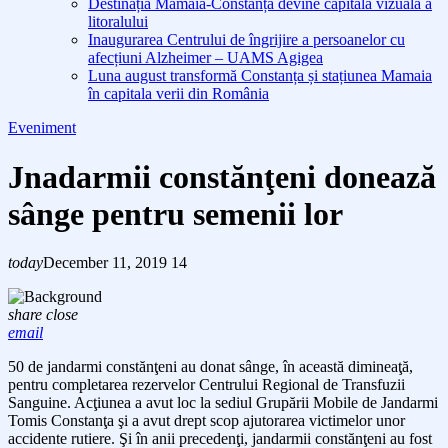
Destinația Mamaia-Constanța devine capitala vizuală a
litoralului
Inaugurarea Centrului de îngrijire a persoanelor cu
afecțiuni Alzheimer – UAMS Agigea
Luna august transformă Constanța și stațiunea Mamaia
în capitala verii din România
Eveniment
Jnadarmii constănţeni donează
sânge pentru semenii lor
today
December 11, 2019
14
share
close
email
50
de jandarmi constănţeni au donat sânge,
în această dimineaţă,
pentru completarea
rezervelor Centrului Regional de Transfuzii
Sanguine. A
cţiunea a avut loc
la sediul Grupării Mobile de Jandarmi
Tomis Constanţa şi a avut drept scop ajutorarea victimelor unor
accidente rutiere. Şi în anii precedenţi, jandarmii constănţeni au fost