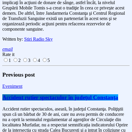
implicaţi în acţiuni de donare de sânge, astfel încât, la nivelul
Grupării Mobile Tomis s-a creat o tradiţie în ceea ce priveşte acest
demers.
De altfel, între Jandarmeria Constanţa şi Centrul Regional
de Transfuzii Sanguine există un parteneriat în acest sens şi se
organizează periodic acţiuni pentru refacerea rezervelor de
componente sanguine.
Written by:
Stiri Radio Sky
email
Rate it
1
2
3
4
5
Previous post
Eveniment
Accident rutier spectaculor în judeţul Constanţa
Accident rutier spectaculos, aseară, în judeţul Constanţa. Poliţiştii
spun că un bărbat de 30 de ani, care nu avea permis de conducere
nu a oprit la semnalul regulamentar al agenţilor de Circulaţie din
localitatea Murfatlar, nu a respectat semnificația indicatorului Oprire
de la intersecția cu strada Calea București şi a intrat în coliziune cu