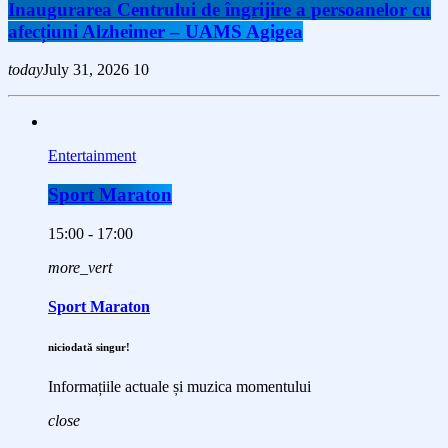
Inaugurarea Centrului de îngrijire a persoanelor cu
afecțiuni Alzheimer – UAMS Agigea
today
July 31, 2026
10
Entertainment
Sport Maraton
15:00 - 17:00
more_vert
Sport Maraton
niciodată singur!
Informațiile actuale și muzica momentului
close