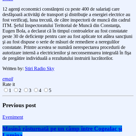
12 agenţi economici constănţeni cu peste 400 de salariaţi care
desfăşoară activităţi de transport şi distribuţie a energiei electrice au
fost verificaţi, luna trecută, de către inspectorii de muncă din cadrul
ITM. Şeful
Inspectoratul
ui
Teritorial de Muncă
din Constanţa,
Eugen Bola, a declarat că în timpul controalelor au fost
constatate
peste 30 de deficienţe pentru care au fost aplicate tot atâtea sancţiuni
şi au fost dispuse o serie de măsuri de remediere a neregulilor
constatate. Printre acestea se numără nerespectarea p
rocedur
ii
de
autorizare intern
ă
a electricienilor
şi neconsemnarea integrală în fişa
de pregătire individuală a rezultatului instruirii lucrătorilor.
Written by:
Stiri Radio Sky
email
Rate it
1
2
3
4
5
Previous post
Eveniment
Maşină răsturnată pe un câmp între Cogealac şi
Lumina