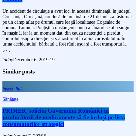
Un accident de circulaţie a avut loc, în această dimineaţă, în judeţul
Constanţa. O maşină, condusă de un tânăr de 21 de ani s-a răsturnat
pe un câmp aflat pe drumul care leagă localitatea Cogealac de
comuna Lumina. Poliţiştii constănţeni spun că tânărul se afla singur
în maşină, iar la un moment dat, din cauza neatenţiei a pierdut
controlul asupra direcției şi s-a răsturnat în afara carosabilului. În
urma accidentului, bărbatul a fost rănit uşor şi a fost transportat la
[…]
today
December 6, 2019
19
Similar posts
insert_link
Sănătate
PRIMER, solicită Guvernului României ca
producătorii de medicamente să fie incluși pe lista
consumatorilor strategici
today
August 7, 2026
8