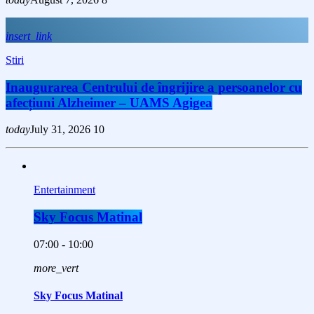
insert_link
Stiri
Inaugurarea Centrului de îngrijire a persoanelor cu
afecțiuni Alzheimer – UAMS Agigea
today
July 31, 2026
10
Entertainment
Sky Focus Matinal
07:00 - 10:00
more_vert
Sky Focus Matinal