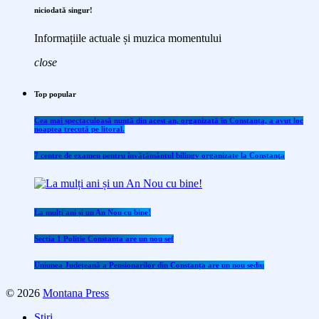
niciodată singur!
Informațiile actuale și muzica momentului
close
Top popular
Cea mai spectaculoasă nuntă din acest an, organizată în Constanța, a avut loc
noaptea trecută pe litoral.
7 centre de examen pentru învăţământul bilingv organizate la Constanţa
La mulți ani și un An Nou cu bine!
Sectia 1 Politie Constanta are un nou sef
Uniunea Județeană a Pensionarilor din Constanța are un nou sediu
© 2026
Montana Press
Stiri