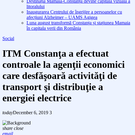
Destinația Mamaia-Constanța devine capitala vizuală a
litoralului
Inaugurarea Centrului de îngrijire a persoanelor cu
afecțiuni Alzheimer – UAMS Agigea
Luna august transformă Constanța și stațiunea Mamaia
în capitala verii din România
Social
ITM Constanţa a efectuat
controale la agenţii economici
care desfăşoară activităţi de
transport şi distribuţie a
energiei electrice
today
December 6, 2019
3
share
close
email