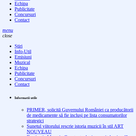
Echipa
Publicitate
Concursuri
Contact
menu
close
Știri
Info-Util
Emisiuni
Muzical
Echipa
Publicitate
Concursuri
Contact
Informatii utile
PRIMER, solicită Guvernului României ca producătorii
de medicamente să fie incluși pe lista consumatorilor
strategici
Sunetul viitorului rescrie istoria muzicii în stil ART
NOUVEAU