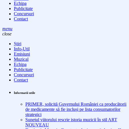
Echipa
Publicitate
Concursuri
Contact
menu
close
Știri
Info-Util
Emisiuni
Muzical
Echipa
Publicitate
Concursuri
Contact
Informatii utile
PRIMER, solicită Guvernului României ca producătorii
de medicamente să fie incluși pe lista consumatorilor
strategici
Sunetul viitorului rescrie istoria muzicii în stil ART
NOUVEAU