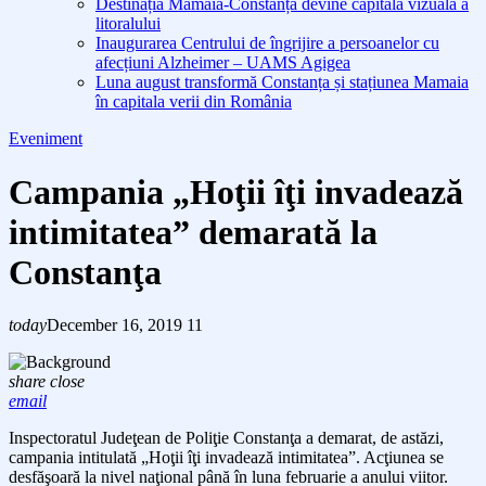
Destinația Mamaia-Constanța devine capitala vizuală a
litoralului
Inaugurarea Centrului de îngrijire a persoanelor cu
afecțiuni Alzheimer – UAMS Agigea
Luna august transformă Constanța și stațiunea Mamaia
în capitala verii din România
Eveniment
Campania „Hoţii îţi invadează
intimitatea” demarată la
Constanţa
today
December 16, 2019
11
share
close
email
Inspectoratul Judeţean de Poliţie Constanţa a demarat, de astăzi,
campania intitulată „Hoţii îţi invadează intimitatea”. Acţiunea se
desfăşoară la nivel naţional până în luna februarie a anului viitor.