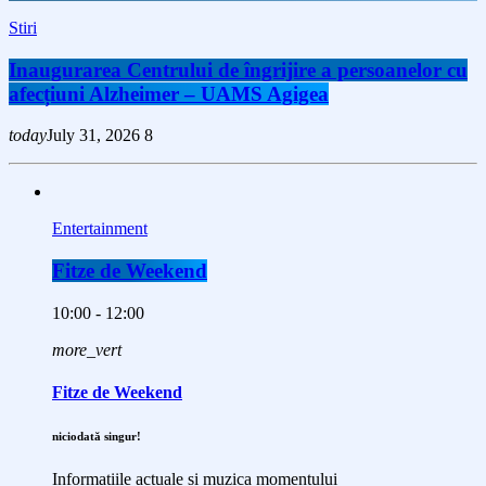
Stiri
Inaugurarea Centrului de îngrijire a persoanelor cu
afecțiuni Alzheimer – UAMS Agigea
today
July 31, 2026
8
Entertainment
Fitze de Weekend
10:00 - 12:00
more_vert
Fitze de Weekend
niciodată singur!
Informațiile actuale și muzica momentului