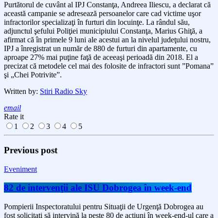
Purtătorul de cuvânt al IPJ Constanţa, Andreea Iliescu, a declarat că
această campanie se adresează persoanelor care cad victime uşor
infractorilor specializaţi în furturi din locuinţe. La rândul său,
adjunctul şefului Poliţiei municipiului Constanţa, Marius Ghiţă, a
afirmat că în primele 9 luni ale acestui an la nivelul judeţului nostru,
IPJ a înregistrat un număr de 880 de furturi din apartamente, cu
aproape 27% mai puţine faţă de aceeaşi perioadă din 2018. El a
precizat că metodele cel mai des folosite de infractori sunt ”Pomana”
şi „Chei Potrivite”.
Written by:
Stiri Radio Sky
email
Rate it
1
2
3
4
5
Previous post
Eveniment
82 de intervenţii ale ISU Dobrogea în week-end
Pompierii Inspectoratului pentru Situaţii de Urgenţă Dobrogea au
fost solicitaţi să intervină la peste 80 de acţiuni în week-end-ul care a