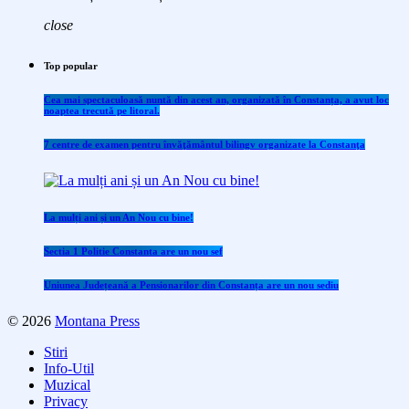
close
Top popular
Cea mai spectaculoasă nuntă din acest an, organizată în Constanța, a avut loc
noaptea trecută pe litoral.
7 centre de examen pentru învăţământul bilingv organizate la Constanţa
La mulți ani și un An Nou cu bine!
Sectia 1 Politie Constanta are un nou sef
Uniunea Județeană a Pensionarilor din Constanța are un nou sediu
© 2026
Montana Press
Stiri
Info-Util
Muzical
Privacy