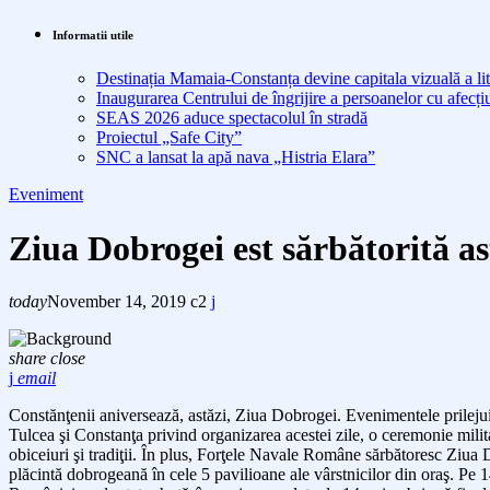
Informatii utile
Destinația Mamaia-Constanța devine capitala vizuală a lit
Inaugurarea Centrului de îngrijire a persoanelor cu afe
SEAS 2026 aduce spectacolul în stradă
Proiectul „Safe City”
SNC a lansat la apă nava „Histria Elara”
Eveniment
Ziua Dobrogei est sărbătorită as
today
November 14, 2019
2
share
close
email
Constănţenii
aniversează,
astăzi, Ziua Dobrogei.
E
venimentele prileju
Tulcea şi Constanţa privind organizarea
acestei zile,
o ceremonie mili
obiceiuri şi tradiţii.
În plus,
Forţele Navale Române sărbătoresc Ziua Do
plăcintă dobrogeană în cele 5 pavilioane ale vârstnicilor din oraş.
Pe 1