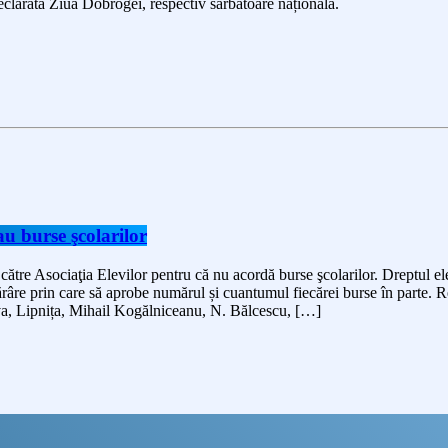
eclarată Ziua Dobrogei, respectiv sărbătoare națională.
au burse şcolarilor
 către Asociaţia Elevilor pentru că nu acordă burse şcolarilor. Dreptul e
hotărâre prin care să aprobe numărul și cuantumul fiecărei burse în parte.
va, Lipnița, Mihail Kogălniceanu, N. Bălcescu, […]