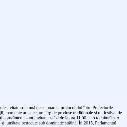
o
festivitate solemnă de semnare a protocolului între
Prefecturile
ţii, momente artistice, un târg de produse tradiţionale
şi
un festival de
 constănțenii sunt invitați, astăzi de la ora 11.00, la o tochitură și o
și jumătate petrecute sub dominație străină.
În 2015,
Parlamentul