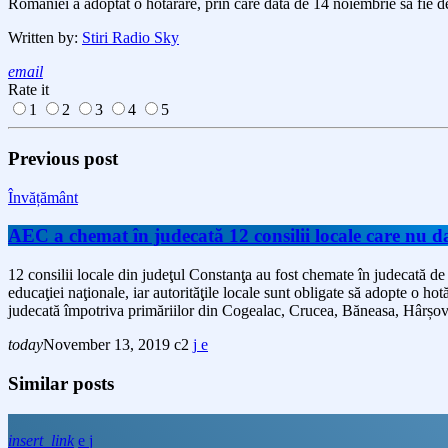
României a adoptat o hotărâre, prin care data de 14 noiembrie să fie d
Written by:
Stiri Radio Sky
email
Rate it
1
2
3
4
5
Previous post
Învățământ
AEC a chemat în judecată 12 consilii locale care nu d
12 consilii locale din judeţul Constanţa au fost chemate în judecată de
educaţiei naţionale, iar autorităţile locale sunt obligate să adopte o 
judecată împotriva primăriilor din Cogealac, Crucea, Băneasa, Hârșo
today
November 13, 2019
2
Similar posts
insert_link