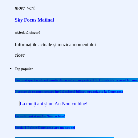
more_vert
Sky Focus Matinal
niciodată singur!
Informațiile actuale și muzica momentului
close
Top popular
Cea mai spectaculoasă nuntă din acest an, organizată în Constanța, a avut loc noap
7 centre de examen pentru învăţământul bilingv organizate la Constanţa
La mulți ani și un An Nou cu bine!
Sectia 1 Politie Constanta are un nou sef