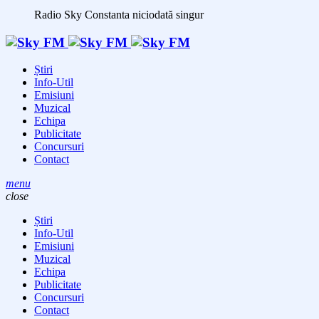
Radio Sky Constanta
niciodată singur
Știri
Info-Util
Emisiuni
Muzical
Echipa
Publicitate
Concursuri
Contact
menu
close
Știri
Info-Util
Emisiuni
Muzical
Echipa
Publicitate
Concursuri
Contact