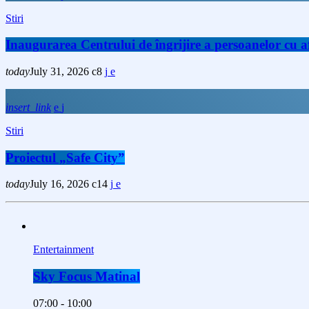
Stiri
Inaugurarea Centrului de îngrijire a persoanelor cu
today
July 31, 2026
8
insert_link
Stiri
Proiectul „Safe City”
today
July 16, 2026
14
Entertainment
Sky Focus Matinal
07:00 - 10:00