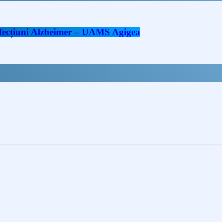
 afecțiuni Alzheimer – UAMS Agigea