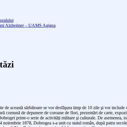
oralului
cțiuni Alzheimer – UAMS Agigea
tăzi
ite de această sărbătoare se vor desfăşura
timp de 10
zile şi vor include
tară comună de depunere de coroane
de flori,
prezentări de carte, expozi
brogei printr-o serie de activităţi
m
ilitar
e
şi cultural
e. De asemenea, toți
4 noiembrie 1878, Dobrogea s-a unit cu statul român, după patru secole 