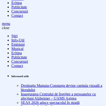
Echipa
Publicitate
Concursuri
Contact
menu
close
Știri
Info-Util
Emisiuni
Muzical
Echipa
Publicitate
Concursuri
Contact
Informatii utile
Destinația Mamaia-Constanța devine capitala vizuală a
litoralului
Inaugurarea Centrului de îngrijire a persoanelor cu
afecțiuni Alzheimer – UAMS Agigea
SEAS 2026 aduce spectacolul în stradă