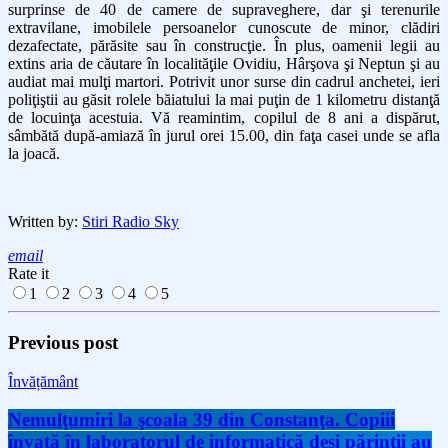
surprinse de 40 de camere de supraveghere, dar şi terenurile
extravilane, imobilele persoanelor cunoscute de minor, clădiri
dezafectate, părăsite sau în construcţie. În plus, oamenii legii au
extins aria de căutare în localităţile Ovidiu, Hârşova şi Neptun şi au
audiat mai mulţi martori. Potrivit unor surse din cadrul anchetei, ieri
poliţiştii au găsit rolele băiatului la mai puţin de 1 kilometru distanţă
de locuinţa acestuia. Vă reamintim, copilul de 8 ani a dispărut,
sâmbătă după-amiază în jurul orei 15.00, din faţa casei unde se afla
la joacă.
Written by:
Stiri Radio Sky
email
Rate it
1
2
3
4
5
Previous post
Învățământ
Nemulţumiri la şcoala 39 din Constanţa. Copiii
învaţă în laboratorul de informatică deşi părinţii au