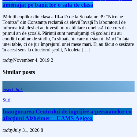
amenajat pe banii lor o sală de clasă
Părinții copiilor din clasa a III-a D de la Școala nr. 39 "Nicolae
Tonitza" din Constanța reclamă că elevii învață în laboratorul de
informatică, deși ei au investit în reabilitarea unei ssăli de curs în
primul an de școală. Părinții sunt nemulţumiţi că şcolarii nu au
condiții optime de studiu, în situația în care nu stau în bănci în fața
unei table, ci de jur-împrejurul unei mese mari. Ei au făcut o sesizare
în acest sens la directorul școlii, Nicoleta […]
today
November 4, 2019
2
Similar posts
insert_link
Stiri
Inaugurarea Centrului de îngrijire a persoanelor cu
afecțiuni Alzheimer – UAMS Agigea
today
July 31, 2026
8