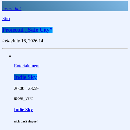
insert_link
Stiri
Proiectul „Safe City”
today
July 16, 2026
14
Entertainment
Indie Sky
20:00 - 23:59
more_vert
Indie Sky
niciodată singur!