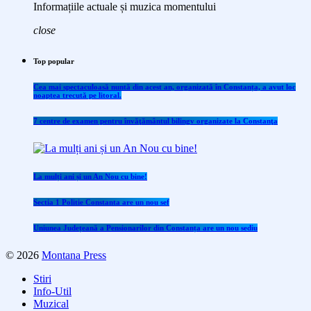
Informațiile actuale și muzica momentului
close
Top popular
Cea mai spectaculoasă nuntă din acest an, organizată în Constanța, a avut loc
noaptea trecută pe litoral.
7 centre de examen pentru învăţământul bilingv organizate la Constanţa
La mulți ani și un An Nou cu bine!
Sectia 1 Politie Constanta are un nou sef
Uniunea Județeană a Pensionarilor din Constanța are un nou sediu
© 2026
Montana Press
Stiri
Info-Util
Muzical