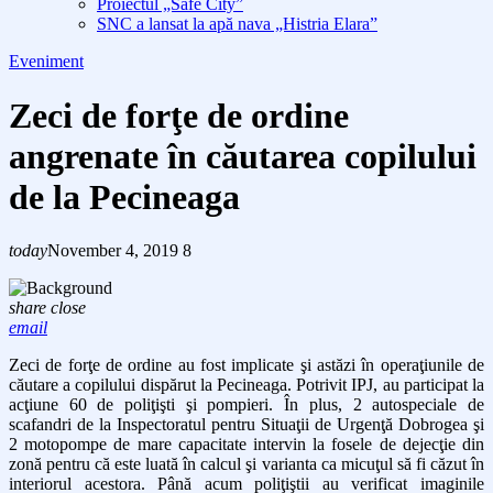
Proiectul „Safe City”
SNC a lansat la apă nava „Histria Elara”
Eveniment
Zeci de forţe de ordine
angrenate în căutarea copilului
de la Pecineaga
today
November 4, 2019
8
share
close
email
Zeci de forţe de ordine au fost implicate şi astăzi în operaţiunile de
căutare a copilului dispărut la Pecineaga. Potrivit IPJ, au participat la
acţiune 60 de poliţişti şi pompieri. În plus, 2 autospeciale de
scafandri de la Inspectoratul pentru Situaţii de Urgenţă Dobrogea şi
2 motopompe de mare capacitate intervin la fosele de dejecţie din
zonă pentru că este luată în calcul şi varianta ca micuţul să fi căzut în
interiorul acestora. Până acum poliţiştii au verificat imaginile