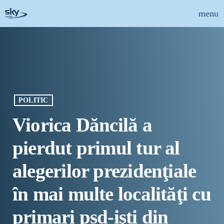
menu
close
ȘTIRI
INFO-UTIL
POLITIC
EMISIUNI
Viorica Dăncilă a
MUZICAL
pierdut primul tur al
ECHIPA
alegerilor prezidenţiale
PUBLICITATE
în mai multe localităţi cu
CONCURSURI
primari psd-işti din