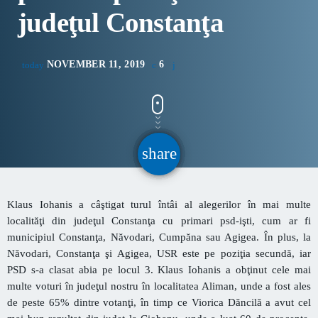
CONTACT
judeţul Constanţa
NOVEMBER 11, 2019
6
today
INFORMATII UTILE
Destinația Mamaia-Constanța devine capitala vizuală a
litoralului
share
email
Inaugurarea Centrului de îngrijire a persoanelor cu
afecțiuni Alzheimer – UAMS Agigea
SEAS 2026 aduce spectacolul în stradă
Klaus Iohanis a câştigat turul întâi al alegerilor în mai multe
localităţi din judeţul Constanţa cu primari psd-işti, cum ar fi
Proiectul „Safe City”
municipiul Constanţa, Năvodari, Cumpăna sau Agigea. În plus, la
Năvodari, Constanţa şi Agigea, USR este pe poziţia secundă, iar
SNC a lansat la apă nava „Histria Elara”
PSD s-a clasat abia pe locul 3. Klaus Iohanis a obţinut cele mai
multe voturi în judeţul nostru în localitatea Aliman, unde a fost ales
de peste 65% dintre votanţi, în timp ce Viorica Dăncilă a avut cel