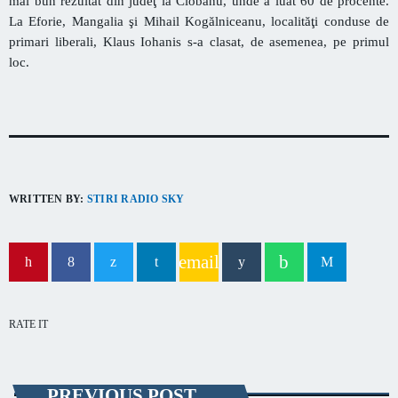
mai bun rezultat din judeţ la Ciobanu, unde a luat 60 de procente.
La Eforie, Mangalia şi Mihail Kogălniceanu, localităţi conduse de
primari liberali, Klaus Iohanis s-a clasat, de asemenea, pe primul
loc.
WRITTEN BY:
STIRI RADIO SKY
email
RATE IT
PREVIOUS POST