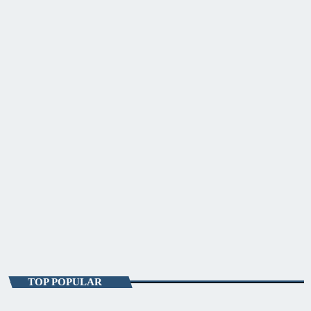
ENTERTAINMENT
Sky Focus Matinal
07:00 - 10:00
Sky Focus Matinal
TOP POPULAR