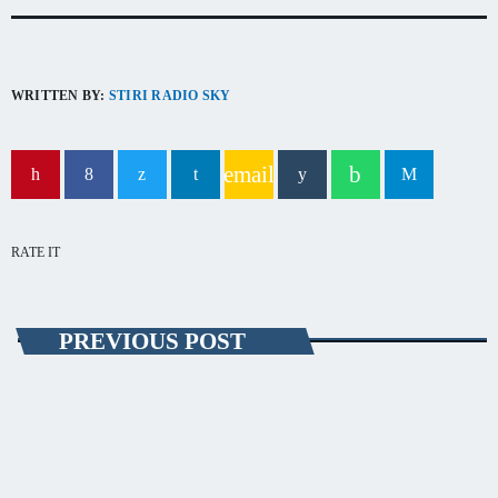
capitala verii din România
WRITTEN BY:
STIRI RADIO SKY
email
RATE IT
PREVIOUS POST
POLITIC
Guvernul Orban a fost învestit
Guvernul Orban a fost învestit ieri, în ședința Parlamentului. Premierul