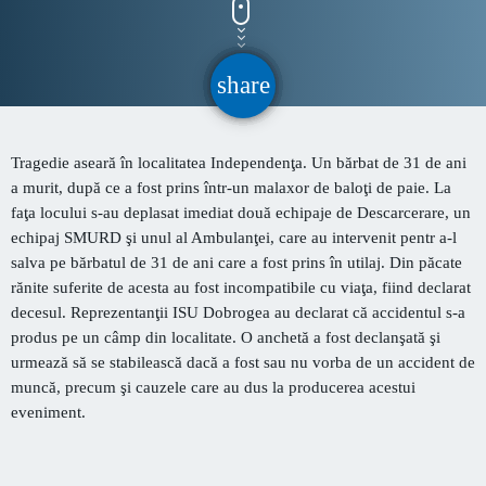
CONTACT
share
email
INFORMATII UTILE
Tragedie aseară în localitatea Independenţa. Un bărbat de 31 de ani
PRIMER, solicită Guvernului României ca producătorii
a murit, după ce a fost prins într-un malaxor de baloţi de paie. La
de medicamente să fie incluși pe lista consumatorilor
faţa locului s-au deplasat imediat două echipaje de Descarcerare, un
strategici
echipaj SMURD şi unul al Ambulanţei, care au intervenit pentr a-l
Sunetul viitorului rescrie istoria muzicii în stil ART
salva pe bărbatul de 31 de ani care a fost prins în utilaj. Din păcate
NOUVEAU
rănite suferite de acesta au fost incompatibile cu viaţa, fiind declarat
decesul. Reprezentanţii ISU Dobrogea au declarat că accidentul s-a
Destinația Mamaia-Constanța devine capitala vizuală a
produs pe un câmp din localitate. O anchetă a fost declanşată şi
litoralului
urmează să se stabilească dacă a fost sau nu vorba de un accident de
muncă, precum şi cauzele care au dus la producerea acestui
Inaugurarea Centrului de îngrijire a persoanelor cu
eveniment.
afecțiuni Alzheimer – UAMS Agigea
Luna august transformă Constanța și stațiunea Mamaia în