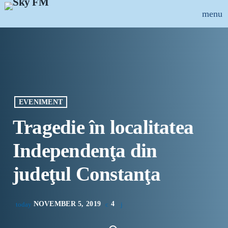
menu
close
ȘTIRI
INFO-UTIL
EVENIMENT
EMISIUNI
Tragedie în localitatea
MUZICAL
Independenţa din
ECHIPA
judeţul Constanţa
PUBLICITATE
NOVEMBER 5, 2019
4
today
CONCURSURI