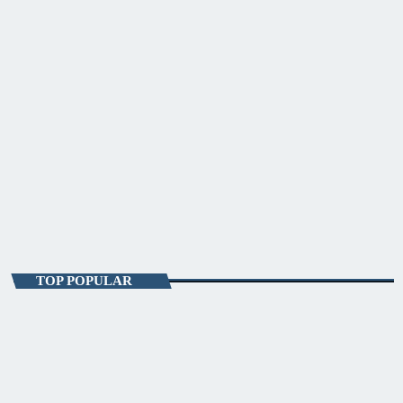
ENTERTAINMENT
Starea De Seară
18:00 - 19:00
Starea De Seară
TOP POPULAR