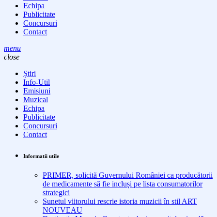
Echipa
Publicitate
Concursuri
Contact
menu
close
Știri
Info-Util
Emisiuni
Muzical
Echipa
Publicitate
Concursuri
Contact
Informatii utile
PRIMER, solicită Guvernului României ca producătorii
de medicamente să fie incluși pe lista consumatorilor
strategici
Sunetul viitorului rescrie istoria muzicii în stil ART
NOUVEAU