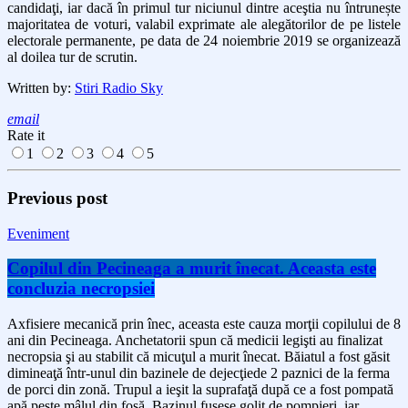
candidaţi, iar dacă în primul tur niciunul dintre aceştia nu întrunește
majoritatea de voturi, valabil exprimate ale alegătorilor de pe listele
electorale permanente, pe data de 24 noiembrie 2019 se organizează
al doilea tur de scrutin.
Written by:
Stiri Radio Sky
email
Rate it
1
2
3
4
5
Previous post
Eveniment
Copilul din Pecineaga a murit înecat. Aceasta este
concluzia necropsiei
Axfisiere mecanică prin înec, aceasta este cauza morţii copilului de 8
ani din Pecineaga. Anchetatorii spun că medicii legişti au finalizat
necropsia şi au stabilit că micuţul a murit înecat. Băiatul a fost găsit
dimineaţă într-unul din bazinele de dejecţiede 2 paznici de la ferma
de porci din zonă. Trupul a ieşit la suprafaţă după ce a fost pompată
apă peste mâlul din fosă. Bazinul fusese golit de pompieri, iar