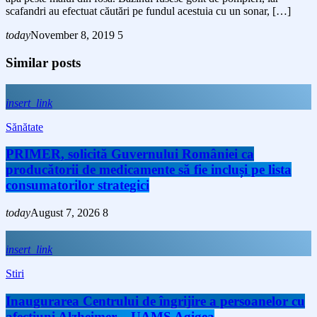
scafandri au efectuat căutări pe fundul acestuia cu un sonar, […]
today
November 8, 2019
5
Similar posts
insert_link
Sănătate
PRIMER, solicită Guvernului României ca
producătorii de medicamente să fie incluși pe lista
consumatorilor strategici
today
August 7, 2026
8
insert_link
Stiri
Inaugurarea Centrului de îngrijire a persoanelor cu
afecțiuni Alzheimer – UAMS Agigea