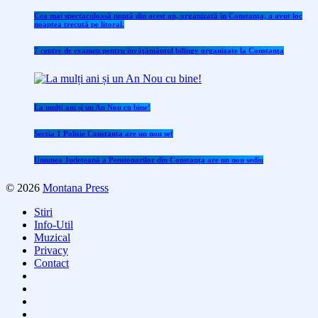
Cea mai spectaculoasă nuntă din acest an, organizată în Constanța, a avut loc
noaptea trecută pe litoral.
7 centre de examen pentru învăţământul bilingv organizate la Constanţa
La mulți ani și un An Nou cu bine!
Sectia 1 Politie Constanta are un nou sef
Uniunea Județeană a Pensionarilor din Constanța are un nou sediu
© 2026
Montana Press
Stiri
Info-Util
Muzical
Privacy
Contact