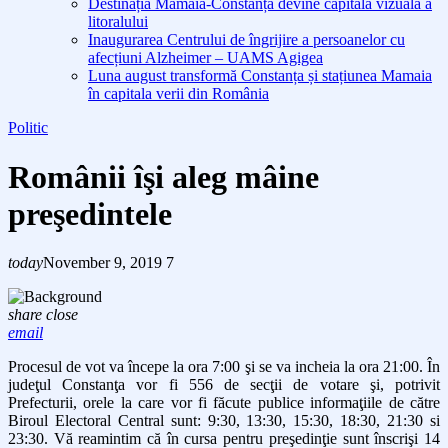
Destinația Mamaia-Constanța devine capitala vizuală a
litoralului
Inaugurarea Centrului de îngrijire a persoanelor cu
afecțiuni Alzheimer – UAMS Agigea
Luna august transformă Constanța și stațiunea Mamaia
în capitala verii din România
Politic
Românii îşi aleg mâine
preşedintele
today
November 9, 2019
7
share
close
email
Procesul de vot va începe la ora 7:00 şi se va incheia la ora 21:00. În
judeţul Constanţa vor fi 556 de secţii de votare şi, potrivit
Prefecturii, orele la care vor fi făcute publice informaţiile de către
Biroul Electoral Central sunt: 9:30, 13:30, 15:30, 18:30, 21:30 si
23:30. Vă reamintim că în cursa pentru preşedinţie sunt înscrişi 14