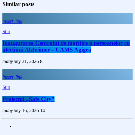
Similar posts
insert_link
Stiri
Inaugurarea Centrului de îngrijire a persoanelor cu
afecțiuni Alzheimer – UAMS Agigea
today
July 31, 2026
8
insert_link
Stiri
Proiectul „Safe City”
today
July 16, 2026
14