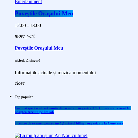
Entertainment
Poveştile Oraşului Meu
12:00 - 13:00
more_vert
Poveştile Oraşului Meu
niciodată singur!
Informațiile actuale și muzica momentului
close
Top popular
Cea mai spectaculoasă nuntă din acest an, organizată în Constanța, a avut loc
noaptea trecută pe litoral.
7 centre de examen pentru învăţământul bilingv organizate la Constanţa