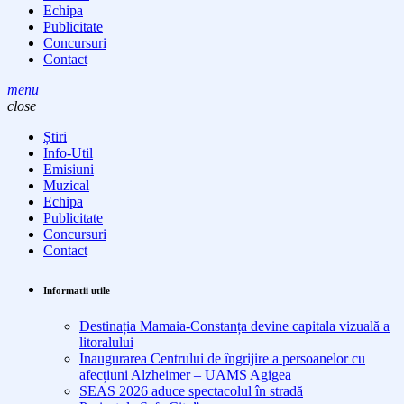
Echipa
Publicitate
Concursuri
Contact
menu
close
Știri
Info-Util
Emisiuni
Muzical
Echipa
Publicitate
Concursuri
Contact
Informatii utile
Destinația Mamaia-Constanța devine capitala vizuală a
litoralului
Inaugurarea Centrului de îngrijire a persoanelor cu
afecțiuni Alzheimer – UAMS Agigea
SEAS 2026 aduce spectacolul în stradă