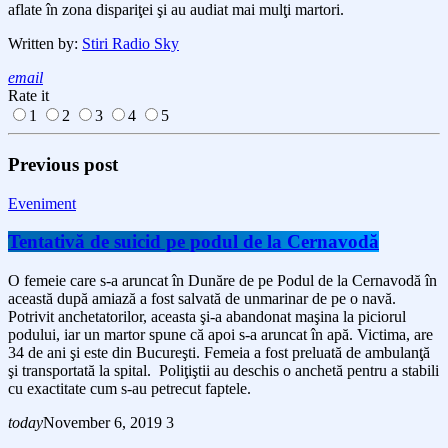
aflate în zona dispariţei şi au audiat
mai mulţi
martori.
Written by:
Stiri Radio Sky
email
Rate it
1
2
3
4
5
Previous post
Eveniment
Tentativă de suicid pe podul de la Cernavodă
O femeie care s-a aruncat în Dunăre de pe Podul de la Cernavodă în
această după amiază a fost salvată de unmarinar de pe o navă.
Potrivit anchetatorilor, aceasta şi-a abandonat maşina la piciorul
podului, iar un martor spune că apoi s-a aruncat în apă. Victima, are
34 de ani şi este din Bucureşti. Femeia a fost preluată de ambulanţă
şi transportată la spital. Poliţiştii au deschis o anchetă pentru a stabili
cu exactitate cum s-au petrecut faptele.
today
November 6, 2019
3