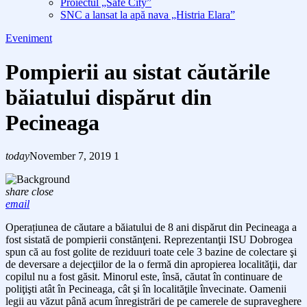
Proiectul „Safe City”
SNC a lansat la apă nava „Histria Elara”
Eveniment
Pompierii au sistat căutările
băiatului dispărut din
Pecineaga
today
November 7, 2019
1
share
close
email
Operațiunea de căutare a băiatului de 8 ani dispărut
din Pecineaga a
fost sistată de pompierii constănţeni. Reprezentanţii ISU Dobrogea
spun că
au fost golite de reziduuri toate cele 3 bazine de colectare şi
de deversare a dejecţiilor de la o fermă din apropierea
localităţii,
dar
copilul nu a fost găsit.
Minorul
este, însă, căutat în continuare de
poliţişti atât în Pecineaga, cât şi în localităţile
învecinate.
Oamenii
legii au văzut până acum înregistrări de pe camerele de supraveghere