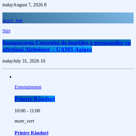
today
August 7, 2026
8
insert_link
Stiri
Inaugurarea Centrului de îngrijire a persoanelor cu
afecțiuni Alzheimer – UAMS Agigea
today
July 31, 2026
10
Entertainment
Printre Rânduri
10:00 - 11:00
more_vert
Printre Rânduri