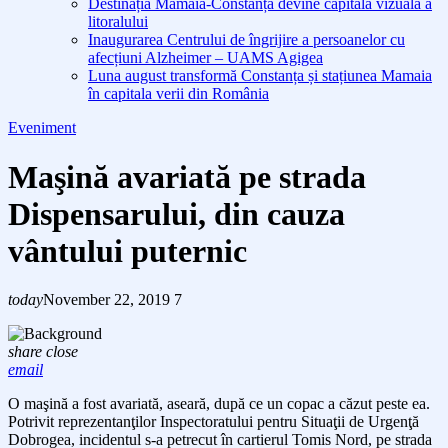
Destinația Mamaia-Constanța devine capitala vizuală a
litoralului
Inaugurarea Centrului de îngrijire a persoanelor cu
afecțiuni Alzheimer – UAMS Agigea
Luna august transformă Constanța și stațiunea Mamaia
în capitala verii din România
Eveniment
Maşină avariată pe strada
Dispensarului, din cauza
vântului puternic
today
November 22, 2019
7
share
close
email
O
maşină a fost avariată, aseară, după ce u
n copac a căzut peste
ea.
Potrivit reprezentanţilor Inspectoratului pentru Situaţii de Urgenţă
Dobrogea, incidentul s-a petrecut în cartierul Tomis Nord, pe strada