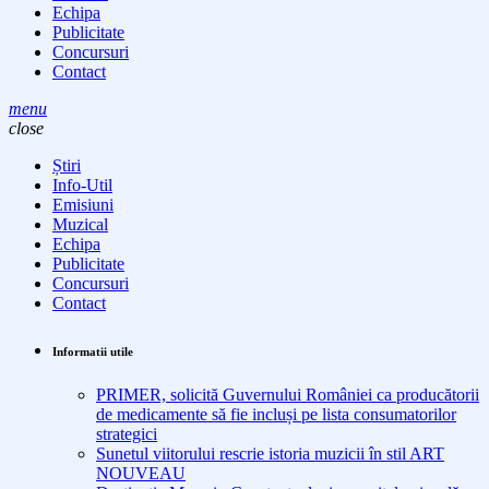
Echipa
Publicitate
Concursuri
Contact
menu
close
Știri
Info-Util
Emisiuni
Muzical
Echipa
Publicitate
Concursuri
Contact
Informatii utile
PRIMER, solicită Guvernului României ca producătorii
de medicamente să fie incluși pe lista consumatorilor
strategici
Sunetul viitorului rescrie istoria muzicii în stil ART
NOUVEAU