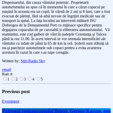
Dispensarului, din cauza vântului puternic.
Proprietarii
autoturismului au spus c
ă
în momentul în care a căzut copacul pe
mașină în aceasta era un copil, în vârstă de 2 ani și 8 luni, care a fost
evacuat de părinți, fără s
ă
aibă nevoie de îngrijiri medicale sau de
transport la spital.
La faţa loculiui au intervenit militarii ISU
Dobrogea de la Detașamentul Port cu mijloace specifice pentru
degajarea copacului de pe carosabil și eliberarea autoturismului.
Vă
reamintim, este cod galben de vânt în judeţele Constanţa şi Tulcea
până la ora 11.00. În acest interval se vor semnala intensificări ale
vântului cu rafale de până la 65 de km la oră. Şoferii sunt sfătuiţi să
nu-şi parcheze autoturimele sub copaci pentru a evita avarierea
acestora în cazul în care s-ar rupe crengile.
Written by:
Stiri Radio Sky
email
Rate it
1
2
3
4
5
Previous post
Eveniment
Patronul restzaurantului Beirut, Geroge Karam, este