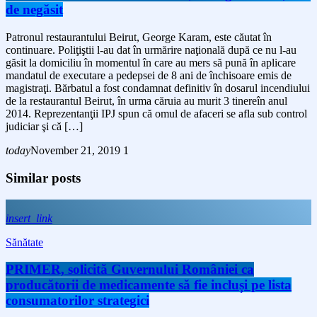
de negăsit
Patronul restaurantului Beirut, George Karam, este căutat în
continuare. Poliţiştii l-au dat în urmărire naţională după ce nu l-au
găsit la domiciliu în momentul în care au mers să pună în aplicare
mandatul de executare a pedepsei de 8 ani de închisoare emis de
magistraţi. Bărbatul a fost condamnat definitiv în dosarul incendiului
de la restaurantul Beirut, în urma căruia au murit 3 tinereîn anul
2014. Reprezentanţii IPJ spun că omul de afaceri se afla sub control
judiciar şi că […]
today
November 21, 2019
1
Similar posts
insert_link
Sănătate
PRIMER, solicită Guvernului României ca
producătorii de medicamente să fie incluși pe lista
consumatorilor strategici