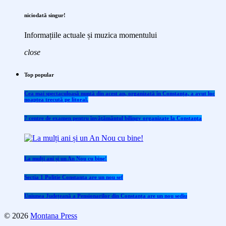
niciodată singur!
Informațiile actuale și muzica momentului
close
Top popular
Cea mai spectaculoasă nuntă din acest an, organizată în Constanța, a avut loc
noaptea trecută pe litoral.
7 centre de examen pentru învăţământul bilingv organizate la Constanţa
La mulți ani și un An Nou cu bine!
Sectia 1 Politie Constanta are un nou sef
Uniunea Județeană a Pensionarilor din Constanța are un nou sediu
© 2026
Montana Press