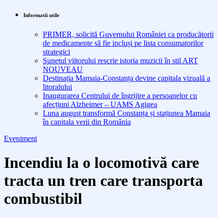
Informatii utile
PRIMER, solicită Guvernului României ca producătorii
de medicamente să fie incluși pe lista consumatorilor
strategici
Sunetul viitorului rescrie istoria muzicii în stil ART
NOUVEAU
Destinația Mamaia-Constanța devine capitala vizuală a
litoralului
Inaugurarea Centrului de îngrijire a persoanelor cu
afecțiuni Alzheimer – UAMS Agigea
Luna august transformă Constanța și stațiunea Mamaia
în capitala verii din România
Eveniment
Incendiu la o locomotivă care
tracta un tren care transporta
combustibil