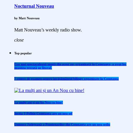
Nocturnal Nouveau
by Matt Nouveau
Matt Nouveau’s weekly radio show.
close
Top popular
Cea mai spectaculoasă nuntă din acest an, organizată în Constanța, a avut loc
noaptea trecută pe litoral.
7 centre de examen pentru învăţământul bilingv organizate la Constanţa
La mulți ani și un An Nou cu bine!
Sectia 1 Politie Constanta are un nou sef
Uniunea Județeană a Pensionarilor din Constanța are un nou sediu