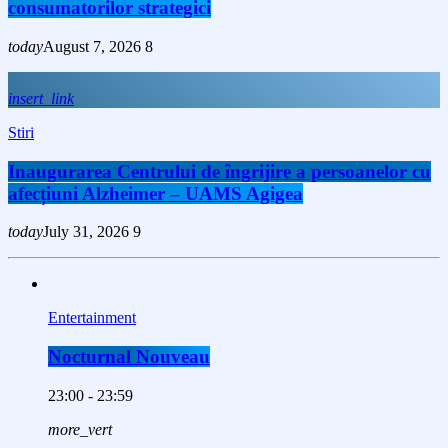
consumatorilor strategici
today
August 7, 2026
8
insert_link
Stiri
Inaugurarea Centrului de îngrijire a persoanelor cu
afecțiuni Alzheimer – UAMS Agigea
today
July 31, 2026
9
Entertainment
Nocturnal Nouveau
23:00 - 23:59
more_vert