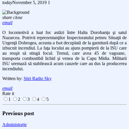
today
November 5, 2019
1
share
close
email
O locomotivă a luat foc astăzi între Halta Dorobanţu şi satul
Nazarcea. Potrivit reprezentanţilor Inspectoratului petnru Situaţii de
Urgenţă Dobrogea, aceasta a fsot decuplată de la garnitură după ce a
izbucnit incendiul. La faţa locului au ajuns pompierii de la ISU care
au reuşit să stingă focul. Trenul, care avea 45 de vagoane,
transporta combustibil lichid şi venea de la Capu Midia. Militarii
ISU uremază să stabilească acum cauzele care au dus la producerea
incendiului.
Written by:
Stiri Radio Sky
email
Rate it
1
2
3
4
5
Previous post
Administrație