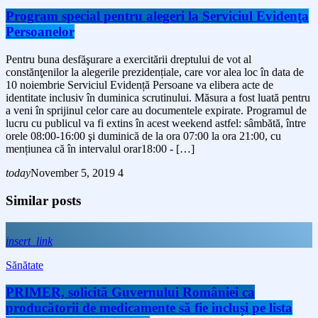
Program special pentru alegeri la Serviciul Evidenţa
Persoanelor
Pentru buna desfăşurare a exercitării dreptului de vot al
constănţenilor la alegerile prezidențiale, care vor alea loc în data de
10 noiembrie Serviciul Evidență Persoane va elibera acte de
identitate inclusiv în duminica scrutinului. Măsura a fost luată pentru
a veni în sprijinul celor care au documentele expirate. Programul de
lucru cu publicul va fi extins în acest weekend astfel: sâmbătă, între
orele 08:00-16:00 şi duminică de la ora 07:00 la ora 21:00, cu
mențiunea că în intervalul orar18:00 - […]
today
November 5, 2019
4
Similar posts
insert_link
Sănătate
PRIMER, solicită Guvernului României ca
producătorii de medicamente să fie incluși pe lista