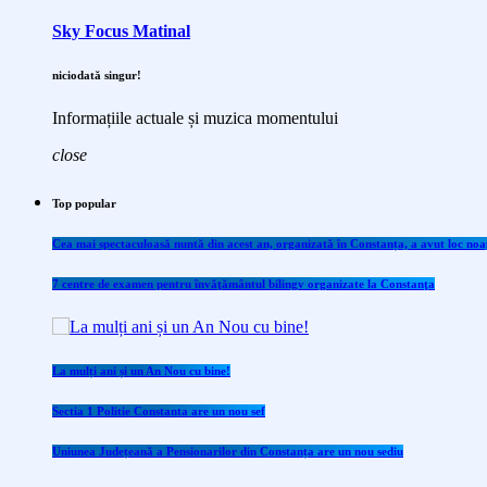
Sky Focus Matinal
niciodată singur!
Informațiile actuale și muzica momentului
close
Top popular
Cea mai spectaculoasă nuntă din acest an, organizată în Constanța, a avut loc noap
7 centre de examen pentru învăţământul bilingv organizate la Constanţa
La mulți ani și un An Nou cu bine!
Sectia 1 Politie Constanta are un nou sef
Uniunea Județeană a Pensionarilor din Constanța are un nou sediu