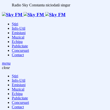
Radio Sky Constanta
niciodată singur
Știri
Info-Util
Emisiuni
Muzical
Echipa
Publicitate
Concursuri
Contact
menu
close
Știri
Info-Util
Emisiuni
Muzical
Echipa
Publicitate
Concursuri
Contact