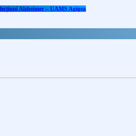
 afecțiuni Alzheimer – UAMS Agigea