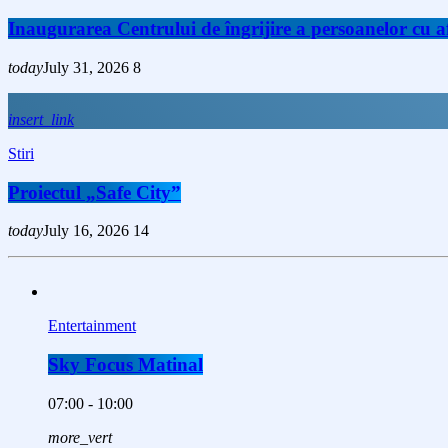
Inaugurarea Centrului de îngrijire a persoanelor cu
today
July 31, 2026
8
insert_link
Stiri
Proiectul „Safe City”
today
July 16, 2026
14
Entertainment
Sky Focus Matinal
07:00 - 10:00
more_vert