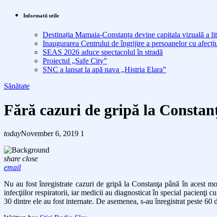
Informatii utile
Destinația Mamaia-Constanța devine capitala vizuală a lit
Inaugurarea Centrului de îngrijire a persoanelor cu afe
SEAS 2026 aduce spectacolul în stradă
Proiectul „Safe City”
SNC a lansat la apă nava „Histria Elara”
Sănătate
Fără cazuri de gripă la Consta
today
November 6, 2019
1
share
close
email
Nu au fost înregistrate cazuri de gripă la Constanţa până în acest m
infecţiilor respiratorii, iar medicii au diagnosticat în special pacienţi
30 dintre ele au fost internate. De asemenea, s-au înregistrat peste 60 d