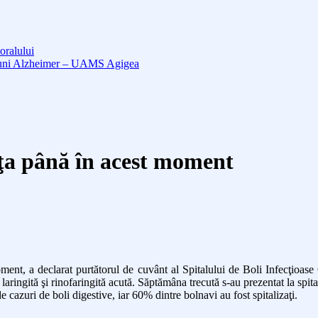
oralului
cțiuni Alzheimer – UAMS Agigea
nţa până în acest moment
oment, a declarat purtătorul de cuvânt al Spitalului de Boli Infecţioas
 cu laringită şi rinofaringită acută. Săptămâna trecută s-au prezentat la sp
e cazuri de boli digestive, iar 60% dintre bolnavi au fost spitalizaţi.