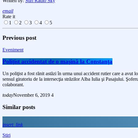
Written by:
Stiri Radio Sky
email
Rate it
1
2
3
4
5
Previous post
Eveniment
Poliţist accidentat de o maşină la Constanţa
Un poliţist a fost rănit astăzi în urma unui accident rutier care a avut 
sensul giratoriu de la intersecţia străzilor Alba Iulia şi Pasajului. Şofer
colaborant.
today
November 6, 2019
4
Similar posts
insert_link
Stiri