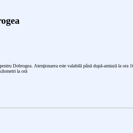
rogea
t pentru Dobrogea.
A
tenţionarea este valabilă până
după-amiază
la ora
1
ilometri la oră