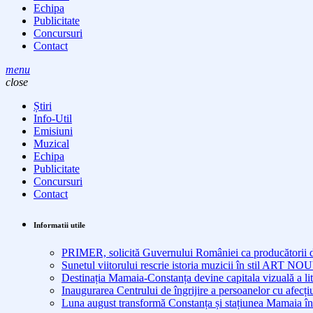
Echipa
Publicitate
Concursuri
Contact
menu
close
Știri
Info-Util
Emisiuni
Muzical
Echipa
Publicitate
Concursuri
Contact
Informatii utile
PRIMER, solicită Guvernului României ca producătorii de 
Sunetul viitorului rescrie istoria muzicii în stil ART 
Destinația Mamaia-Constanța devine capitala vizuală a lit
Inaugurarea Centrului de îngrijire a persoanelor cu afe
Luna august transformă Constanța și stațiunea Mamaia în