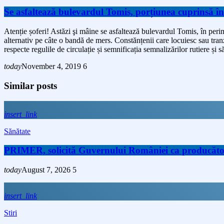
Se asfaltează bulevardul Tomis, porțiunea cuprinsă în
Atenție șoferi! Astăzi şi mâine se asfaltează bulevardul Tomis, în perim
alternativ pe câte o bandă de mers. Constănțenii care locuiesc sau tranz
respecte regulile de circulație și semnificația semnalizărilor rutiere și 
today
November 4, 2019
6
Similar posts
insert_link
Sănătate
PRIMER, solicită Guvernului României ca producătorii 
today
August 7, 2026
5
insert_link
Stiri