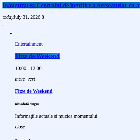
Inaugurarea Centrului de îngrijire a persoanelor cu
today
July 31, 2026
8
Entertainment
Fitze de Weekend
10:00 - 12:00
more_vert
Fitze de Weekend
niciodată singur!
Informațiile actuale și muzica momentului
close