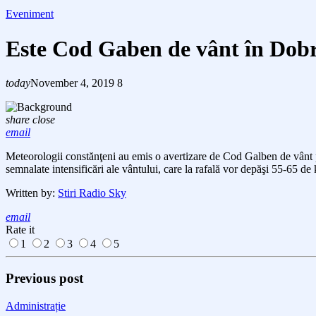
Eveniment
Este Cod Gaben de vânt în Dob
today
November 4, 2019
8
share
close
email
Meteorologii constănţeni au emis o avertizare de Cod Galben de vân
semnalate intensificări ale vântului, care la rafală vor depăşi
5
5
-65
de k
Written by:
Stiri Radio Sky
email
Rate it
1
2
3
4
5
Previous post
Administrație