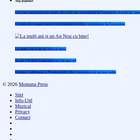
Top popular
Cea mai spectaculoasă nuntă din acest an, organizată în Constanța, a avut loc noap
7 centre de examen pentru învăţământul bilingv organizate la Constanţa
La mulți ani și un An Nou cu bine!
Sectia 1 Politie Constanta are un nou sef
Uniunea Județeană a Pensionarilor din Constanța are un nou sediu
© 2026
Montana Press
Stiri
Info-Util
Muzical
Privacy
Contact