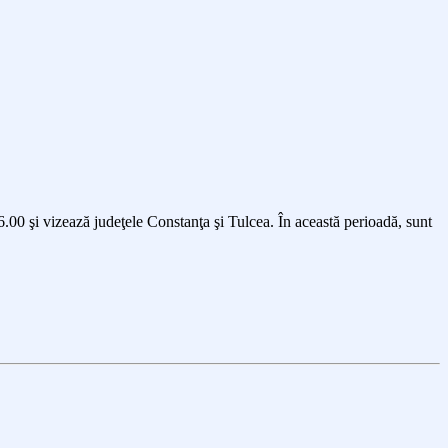
6.00
şi vizează judeţel
e
Constanţa şi Tulcea. În această perioadă, sunt