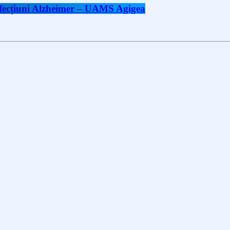
 afecțiuni Alzheimer – UAMS Agigea