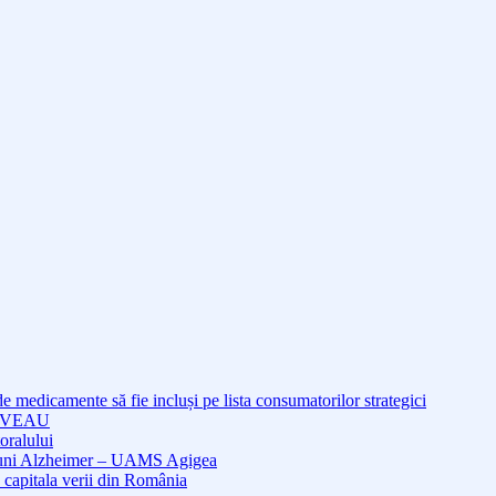
medicamente să fie incluși pe lista consumatorilor strategici
NOUVEAU
oralului
cțiuni Alzheimer – UAMS Agigea
 capitala verii din România