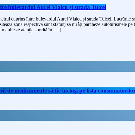
tre bulevardul Aurel Vlaicu și strada Tulcei
etrul cuprins între bulevardul Aurel Vlaicu și strada Tulcei. Lucrările se
itează zona respectivă sunt sfătuiţi să nu își parcheze autoturismele pe 
să manifeste atenție sporită în […]
de medicamente să fie incluși pe lista consumatorilor 