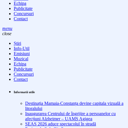
Echipa
Publicitate
Concursuri
Contact
menu
close
Știri
Info-Util
Emisiuni
Muzical
Echipa
Publicitate
Concursuri
Contact
Informatii utile
Destinația Mamaia-Constanța devine capitala vizuală a
litoralului
Inaugurarea Centrului de îngrijire a persoanelor cu
afecțiuni Alzheimer – UAMS Agigea
SEAS 2026 aduce spectacolul în stradă