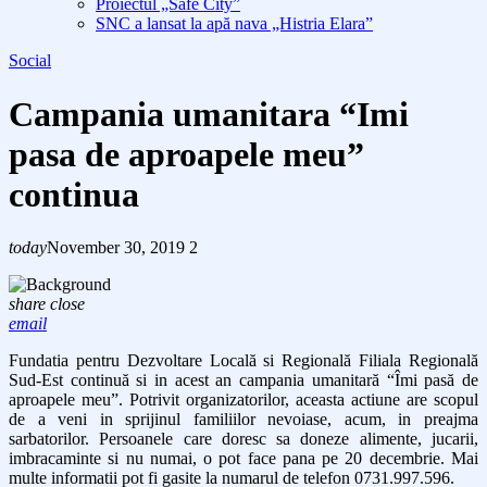
Proiectul „Safe City”
SNC a lansat la apă nava „Histria Elara”
Social
Campania umanitara “Imi
pasa de aproapele meu”
continua
today
November 30, 2019
2
share
close
email
Fundatia pentru Dezvoltare Locală si Regională Filiala Regională
Sud-Est continuă si in acest an campania umanitară “Îmi pasă de
aproapele meu”. Potrivit organizatorilor, aceasta actiune are scopul
de a veni in sprijinul familiilor nevoiase, acum, in preajma
sarbatorilor. Persoanele care doresc sa doneze alimente, jucarii,
imbracaminte si nu numai, o pot face pana pe 20 decembrie. Mai
multe informatii pot fi gasite la numarul de telefon 0731.997.596.