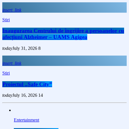
insert_link
Stiri
Inaugurarea Centrului de îngrijire a persoanelor cu
afecțiuni Alzheimer – UAMS Agigea
today
July 31, 2026
8
insert_link
Stiri
Proiectul „Safe City”
today
July 16, 2026
14
Entertainment