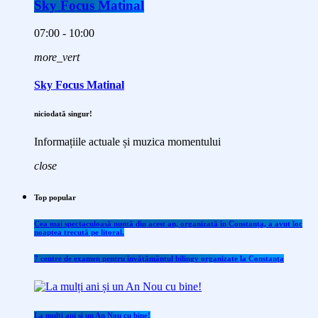
Sky Focus Matinal
07:00 - 10:00
more_vert
Sky Focus Matinal
niciodată singur!
Informațiile actuale și muzica momentului
close
Top popular
Cea mai spectaculoasă nuntă din acest an, organizată în Constanța, a avut loc
noaptea trecută pe litoral.
7 centre de examen pentru învăţământul bilingv organizate la Constanţa
La mulți ani și un An Nou cu bine!