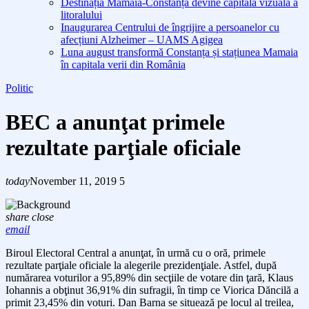
Destinația Mamaia-Constanța devine capitala vizuală a
litoralului
Inaugurarea Centrului de îngrijire a persoanelor cu
afecțiuni Alzheimer – UAMS Agigea
Luna august transformă Constanța și stațiunea Mamaia
în capitala verii din România
Politic
BEC a anunţat primele
rezultate parţiale oficiale
today
November 11, 2019
5
share
close
email
Biroul Electoral Central a anunţat, în urmă cu o oră, primele
rezultate parţiale oficiale la alegerile prezidenţiale. Astfel, după
numărarea voturilor a 95,89% din secţiile de votare din ţară, Klaus
Iohannis a obţinut 36,91% din sufragii, în timp ce Viorica Dăncilă a
primit 23,45% din voturi. Dan Barna se situează pe locul al treilea,