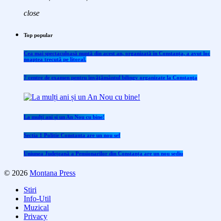
close
Top popular
Cea mai spectaculoasă nuntă din acest an, organizată în Constanța, a avut loc
noaptea trecută pe litoral.
7 centre de examen pentru învăţământul bilingv organizate la Constanţa
La mulți ani și un An Nou cu bine!
Sectia 1 Politie Constanta are un nou sef
Uniunea Județeană a Pensionarilor din Constanța are un nou sediu
© 2026
Montana Press
Stiri
Info-Util
Muzical
Privacy