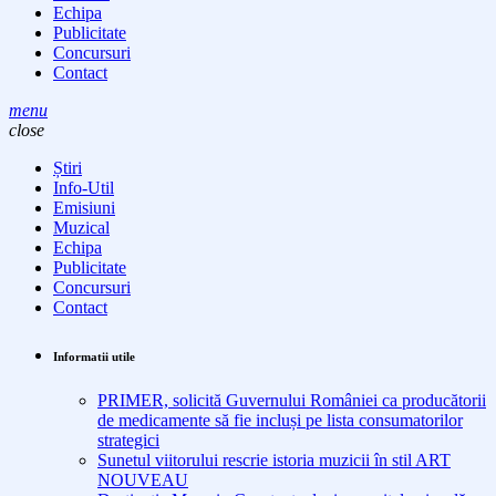
Echipa
Publicitate
Concursuri
Contact
menu
close
Știri
Info-Util
Emisiuni
Muzical
Echipa
Publicitate
Concursuri
Contact
Informatii utile
PRIMER, solicită Guvernului României ca producătorii
de medicamente să fie incluși pe lista consumatorilor
strategici
Sunetul viitorului rescrie istoria muzicii în stil ART
NOUVEAU