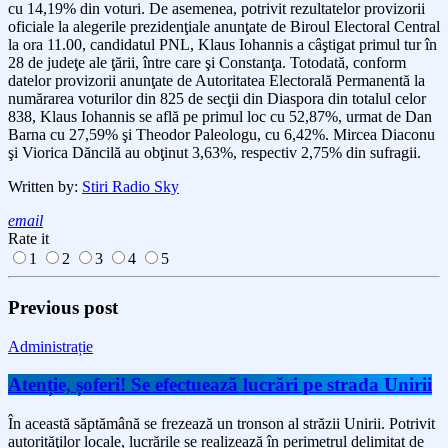
cu 14,19% din voturi. De asemenea, potrivit rezultatelor provizorii
oficiale la alegerile prezidenţiale anunţate de Biroul Electoral Central
la ora 11.00, candidatul PNL, Klaus Iohannis a câştigat primul tur în
28 de judeţe ale ţării, între care şi Constanţa. Totodată, conform
datelor provizorii anunţate de Autoritatea Electorală Permanentă la
numărarea voturilor din 825 de secţii din Diaspora din totalul celor
838, Klaus Iohannis se află pe primul loc cu 52,87%, urmat de Dan
Barna cu 27,59% şi Theodor Paleologu, cu 6,42%. Mircea Diaconu
şi Viorica Dăncilă au obţinut 3,63%, respectiv 2,75% din sufragii.
Written by:
Stiri Radio Sky
email
Rate it
1
2
3
4
5
Previous post
Administrație
Atenție, șoferi! Se efectuează lucrări pe strada Unirii
În această săptămână se frezează un tronson al străzii Unirii. Potrivit
autorităţilor locale, lucrările se realizează în perimetrul delimitat de