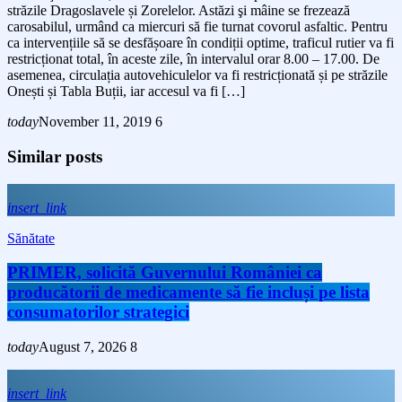
străzile Dragoslavele și Zorelelor. Astăzi şi mâine se frezează
carosabilul, urmând ca miercuri să fie turnat covorul asfaltic. Pentru
ca intervențiile să se desfășoare în condiții optime, traficul rutier va fi
restricționat total, în aceste zile, în intervalul orar 8.00 – 17.00. De
asemenea, circulația autovehiculelor va fi restricționată și pe străzile
Onești și Tabla Buții, iar accesul va fi […]
today
November 11, 2019
6
Similar posts
insert_link
Sănătate
PRIMER, solicită Guvernului României ca
producătorii de medicamente să fie incluși pe lista
consumatorilor strategici
today
August 7, 2026
8
insert_link