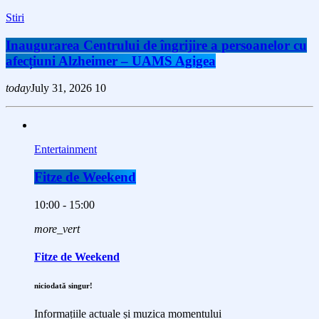
Stiri
Inaugurarea Centrului de îngrijire a persoanelor cu
afecțiuni Alzheimer – UAMS Agigea
today
July 31, 2026
10
Entertainment
Fitze de Weekend
10:00 - 15:00
more_vert
Fitze de Weekend
niciodată singur!
Informațiile actuale și muzica momentului