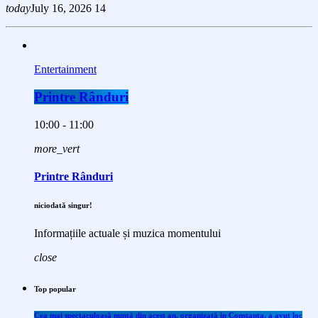
today
July 16, 2026
14
Entertainment
Printre Rânduri
10:00 - 11:00
more_vert
Printre Rânduri
niciodată singur!
Informațiile actuale și muzica momentului
close
Top popular
Cea mai spectaculoasă nuntă din acest an, organizată în Constanța, a avut loc