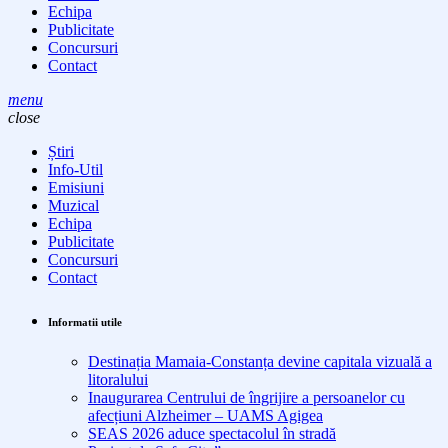
Echipa
Publicitate
Concursuri
Contact
menu
close
Știri
Info-Util
Emisiuni
Muzical
Echipa
Publicitate
Concursuri
Contact
Informatii utile
Destinația Mamaia-Constanța devine capitala vizuală a
litoralului
Inaugurarea Centrului de îngrijire a persoanelor cu
afecțiuni Alzheimer – UAMS Agigea
SEAS 2026 aduce spectacolul în stradă