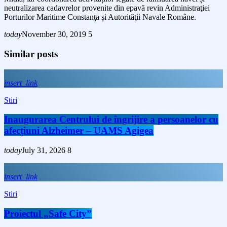
neutralizarea cadavrelor provenite din epavă revin Administraţiei
Porturilor Maritime Constanţa și Autorităţii Navale Române.
today
November 30, 2019
5
Similar posts
insert_link
Stiri
Inaugurarea Centrului de îngrijire a persoanelor cu
afecțiuni Alzheimer – UAMS Agigea
today
July 31, 2026
8
insert_link
Stiri
Proiectul „Safe City”