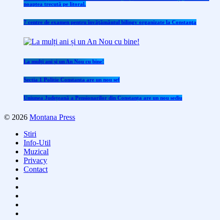
noaptea trecută pe litoral.
7 centre de examen pentru învăţământul bilingv organizate la Constanţa
La mulți ani și un An Nou cu bine!
Sectia 1 Politie Constanta are un nou sef
Uniunea Județeană a Pensionarilor din Constanța are un nou sediu
© 2026
Montana Press
Stiri
Info-Util
Muzical
Privacy
Contact