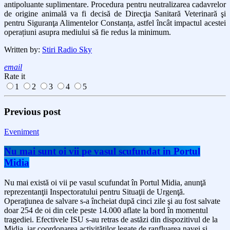
antipoluante suplimentare. Procedura pentru neutralizarea cadavrelor
de origine animală va fi decisă de Direcţia Sanitară Veterinară şi
pentru Siguranţa Alimentelor Constanța, astfel încât impactul acestei
operațiuni asupra mediului să fie redus la minimum.
Written by:
Stiri Radio Sky
email
Rate it
1
2
3
4
5
Previous post
Eveniment
Nu mai sunt oi vii pe vasul scufundat in Portul
Midia
Nu mai există oi vii pe vasul scufundat în Portul Midia, anunţă
reprezentanţii Inspectoratului pentru Situaţii de Urgenţă.
Operaţiunea de salvare s-a încheiat după cinci zile şi au fost salvate
doar 254 de oi din cele peste 14.000 aflate la bord în momentul
tragediei. Efectivele ISU s-au retras de astăzi din dispozitivul de la
Midia, iar coordonarea activităților legate de ranfluarea navei și