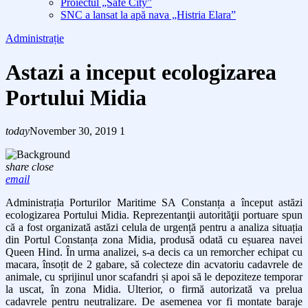
Proiectul „Safe City”
SNC a lansat la apă nava „Histria Elara”
Administrație
Astazi a inceput ecologizarea
Portului Midia
today
November 30, 2019
1
share
close
email
Administrația Porturilor Maritime SA Constanța a început astăzi
ecologizarea Portului Midia. Reprezentanţii autorităţii portuare spun
că a fost organizată astăzi celula de urgență pentru a analiza situația
din Portul Constanța zona Midia, produsă odată cu eșuarea navei
Queen Hind. În urma analizei, s-a decis ca un remorcher echipat cu
macara, însoțit de 2 gabare, să colecteze din acvatoriu cadavrele de
animale, cu sprijinul unor scafandri și apoi să le depoziteze temporar
la uscat, în zona Midia. Ulterior, o firmă autorizată va prelua
cadavrele pentru neutralizare. De asemenea vor fi montate baraje