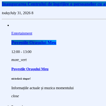
Inaugurarea Centrului de îngrijire a persoanelor cu
today
July 31, 2026
8
Entertainment
Poveştile Oraşului Meu
12:00 - 13:00
more_vert
Poveştile Oraşului Meu
niciodată singur!
Informațiile actuale și muzica momentului
close