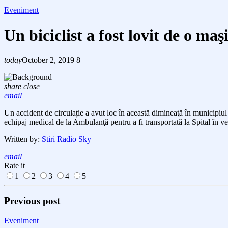
Eveniment
Un biciclist a fost lovit de o m
today
October 2, 2019
8
share
close
email
Un accident de circulație a avut loc în această dimineaţă în municipiu
echipaj medical de la Ambulanţă pentru a fi transportată la Spital în ved
Written by:
Stiri Radio Sky
email
Rate it
1
2
3
4
5
Previous post
Eveniment