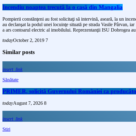
Incendiu noaptea trecută la o casă din Mangalia
Pompierii constănţeni au fost solicitaţi să intervină, aseară, la un inc
au declanşat la podul unei locuinţe situată pe strada Vasile Pârvan, ia
a ars contoarul electric al imobilului. Reprezentanţii ISU Dobrogea au 
today
October 2, 2019
7
Similar posts
insert_link
Sănătate
PRIMER, solicită Guvernului României ca producătorii 
today
August 7, 2026
8
insert_link
Stiri