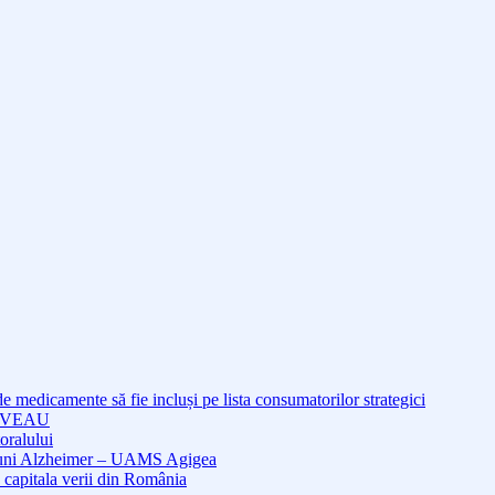
medicamente să fie incluși pe lista consumatorilor strategici
NOUVEAU
oralului
cțiuni Alzheimer – UAMS Agigea
 capitala verii din România