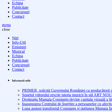
Echipa
Publicitate
Concursuri
Contact
menu
close
Știri
Info-Util
Emisiuni
Muzical
Echipa
Publicitate
Concursuri
Contact
Informatii utile
PRIMER, solicită Guvernului României ca producătorii de 
Sunetul viitorului rescrie istoria muzicii în stil ART 
Destinația Mamaia-Constanța devine capitala vizuală a lit
Inaugurarea Centrului de îngrijire a persoanelor cu afe
Luna august transformă Constanța și stațiunea Mamaia în