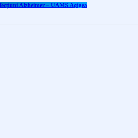
 afecțiuni Alzheimer – UAMS Agigea