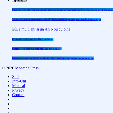
Top popular
Cea mai spectaculoasă nuntă din acest an, organizată în Constanța, a avut loc noap
7 centre de examen pentru învăţământul bilingv organizate la Constanţa
La mulți ani și un An Nou cu bine!
Sectia 1 Politie Constanta are un nou sef
Uniunea Județeană a Pensionarilor din Constanța are un nou sediu
© 2026
Montana Press
Stiri
Info-Util
Muzical
Privacy
Contact