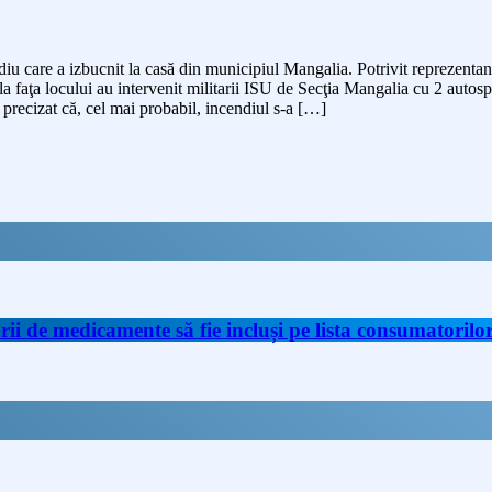
endiu care a izbucnit la casă din municipiul Mangalia. Potrivit reprezentan
r la faţa locului au intervenit militarii ISU de Secţia Mangalia cu 2 au
precizat că, cel mai probabil, incendiul s-a […]
de medicamente să fie incluși pe lista consumatorilor 