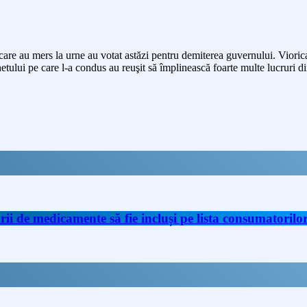
are au mers la urne au votat astăzi pentru demiterea guvernului. Viorica
inetului pe care l-a condus au reuşit să împlinească foarte multe lucrur
de medicamente să fie incluși pe lista consumatorilor 