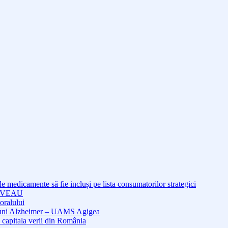
medicamente să fie incluși pe lista consumatorilor strategici
NOUVEAU
oralului
cțiuni Alzheimer – UAMS Agigea
 capitala verii din România