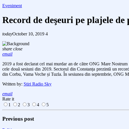
Eveniment
Record de deşeuri pe plajele de 
today
October 10, 2019
4
share
close
email
2019 a fost declarat cel mai murdar an de către ONG Mare Nostrum care
cele două sesiuni din 2019. Sectorul din Constanța prezintă un record
din Corbu, Vama Veche și Tuzla. În sesiunea din septembrie, ONG Mare 
Written by:
Stiri Radio Sky
email
Rate it
1
2
3
4
5
Previous post