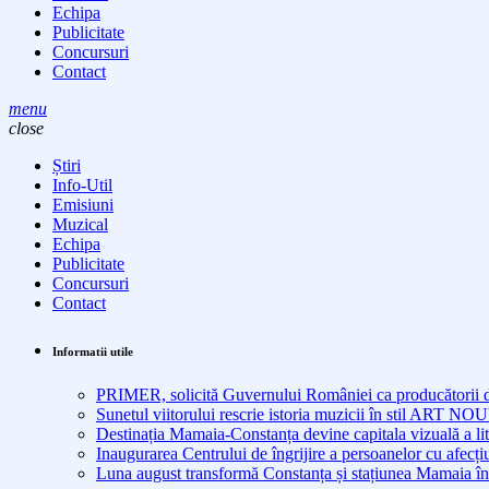
Echipa
Publicitate
Concursuri
Contact
menu
close
Știri
Info-Util
Emisiuni
Muzical
Echipa
Publicitate
Concursuri
Contact
Informatii utile
PRIMER, solicită Guvernului României ca producătorii de 
Sunetul viitorului rescrie istoria muzicii în stil ART 
Destinația Mamaia-Constanța devine capitala vizuală a lit
Inaugurarea Centrului de îngrijire a persoanelor cu afe
Luna august transformă Constanța și stațiunea Mamaia în