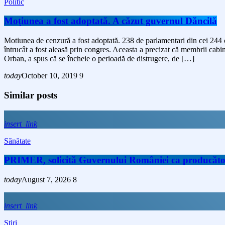
Politic
Moţiunea a fost adoptată. A căzut guvernul Dăncilă
Motiunea de cenzură a fost adoptată. 238 de parlamentari din cei 244 c
întrucât a fost aleasă prin congres. Aceasta a precizat că membrii cab
Orban, a spus că se încheie o perioadă de distrugere, de […]
today
October 10, 2019
9
Similar posts
insert_link
Sănătate
PRIMER, solicită Guvernului României ca producătorii 
today
August 7, 2026
8
insert_link
Stiri