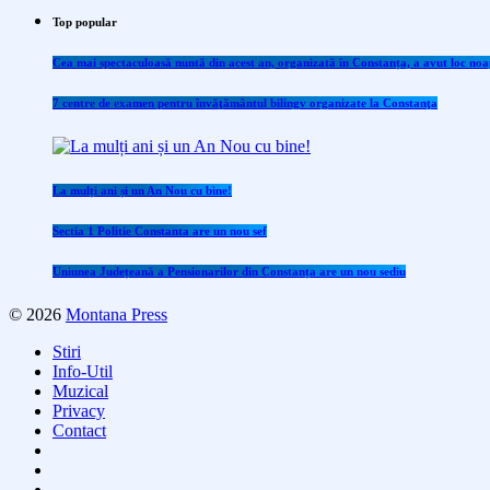
Top popular
Cea mai spectaculoasă nuntă din acest an, organizată în Constanța, a avut loc noap
7 centre de examen pentru învăţământul bilingv organizate la Constanţa
La mulți ani și un An Nou cu bine!
Sectia 1 Politie Constanta are un nou sef
Uniunea Județeană a Pensionarilor din Constanța are un nou sediu
© 2026
Montana Press
Stiri
Info-Util
Muzical
Privacy
Contact