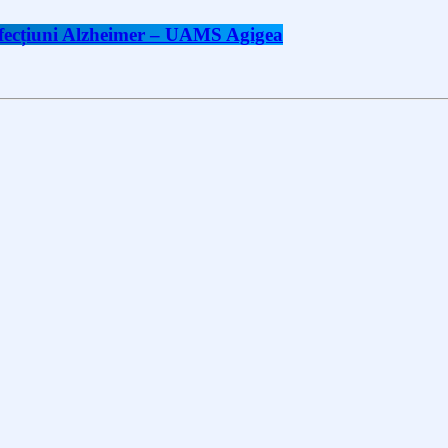
 afecțiuni Alzheimer – UAMS Agigea