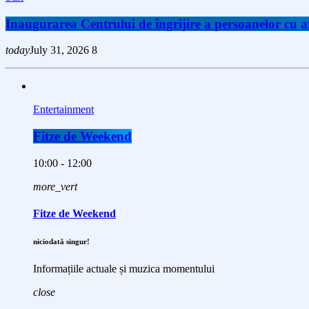
Inaugurarea Centrului de îngrijire a persoanelor cu
today
July 31, 2026
8
Entertainment
Fitze de Weekend
10:00 - 12:00
more_vert
Fitze de Weekend
niciodată singur!
Informațiile actuale și muzica momentului
close