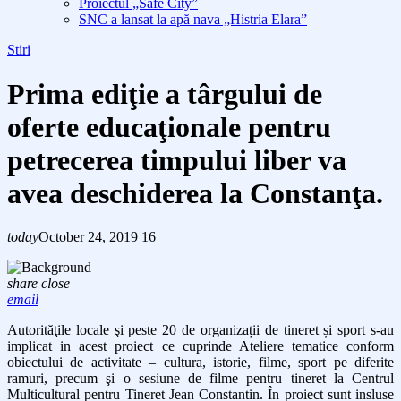
Proiectul „Safe City”
SNC a lansat la apă nava „Histria Elara”
Stiri
Prima ediţie a târgului de
oferte educaţionale pentru
petrecerea timpului liber va
avea deschiderea la Constanţa.
today
October 24, 2019
16
share
close
email
Autorităţile locale şi peste 20 de organizații de tineret și sport s-au
implicat in acest proiect ce cuprinde Ateliere tematice conform
obiectului de activitate – cultura, istorie, filme, sport pe diferite
ramuri, precum şi o sesiune de filme pentru tineret la Centrul
Multicultural pentru Tineret Jean Constantin. În proiect sunt insluse