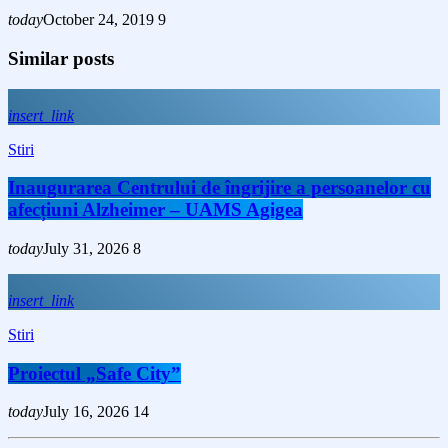
today
October 24, 2019
9
Similar posts
insert_link
Stiri
Inaugurarea Centrului de îngrijire a persoanelor cu
afecțiuni Alzheimer – UAMS Agigea
today
July 31, 2026
8
insert_link
Stiri
Proiectul „Safe City”
today
July 16, 2026
14