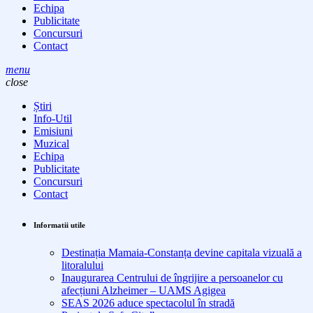
Echipa
Publicitate
Concursuri
Contact
menu
close
Știri
Info-Util
Emisiuni
Muzical
Echipa
Publicitate
Concursuri
Contact
Informatii utile
Destinația Mamaia-Constanța devine capitala vizuală a
litoralului
Inaugurarea Centrului de îngrijire a persoanelor cu
afecțiuni Alzheimer – UAMS Agigea
SEAS 2026 aduce spectacolul în stradă