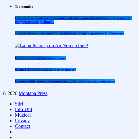
Top popular
Cea mai spectaculoasă nuntă din acest an, organizată în Constanța, a avut loc
noaptea trecută pe litoral.
7 centre de examen pentru învăţământul bilingv organizate la Constanţa
La mulți ani și un An Nou cu bine!
Sectia 1 Politie Constanta are un nou sef
Uniunea Județeană a Pensionarilor din Constanța are un nou sediu
© 2026
Montana Press
Stiri
Info-Util
Muzical
Privacy
Contact