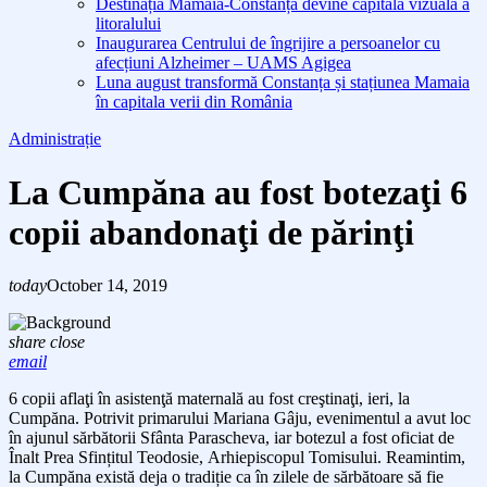
Destinația Mamaia-Constanța devine capitala vizuală a
litoralului
Inaugurarea Centrului de îngrijire a persoanelor cu
afecțiuni Alzheimer – UAMS Agigea
Luna august transformă Constanța și stațiunea Mamaia
în capitala verii din România
Administrație
La Cumpăna au fost botezaţi 6
copii abandonaţi de părinţi
today
October 14, 2019
share
close
email
6
copii aflaţi în
asistenţă
maternală au fost creştinaţi,
ieri, l
a
Cumpăna. Potrivit primarului Mariana Gâju, evenimentul a avut loc
î
n ajunul sărbătorii Sf
ânta
Parascheva, iar
b
otezul a fost oficiat de
Înalt Prea Sfințitul Teodosie,
A
rhiepiscopul Tomisului.
Re
amintim,
l
a Cumpăna există deja o tradiție ca în zilele de sărbătoare să fie