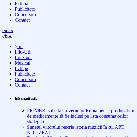
Echipa
Publicitate
Concursuri
Contact
menu
close
Știri
Info-Util
Emisiuni
Muzical
Echipa
Publicitate
Concursuri
Contact
Informatii utile
PRIMER, solicită Guvernului României ca producătorii
de medicamente să fie incluși pe lista consumatorilor
strategici
Sunetul viitorului rescrie istoria muzicii în stil ART
NOUVEAU