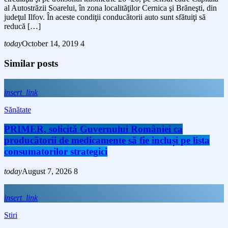
al Autostrăzii Soarelui, în zona localităţilor Cernica şi Brăneşti, din
judeţul Ilfov. În aceste condiţii conducătorii auto sunt sfătuiţi să
reducă […]
today
October 14, 2019
4
Similar posts
insert_link
Sănătate
PRIMER, solicită Guvernului României ca
producătorii de medicamente să fie incluși pe lista
consumatorilor strategici
today
August 7, 2026
8
insert_link
Stiri