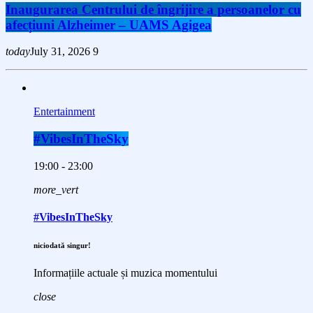
Inaugurarea Centrului de îngrijire a persoanelor cu
afecțiuni Alzheimer – UAMS Agigea
today
July 31, 2026
9
Entertainment
#VibesInTheSky
19:00 - 23:00
more_vert
#VibesInTheSky
niciodată singur!
Informațiile actuale și muzica momentului
close