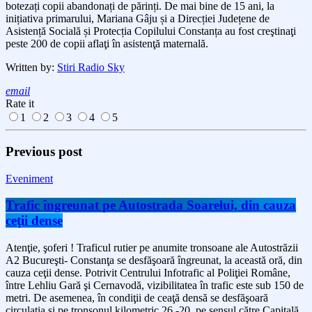
botezați copii abandonați de părinți. De mai bine de 1
5
ani, la
inițiativa
primarului, Mariana Gâju
și a Direcției Județene de
Asistență Socială și Protecția Copilului Constanța au fost
creştinaţi
peste 200 de copii aflaţi în asistenţă maternală.
Written by:
Stiri Radio Sky
email
Rate it
1
2
3
4
5
Previous post
Eveniment
Trafic îngreunat pe Autostrada Soarelui, din cauza
ceţii dense
Atenţie, şoferi ! Traficul rutier pe anumite tronsoane ale Autostrăzii
A2 Bucureşti- Constanţa se desfăşoară îngreunat, la această oră, din
cauza ceţii dense. Potrivit Centrului Infotrafic al Poliţiei Române,
între Lehliu Gară şi Cernavodă, vizibilitatea în trafic este sub 150 de
metri. De asemenea, în condiţii de ceaţă densă se desfăşoară
circulaţia şi pe tronsonul kilometric 26 -20, pe sensul către Capitală