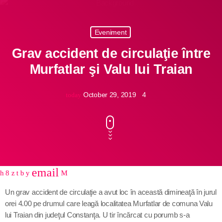
Contact
Eveniment
Informatii utile
Grav accident de circulaţie între
Murfatlar şi Valu lui Traian
PRIMER, solicită Guvernului României ca producătorii
de medicamente să fie incluși pe lista consumatorilor
October 29, 2019
4
today
strategici
Sunetul viitorului rescrie istoria muzicii în stil ART
NOUVEAU
Destinația Mamaia-Constanța devine capitala vizuală a
litoralului
email
share
close
Inaugurarea Centrului de îngrijire a persoanelor cu
Un grav accident de circulaţie a avut loc în această dimineaţă în jurul
afecțiuni Alzheimer – UAMS Agigea
orei 4.00 pe drumul care leagă localitatea Murfatlar de comuna Valu
lui Traian din judeţul Constanţa. U tir încărcat cu porumb s-a
Luna august transformă Constanța și stațiunea Mamaia